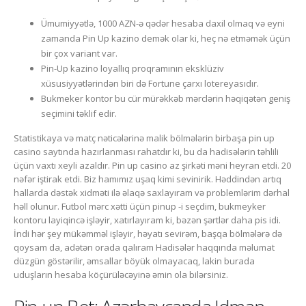
Ümumiyyətlə, 1000 AZN-ə qədər hesaba daxil olmaq və eyni
zamanda Pin Up kazino demək olar ki, heç nə etməmək üçün
bir çox variant var.
Pin-Up kazino loyallıq proqramının eksklüziv
xüsusiyyətlərindən biri də Fortune çarxı lotereyasıdır.
Bukmeker kontor bu cür mürəkkəb mərclərin həqiqətən geniş
seçimini təklif edir.
Statistikaya və matç nəticələrinə malik bölmələrin birbaşa pin up
casino saytında hazırlanması rahatdır ki, bu da hadisələrin təhlili
üçün vaxtı xeyli azaldır. Pin up casino az şirkəti məni heyran etdi. 20
nəfər iştirak etdi. Biz hamımız uşaq kimi sevinirik. Həddindən artıq
hallarda dəstək xidməti ilə əlaqə saxlayıram və problemlərim dərhal
həll olunur. Futbol mərc xətti üçün pinup -i seçdim, bukmeyker
kontoru layiqincə işləyir, xatırlayıram ki, bəzən şərtlər daha pis idi.
İndi hər şey mükəmməl işləyir, həyatı sevirəm, başqa bölmələrə də
qoysam da, adətən orada qalıram Hadisələr haqqında məlumat
düzgün göstərilir, əmsallar böyük olmayacaq, lakin burada
uduşların hesaba köçürüləcəyinə əmin ola bilərsiniz.