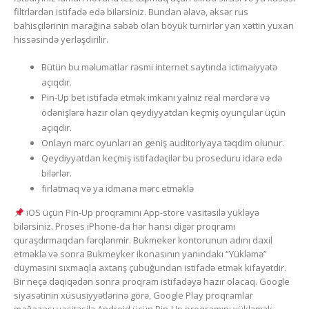
filtrlərdən istifadə edə bilərsiniz. Bundan əlavə, əksər rus
bahisçilərinin marağına səbəb olan böyük turnirlər yan xəttin yuxarı
hissəsində yerləşdirilir.
Bütün bu məlumatlar rəsmi internet saytında ictimaiyyətə
açıqdır.
Pin-Up bet istifadə etmək imkanı yalnız real mərclərə və
ödənişlərə hazır olan qeydiyyatdan keçmiş oyunçular üçün
açıqdır.
Onlayn mərc oyunları ən geniş auditoriyaya təqdim olunur.
Qeydiyyatdan keçmiş istifadəçilər bu proseduru idarə edə
bilərlər.
fırlatmaq və ya idmana mərc etməklə
iOS üçün Pin-Up proqramını App-store vasitəsilə yükləyə
bilərsiniz. Proses iPhone-da hər hansı digər proqramı
quraşdırmaqdan fərqlənmir. Bukmeker kontorunun adını daxil
etməklə və sonra Bukmeyker ikonasının yanındakı “Yükləmə”
düyməsini sıxmaqla axtarış çubuğundan istifadə etmək kifayətdir.
Bir neçə dəqiqədən sonra proqram istifadəyə hazır olacaq. Google
siyasətinin xüsusiyyətlərinə görə, Google Play proqramlar