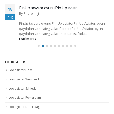
PinUp təyyarə oyunu Pin Up aviato
18
By
Royreinigt
aug
PinUp təyyarə oyunu Pin Up aviatorPin-Up Aviator: oyun
qaydaları və strategiyalarıContentPin-Up Aviator: oyun
qaydaları və strategiyaları, slotdan istifadə...
read more
LOODGIETER
Loodgieter Delft
Loodgieter Westland
Loodgieter Schiedam
Loodgieter Rotterdam
Loodgieter Den Haag