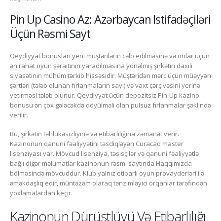
Pin Up Casino Az: Azərbaycan Istifadəçiləri
Üçün Rəsmi Sayt
Qeydiyyat bonusları yeni müştərilərin cəlb edilməsinə və onlar üçün
ən rahat oyun şəraitinin yaradılmasına yönəlmiş şirkətin daxili
siyasətinin mühüm tərkib hissəsidir. Müştəridən mərc üçün müəyyən
şərtləri (tələb olunan fırlanmaların sayı) və vaxt çərçivəsini yerinə
yetirməsi tələb olunur. Qeydiyyat üçün depozitsiz Pin-Up kazino
bonusu ən çox gələcəkdə döyülməli olan pulsuz fırlanmalar şəklində
verilir.
Bu, şirkətin təhlükəsizliyinə və etibarlılığına zəmanət verir.
Kazinonun qanuni fəaliyyətini təsdiqləyən Curacao master
lisenziyası var. Mövcud lisenziya, təsisçilər və qanuni fəaliyyətlə
bağlı digər məlumatlar kazinonun rəsmi saytında Haqqımızda
bölməsində mövcuddur. Klub yalnız etibarlı oyun provayderləri ilə
əməkdaşlıq edir, müntəzəm olaraq tənzimləyici orqanlar tərəfindən
yoxlamalardan keçir.
Kazinonun Dürüstlüyü Və Etibarlılığı