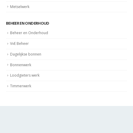
Metselwerk
BEHEER EN ONDERHOUD
Beheer en Onderhoud
VvE Beheer
Dagelijkse bonnen
Bonnenwerk
Loodgieters werk
Timmerwerk