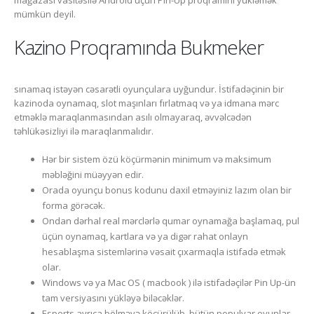
mağazası vasitəsilə Android üçün Pin-Up proqramını yükləmək
mümkün deyil.
Kazino Proqramında Bukmeker
sınamaq istəyən cəsarətli oyunçulara uyğundur. İstifadəçinin bir
kazinoda oynamaq, slot maşınları fırlatmaq və ya idmana mərc
etməklə maraqlanmasından asılı olmayaraq, əvvəlcədən
təhlükəsizliyi ilə maraqlanmalıdır.
Hər bir sistem özü köçürmənin minimum və maksimum
məbləğini müəyyən edir.
Orada oyunçu bonus kodunu daxil etməyiniz lazım olan bir
forma görəcək.
Ondan dərhal real mərclərlə qumar oynamağa başlamaq, pul
üçün oynamaq, kartlara və ya digər rahat onlayn
hesablaşma sistemlərinə vəsait çıxarmaqla istifadə etmək
olar.
Windows və ya Mac OS ( macbook ) ilə istifadəçilər Pin Up-ün
tam versiyasını yükləyə biləcəklər.
Esports ayrıca bölməyə köçürülüb, bütün populyar oyunlar