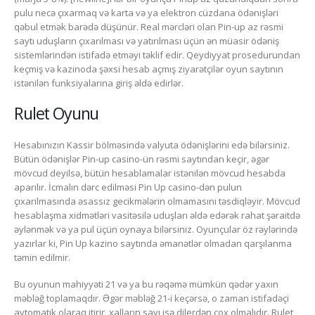
pulu necə çıxarmaq və karta və ya elektron cüzdana ödənişləri
qəbul etmək barədə düşünür. Real mərcləri olan Pin-up az rəsmi
saytı uduşların çıxarılması və yatırılması üçün ən müasir ödəniş
sistemlərindən istifadə etməyi təklif edir. Qeydiyyat prosedurundan
keçmiş və kazinoda şəxsi hesab açmış ziyarətçilər oyun saytının
istənilən funksiyalarına giriş əldə edirlər.
Rulet Oyunu
Hesabınızın Kassir bölməsində valyuta ödənişlərini edə bilərsiniz.
Bütün ödənişlər Pin-up casino-ün rəsmi saytından keçir, əgər
mövcud deyilsə, bütün hesablamalar istənilən mövcud hesabda
aparılır. İcmalın dərc edilməsi Pin Up casino-dən pulun
çıxarılmasında əsassız gecikmələrin olmamasını təsdiqləyir. Mövcud
hesablaşma xidmətləri vasitəsilə uduşları əldə edərək rahat şəraitdə
əylənmək və ya pul üçün oynaya bilərsiniz. Oyunçular öz rəylərində
yazırlar ki, Pin Up kazino saytında əmanətlər olmadan qarşılanma
təmin edilmir.
Bu oyunun mahiyyəti 21 və ya bu rəqəmə mümkün qədər yaxın
məbləğ toplamaqdır. Əgər məbləğ 21-i keçərsə, o zaman istifadəçi
avtomatik olaraq itirir, xalların sayı isə dilerdən çox olmalıdır. Rulet