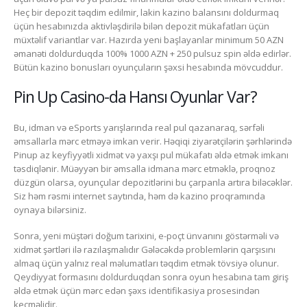
Heç bir depozit təqdim edilmir, lakin kazino balansını doldurmaq
üçün hesabınızda aktivləşdirilə bilən depozit mükafatları üçün
müxtəlif variantlar var. Hazırda yeni başlayanlar minimum 50 AZN
əmanəti doldurduqda 100% 1000 AZN + 250 pulsuz spin əldə edirlər.
Bütün kazino bonusları oyunçuların şəxsi hesabında mövcuddur.
Pin Up Casino-da Hansı Oyunlar Var?
Bu, idman və eSports yarışlarında real pul qazanaraq, sərfəli
əmsallarla mərc etməyə imkan verir. Həqiqi ziyarətçilərin şərhlərində
Pinup az keyfiyyətli xidmət və yaxşı pul mükafatı əldə etmək imkanı
təsdiqlənir. Müəyyən bir əmsalla idmana mərc etməklə, proqnoz
düzgün olarsa, oyunçular depozitlərini bu çarpanla artıra biləcəklər.
Siz həm rəsmi internet saytında, həm də kazino proqramında
oynaya bilərsiniz.
Sonra, yeni müştəri doğum tarixini, e-poçt ünvanını göstərməli və
xidmət şərtləri ilə razılaşmalıdır Gələcəkdə problemlərin qarşısını
almaq üçün yalnız real məlumatları təqdim etmək tövsiyə olunur.
Qeydiyyat formasını doldurduqdan sonra oyun hesabına tam giriş
əldə etmək üçün mərc edən şəxs identifikasiya prosesindən
keçməlidir.