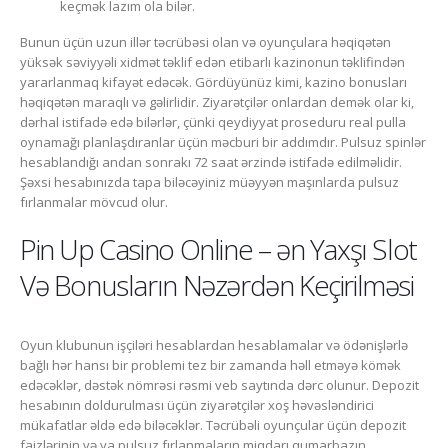
keçmək lazım ola bilər.
Bunun üçün uzun illər təcrübəsi olan və oyunçulara həqiqətən
yüksək səviyyəli xidmət təklif edən etibarlı kazinonun təklifindən
yararlanmaq kifayət edəcək. Gördüyünüz kimi, kazino bonusları
həqiqətən maraqlı və gəlirlidir. Ziyarətçilər onlardan demək olar ki,
dərhal istifadə edə bilərlər, çünki qeydiyyat proseduru real pulla
oynamağı planlaşdıranlar üçün məcburi bir addımdır. Pulsuz spinlər
hesablandığı andan sonrakı 72 saat ərzində istifadə edilməlidir.
Şəxsi hesabınızda tapa biləcəyiniz müəyyən maşınlarda pulsuz
fırlanmalar mövcud olur.
Pin Up Casino Online – ​​ən Yaxşı Slot
Və Bonusların Nəzərdən Keçirilməsi
Oyun klubunun işçiləri hesablardan hesablamalar və ödənişlərlə
bağlı hər hansı bir problemi tez bir zamanda həll etməyə kömək
edəcəklər, dəstək nömrəsi rəsmi veb saytında dərc olunur. Depozit
hesabının doldurulması üçün ziyarətçilər xoş həvəsləndirici
mükafatlar əldə edə biləcəklər. Təcrübəli oyunçular üçün depozit
faizlərinin və ya pulsuz fırlanmaların miqdarı qumarbazın