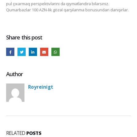
pul çıxarmaq perspektivlərini də qiymətləndirə bilərsiniz.
Qumarbazlar 100 AZN-lik gözəl qarşılanma bonusundan danışırlar.
Share this post
Author
Royreinigt
RELATED
POSTS