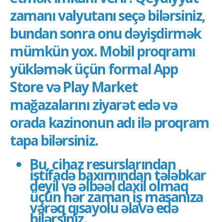
zamanı valyutanı seçə bilərsiniz,
bundan sonra onu dəyişdirmək
mümkün yox. Mobil proqramı
yükləmək üçün formal App
Store və Play Market
mağazalarını ziyarət edə və
orada kazinonun adı ilə proqram
tapa bilərsiniz.
Bu, cihaz resurslarından
istifadə baxımından tələbkar
deyil və əlbəəl daxil olmaq
üçün hər zaman iş masanıza
vərəq qısayolu əlavə edə
bilərsiniz.