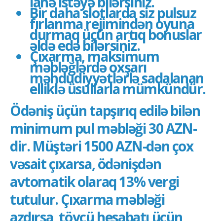
ianə istəyə bilərsiniz.
Bir daha slotlarda siz pulsuz
fırlanma rejimindən oyuna
durmaq üçün artıq bonuslar
əldə edə bilərsiniz.
Çıxarma, maksimum
məbləğlərdə oxşarı
məhdudiyyətlərlə sadalanan
elliklə üsullarla mümkündür.
Ödəniş üçün tapşırıq edilə bilən
minimum pul məbləği 30 AZN-
dir. Müştəri 1500 AZN-dən çox
vəsait çıxarsa, ödənişdən
avtomatik olaraq 13% vergi
tutulur. Çıxarma məbləği
azdırsa, töycü hesabatı üçün