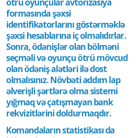
ötrü oyunçular avtorizasiya
formasında şəxsi
identifikatorlarını göstərməklə
şəxsi hesablarına iç olmalıdırlar.
Sonra, ödənişlər olan bölməni
seçməli və oyunçu ötrü mövcud
olan ödəniş alətləri ilə dost
olmalısınız. Növbəti addım lap
əlverişli şərtlərə olma sistemi
yığmaq və çatışmayan bank
rekvizitlərini doldurmaqdır.
Komandaların statistikası da