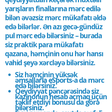
yarışların finallarına mərc edilə
bilən əvəzsiz mərc mükafatı əldə
edə bilərlər. Ən azı gecə-gündüz
pul mərc edə bilərsiniz – burada
siz praktik para mükafatı
qazana, həmçinin onu hər hansı
vahid şeyə xərcləyə bilərsiniz.
Siz həmçinin yüksək
əmsallarla eSports-a da mərc
edə bilərsiniz.
Qeydiyyat pəncərəsində siz
kazinonun hesab açmaq üçün
təklif etdiyi bonusu da görə
bilərsiniz.