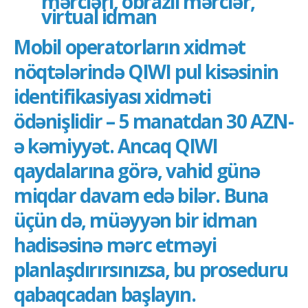
mərcləri, obrazli mərclər,
virtual idman
Mobil operatorların xidmət
nöqtələrində QIWI pul kisəsinin
identifikasiyası xidməti
ödənişlidir – 5 manatdan 30 AZN-
ə kəmiyyət. Ancaq QIWI
qaydalarına görə, vahid günə
miqdar davam edə bilər. Buna
üçün də, müəyyən bir idman
hadisəsinə mərc etməyi
planlaşdırırsınızsa, bu proseduru
qabaqcadan başlayın.