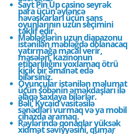
Sayt Pin Up casino seyrək
para üçün əyləncə
həvəskarları üçün şans
oyunlarının uzun seçimini
təklif edir.
Məbləğlərin uzun diapazonu
istənilən məbləğdə dolanacaq
yatırmağa macal verir,
məsələn, kazinonun
etibarlılığını yoxlamaq ötrü
kiçik bir əmanət edə
bilərsiniz.
Oyunçular istənilən məlumat
üçün şöbənin əməkdaşları ilə
əlaqə saxlaya bilərlər.
Bəli, Kycaid vasitəsilə
sənədləri vurmaq və ya mobil
cihazda aramaq.
Rəylərində qonaqlar yüksək
xidmət səviyyəsini, qumar