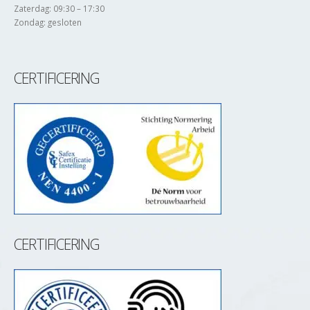
Zaterdag: 09:30 – 17:30
Zondag: gesloten
CERTIFICERING
CERTIFICERING