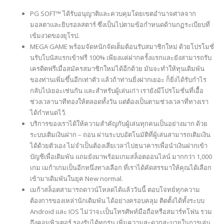
PG SOFT™ ได้รับอนุญาติและควบคุมโดยเขตอำนาจศาลจาก
มอลตาและยิบรอลสตาร์ ซึ่งเป็นไปตามข้อกำหนดด้านกฏระเบียบที่
เข้มงวดของยุโรป.
MEGA GAME พร้อมจัดหนักจัดเต็มต้อนรับสมาชิกใหม่ ด้วยโปรโมชั่
นรับโบนัสแรกเข้าฟรี 100% เพียงแค่ฝากครั้งแรกและยังสามารถรับ
เครดิตฟรีเมื่อสมัครสมาชิกใหม่ได้อีกด้วย มันจะทำให้ทุนเดิมพัน
ของท่านเพิ่มขึ้นอีกเท่าตัว แล้วถ้าท่านยิ่งฝากเยอะ ก็ยิ่งได้รับกำไร
กลับไปเยอะเช่นกัน และสำหรับผู้เล่นเก่า เรายังมีโปรโมชั่นที่เอื้อ
ช่วงเวลานาทีทองให้ตลอดทั้งวัน แต่ต้องเป็นตามช่วงเวลาที่ทางเรา
ได้กำหนดไว้.
บริการของเราได้ให้ความสำคัญกับผู้เล่นทุกคนเป็นอย่างมาก ด้วย
ระบบเติมเงินฝาก – ถอน ผ่านระบบอัตโนมัติที่ผู้เล่นสามารถเติมเงิน
ได้ด้วยตัวเอง ไม่จำเป็นต้องเสียเวลาไปธนาคารเพื่อนำเงินฝากเข้า
บัญชีเพื่อเดิมพัน แถมยังมาพร้อมเกมสล็อตออนไลน์ มากกว่า 1,000
เกม เมก้าเกมเป็นอีกหนึ่งทางเลือก ที่เราได้คัดสรรมาให้คุณได้เลือก
เข้ามาเดิมพันในยุค New normal.
เมก้าสล็อตสามารถดาวน์โหลดได้แล้ววันนี้ ตอบโจทย์ทุกความ
ต้องการของเหล่านักเดิมพัน ได้อย่างครอบคลุม ติดตั้งได้ทั้งระบบ
Android และ IOS ไม่ว่าจะเป็นโทรศัพท์มือถือหรือสมาร์ทโฟน รวม
ถึงคอมพิวเตอร์ รองรับได้ทุกรุ่น เพิ่มความสะดวกสะบายในการเล่น