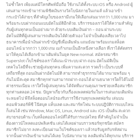
ไม่ซ้ำใคร เพียงแค่มีโทรศัพท์มือถือ ใช้งานได้ทั้งระบบ iOS หรือ Android ผู้
เล่นสามารถเข้ามาร่วมพิชิตเงินรางวัลโบนัสภายในเกมส์ แล้วเอาเข้า
กระเป๋าได้ง่ายๆ ที่สำคัญเว็บของเรามีเกมให้เลือกเล่นมากกว่า 1,000 เกม มา
พร้อมระบบฝากถอนแบบอัตโนมัติอีกด้วย. บริการของเราได้ให้ความสำคัญ
กับผู้เล่นทุกคนเป็นอย่างมาก ด้วยระบบเติมเงินฝาก – ถอน ผ่านระบบ
อัตโนมัติที่ผู้เล่นสามารถเติมเงินได้ด้วยตัวเอง ไม่จำเป็นต้องเสียเวลาไป
ธนาคารเพื่อนำเงินฝากเข้าบัญชีเพื่อเดิมพัน แถมยังมาพร้อมเกมสล็อต
ออนไลน์ มากกว่า 1,000 เกม เมก้าเกมเป็นอีกหนึ่งทางเลือก ที่เราได้คัดสรร
มาให้คุณได้เลือกเข้ามาเดิมพันในยุค New normal. สมัครสมาชิก
Superslot เว็บไซต์ของเราได้แนะนำระบบ ฝาก-ถอน อัตโนมัติเป็น
เทคโนโลยีที่จะช่วยผู้เล่นทุกคน เพิ่มความสะดวก รวดเร็ว เป็นระบบที่
เสถียรที่สุด ถอนเงินฝากอัตโนมัติ สามารถทำธุรกรรมได้มากมายพร้อม ๆ
กันไม่มีสะดุด สมาชิกทุกท่านสามารถฝาก-ถอนได้ ผ่านธนาคารใดก็ได้ไม่มี
ค่าธรรมเนียม เราใส่ใจผู้เล่นทุกคน ได้จัดทีมงานคุณภาพช่วยเหลือสมาชิก
ทุกท่านตลอด 24 ชม. ปัญหาเกี่ยวกับเรื่องแพลตฟอร์มในการเล่นเกมเดิมพัน
จะหมดไป พีจีสล็อตออนไลน์รองรับการใช้งานทุกแพลตฟอร์ม เล่นบน
คอมพิวเตอร์พีซี โน๊ตบุค แท็บเลต และสมาร์ทโฟน ระบบปฎิบัติการแบบไหน
ก็เล่นได้ เช่น Window, Mac OS, Linux, Android และ iOS เป็นต้น สะดวก
สบายรอบด้าน เว็บสล็อตออนไลน์ที่ได้รับการแปลไทย ที่สำคัญไม่จำเป็น
ต้องดาวน์โหลดแอปพลิเคชัน เล่นได้เลยผ่านบราวเซอร์ทุกชนิด สมัคร
สมาชิกไม่ยาก ลงทะเบียนผ่านเว็บไซต์ของเรา แล้วรอรับยูสกับรหัสผ่าน
จากนั้นฝากเงินเข้ามาเล่นได้เลย โบนัสมากมาย ลงเดิมพันได้ทุกเกม บริการ