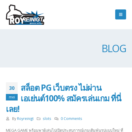
BLOG
สล็อต PG เว็บตรง ไม่ผ่าน
30
เอเย่นต์100% สมัครเล่นเกม ที่นี่
mei
เลย!
By
Royreinigt
slots
0 Comments
MEGA GAME พร้อมพาผู้เล่นไปเปิดประสบการณ์เกมเดิมพันรูปแบบใหม่ ที่