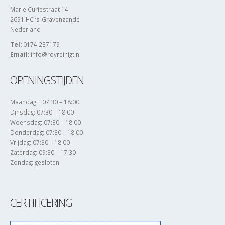
Marie Curiestraat 14
2691 HC ‘s-Gravenzande
Nederland
Tel:
0174 237179
Email:
info@royreinigt.nl
OPENINGSTIJDEN
Maandag: 07:30 – 18:00
Dinsdag: 07:30 – 18:00
Woensdag: 07:30 – 18:00
Donderdag: 07:30 – 18:00
Vrijdag: 07:30 – 18:00
Zaterdag: 09:30 – 17:30
Zondag: gesloten
CERTIFICERING