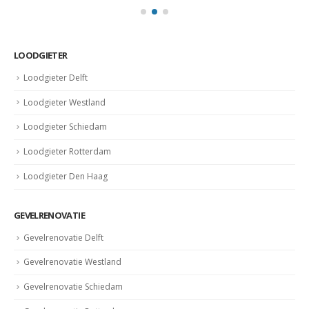
LOODGIETER
Loodgieter Delft
Loodgieter Westland
Loodgieter Schiedam
Loodgieter Rotterdam
Loodgieter Den Haag
GEVELRENOVATIE
Gevelrenovatie Delft
Gevelrenovatie Westland
Gevelrenovatie Schiedam