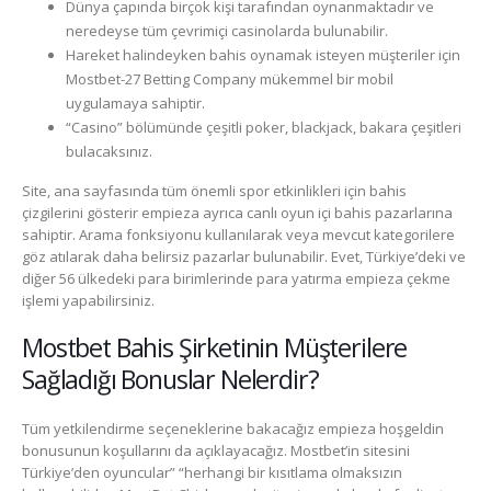
Dünya çapında birçok kişi tarafından oynanmaktadır ve
neredeyse tüm çevrimiçi casinolarda bulunabilir.
Hareket halindeyken bahis oynamak isteyen müşteriler için
Mostbet-27 Betting Company mükemmel bir mobil
uygulamaya sahiptir.
“Casino” bölümünde çeşitli poker, blackjack, bakara çeşitleri
bulacaksınız.
Site, ana sayfasında tüm önemli spor etkinlikleri için bahis
çizgilerini gösterir empieza ayrıca canlı oyun içi bahis pazarlarına
sahiptir. Arama fonksiyonu kullanılarak veya mevcut kategorilere
göz atılarak daha belirsiz pazarlar bulunabilir. Evet, Türkiye’deki ve
diğer 56 ülkedeki para birimlerinde para yatırma empieza çekme
işlemi yapabilirsiniz.
Mostbet Bahis Şirketinin Müşterilere
Sağladığı Bonuslar Nelerdir?
Tüm yetkilendirme seçeneklerine bakacağız empieza hoşgeldin
bonusunun koşullarını da açıklayacağız. Mostbet’in sitesini
Türkiye’den oyuncular” “herhangi bir kısıtlama olmaksızın