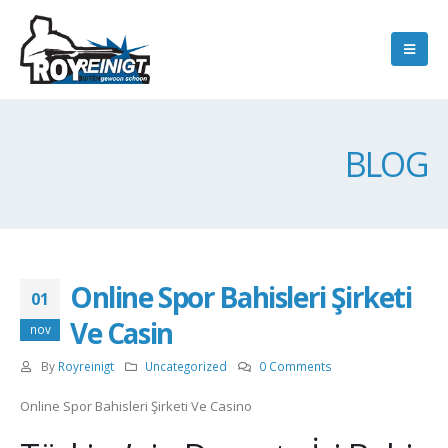
BLOG
Online Spor Bahisleri Şirketi
01
Ve Casin
nov
By
Royreinigt
Uncategorized
0 Comments
Online Spor Bahisleri Şirketi Ve Casino