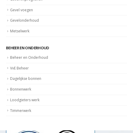
Donderdag: 07:30 – 18:00
Vrijdag: 07:30 – 18:00
Gevel voegen
Zaterdag: 09:30 – 17:30
Zondag: gesloten
Gevelonderhoud
Metselwerk
CERTIFICERING
BEHEER EN ONDERHOUD
Beheer en Onderhoud
VvE Beheer
Dagelijkse bonnen
Bonnenwerk
Loodgieters werk
Timmerwerk
CERTIFICERING