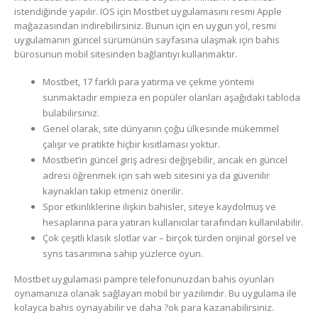
istendiğinde yapılır. IOS için Mostbet uygulamasını resmi Apple
mağazasından indirebilirsiniz. Bunun için en uygun yol, resmi
uygulamanın güncel sürümünün sayfasına ulaşmak için bahis
bürosunun mobil sitesinden bağlantıyı kullanmaktır.
Mostbet, 17 farklı para yatırma ve çekme yöntemi
sunmaktadır empieza en popüler olanları aşağıdaki tabloda
bulabilirsiniz.
Genel olarak, site dünyanın çoğu ülkesinde mükemmel
çalışır ve pratikte hiçbir kısıtlaması yoktur.
Mostbet’in güncel giriş adresi değişebilir, ancak en güncel
adresi öğrenmek için sah web sitesini ya da güvenilir
kaynakları takip etmeniz önerilir.
Spor etkinliklerine ilişkin bahisler, siteye kaydolmuş ve
hesaplarına para yatıran kullanıcılar tarafından kullanılabilir.
Çok çeşitli klasik slotlar var – birçok türden orijinal görsel ve
syns tasarımına sahip yüzlerce oyun.
Mostbet uygulaması pampre telefonunuzdan bahis oyunları
oynamanıza olanak sağlayan mobil bir yazılımdır. Bu uygulama ile
kolayca bahis oynayabilir ve daha ?ok para kazanabilirsiniz.