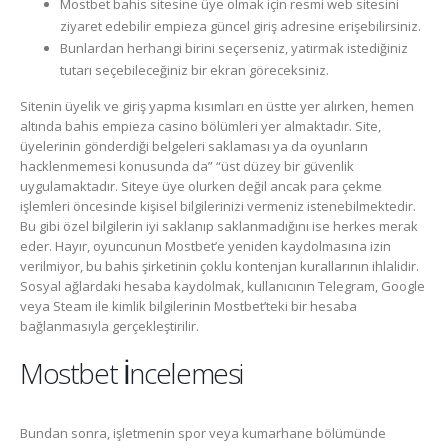
Mostbet bahis sitesine üye olmak için resmi web sitesini
ziyaret edebilir empieza güncel giriş adresine erişebilirsiniz.
Bunlardan herhangi birini seçerseniz, yatırmak istediğiniz
tutarı seçebileceğiniz bir ekran göreceksiniz.
Sitenin üyelik ve giriş yapma kısımları en üstte yer alırken, hemen
altında bahis empieza casino bölümleri yer almaktadır. Site,
üyelerinin gönderdiği belgeleri saklaması ya da oyunların
hacklenmemesi konusunda da” “üst düzey bir güvenlik
uygulamaktadır. Siteye üye olurken değil ancak para çekme
işlemleri öncesinde kişisel bilgilerinizi vermeniz istenebilmektedir.
Bu gibi özel bilgilerin iyi saklanıp saklanmadığını ise herkes merak
eder. Hayır, oyuncunun Mostbet’e yeniden kaydolmasına izin
verilmiyor, bu bahis şirketinin çoklu kontenjan kurallarının ihlalidir.
Sosyal ağlardaki hesaba kaydolmak, kullanıcının Telegram, Google
veya Steam ile kimlik bilgilerinin Mostbet’teki bir hesaba
bağlanmasıyla gerçekleştirilir.
Mostbet İncelemesi
Bundan sonra, işletmenin spor veya kumarhane bölümünde