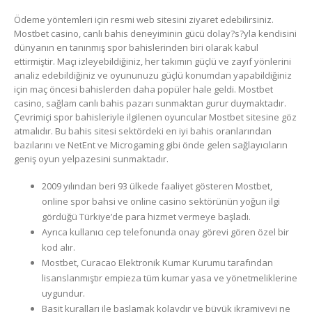
Ödeme yöntemleri için resmi web sitesini ziyaret edebilirsiniz.
Mostbet casino, canlı bahis deneyiminin gücü dolay?s?yla kendisini
dünyanın en tanınmış spor bahislerinden biri olarak kabul
ettirmiştir. Maçı izleyebildiğiniz, her takımın güçlü ve zayıf yönlerini
analiz edebildiğiniz ve oyununuzu güçlü konumdan yapabildiğiniz
için maç öncesi bahislerden daha popüler hale geldi. Mostbet
casino, sağlam canlı bahis pazarı sunmaktan gurur duymaktadır.
Çevrimiçi spor bahisleriyle ilgilenen oyuncular Mostbet sitesine göz
atmalıdır. Bu bahis sitesi sektördeki en iyi bahis oranlarından
bazılarını ve NetEnt ve Microgaming gibi önde gelen sağlayıcıların
geniş oyun yelpazesini sunmaktadır.
2009 yılından beri 93 ülkede faaliyet gösteren Mostbet,
online spor bahsi ve online casino sektörünün yoğun ilgi
gördüğü Türkiye’de para hizmet vermeye başladı.
Ayrıca kullanıcı cep telefonunda onay görevi gören özel bir
kod alır.
Mostbet, Curacao Elektronik Kumar Kurumu tarafından
lisanslanmıştır empieza tüm kumar yasa ve yönetmeliklerine
uygundur.
Basit kuralları ile başlamak kolaydır ve büyük ikramiyeyi ne