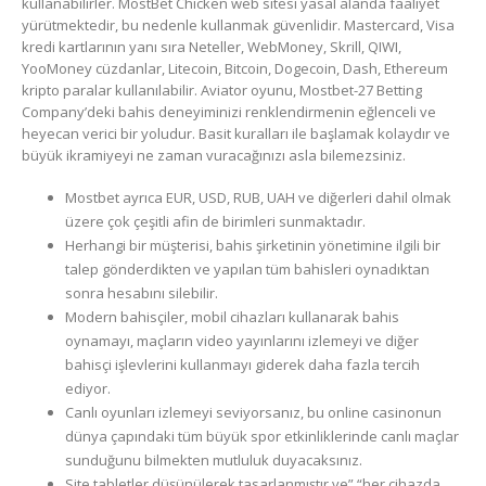
kullanabilirler. MostBet Chicken web sitesi yasal alanda faaliyet
yürütmektedir, bu nedenle kullanmak güvenlidir. Mastercard, Visa
kredi kartlarının yanı sıra Neteller, WebMoney, Skrill, QIWI,
YooMoney cüzdanlar, Litecoin, Bitcoin, Dogecoin, Dash, Ethereum
kripto paralar kullanılabilir. Aviator oyunu, Mostbet-27 Betting
Company’deki bahis deneyiminizi renklendirmenin eğlenceli ve
heyecan verici bir yoludur. Basit kuralları ile başlamak kolaydır ve
büyük ikramiyeyi ne zaman vuracağınızı asla bilemezsiniz.
Mostbet ayrıca EUR, USD, RUB, UAH ve diğerleri dahil olmak
üzere çok çeşitli afin de birimleri sunmaktadır.
Herhangi bir müşterisi, bahis şirketinin yönetimine ilgili bir
talep gönderdikten ve yapılan tüm bahisleri oynadıktan
sonra hesabını silebilir.
Modern bahisçiler, mobil cihazları kullanarak bahis
oynamayı, maçların video yayınlarını izlemeyi ve diğer
bahisçi işlevlerini kullanmayı giderek daha fazla tercih
ediyor.
Canlı oyunları izlemeyi seviyorsanız, bu online casinonun
dünya çapındaki tüm büyük spor etkinliklerinde canlı maçlar
sunduğunu bilmekten mutluluk duyacaksınız.
Site tabletler düşünülerek tasarlanmıştır ve” “her cihazda