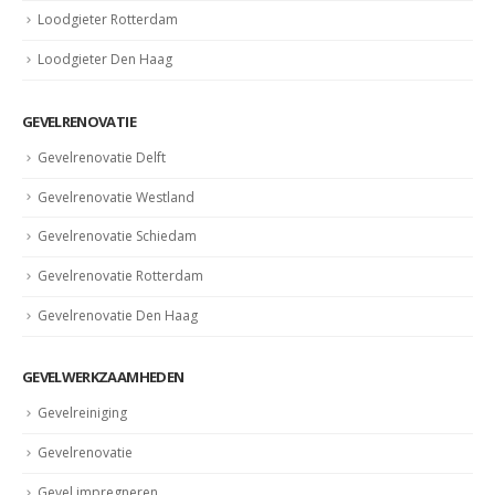
Loodgieter Rotterdam
Loodgieter Den Haag
GEVELRENOVATIE
Gevelrenovatie Delft
ROY REINIGT
Gevelrenovatie Westland
Marie Curiestraat 14
Gevelrenovatie Schiedam
2691 HC ‘s-Gravenzande
Nederland
Gevelrenovatie Rotterdam
Tel:
0174 237179
Gevelrenovatie Den Haag
Email:
info@royreinigt.nl
GEVELWERKZAAMHEDEN
OPENINGSTIJDEN
Gevelreiniging
Maandag: 07:30 – 18:00
Gevelrenovatie
Dinsdag: 07:30 – 18:00
Woensdag: 07:30 – 18:00
Gevel impregneren