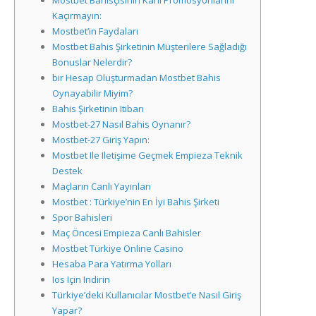
Mostbet Bahisçisinin Karlı Promosyonlarını
Kaçırmayın:
Mostbet’in Faydaları
Mostbet Bahis Şirketinin Müşterilere Sağladığı
Bonuslar Nelerdir?
​​bir Hesap Oluşturmadan Mostbet Bahis
Oynayabilir Miyim?
Bahis Şirketinin Itibarı
Mostbet-27 Nasıl Bahis Oynanır?
Mostbet-27 Giriş Yapın:
Mostbet Ile Iletişime Geçmek Empieza Teknik
Destek
Maçların Canlı Yayınları
Mostbet : Türkiye’nin En İyi Bahis Şirketi
Spor Bahisleri
Maç Öncesi Empieza Canlı Bahisler
Mostbet Türkiye Online Casino
Hesaba Para Yatırma Yolları
Ios Için Indirin
Türkiye’deki Kullanıcılar Mostbet’e Nasıl Giriş
Yapar?