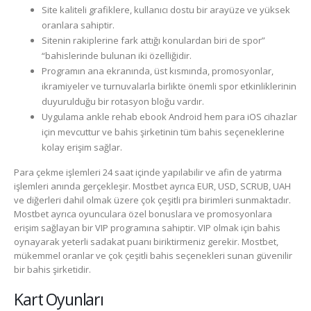
Site kaliteli grafiklere, kullanıcı dostu bir arayüze ve yüksek
oranlara sahiptir.
Sitenin rakiplerine fark attığı konulardan biri de spor”
“bahislerinde bulunan iki özelliğidir.
Programın ana ekranında, üst kısmında, promosyonlar,
ikramiyeler ve turnuvalarla birlikte önemli spor etkinliklerinin
duyurulduğu bir rotasyon bloğu vardır.
Uygulama ankle rehab ebook Android hem para iOS cihazlar
için mevcuttur ve bahis şirketinin tüm bahis seçeneklerine
kolay erişim sağlar.
Para çekme işlemleri 24 saat içinde yapılabilir ve afin de yatırma
işlemleri anında gerçekleşir. Mostbet ayrıca EUR, USD, SCRUB, UAH
ve diğerleri dahil olmak üzere çok çeşitli pra birimleri sunmaktadır.
Mostbet ayrıca oyunculara özel bonuslara ve promosyonlara
erişim sağlayan bir VIP programına sahiptir. VIP olmak için bahis
oynayarak yeterli sadakat puanı biriktirmeniz gerekir. Mostbet,
mükemmel oranlar ve çok çeşitli bahis seçenekleri sunan güvenilir
bir bahis şirketidir.
Kart Oyunları