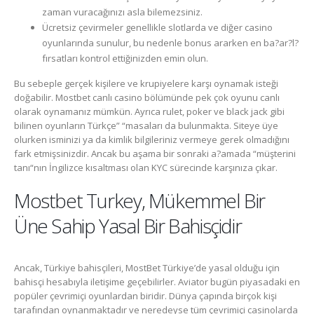
zaman vuracağınızı asla bilemezsiniz.
Ücretsiz çevirmeler genellikle slotlarda ve diğer casino
oyunlarında sunulur, bu nedenle bonus ararken en ba?ar?l?
fırsatları kontrol ettiğinizden emin olun.
Bu sebeple gerçek kişilere ve krupiyelere karşı oynamak isteği
doğabilir. Mostbet canlı casino bölümünde pek çok oyunu canlı
olarak oynamanız mümkün. Ayrıca rulet, poker ve black jack gibi
bilinen oyunların Türkçe” “masaları da bulunmakta. Siteye üye
olurken isminizi ya da kimlik bilgileriniz vermeye gerek olmadığını
fark etmişsinizdir. Ancak bu aşama bir sonraki a?amada “müşterini
tanı“nın İngilizce kısaltması olan KYC sürecinde karşınıza çıkar.
Mostbet Turkey, Mükemmel Bir
Üne Sahip Yasal Bir Bahisçidir
Ancak, Türkiye bahisçileri, MostBet Türkiye’de yasal olduğu için
bahisçi hesabıyla iletişime geçebilirler. Aviator bugün piyasadaki en
popüler çevrimiçi oyunlardan biridir. Dünya çapında birçok kişi
tarafından oynanmaktadır ve neredeyse tüm çevrimiçi casinolarda