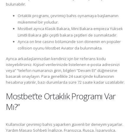
bulunabilir.
Ortaklık programı, çevrimiçi bahis oynamaya başlamanın
mükemmel bir yoludur.
Mostbet ayrıca Klasik Bakara, Mini Bakara empieza Yüksek
Limitli Bakara gibi çeşitli bakara çeşitleri de sunmaktadır.
Ayrıca on line casino bölümünde son dönemin en popüler
collision oyunu Mostbet Aviator da bulunmakta.
Ayrıca arkadaşlarınızdan kendiniz için bir referans kodu
isteyebilirsiniz. Kişisel verilerinizde listelenen e-posta adresinizi
veya” “telefon numaranızı girin, bilgileri “Devam Et” düğmesine
basarak onaylayın. Para genellikle 24 saat içinde kullanıcının
hesabına yatırılır, bazı durumlarda süre 72 saate kadar uzatılabilir.
Mostbet’te Ortaklık Programı Var
Mı?”
Kullanıcılar çevrimiçi bahis yaparken güvenli bir deneyim yaşarlar.
Yardım Masası Sohbeti İngilizce, Fransızca, Rusça, İspanyolca,