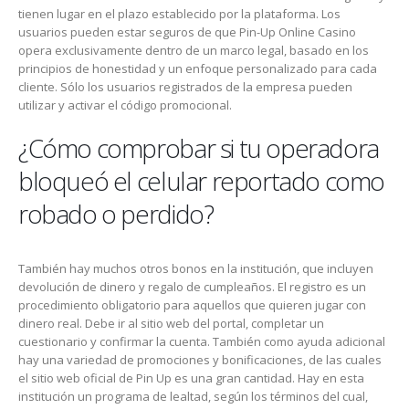
tienen lugar en el plazo establecido por la plataforma. Los
usuarios pueden estar seguros de que Pin-Up Online Casino
opera exclusivamente dentro de un marco legal, basado en los
principios de honestidad y un enfoque personalizado para cada
cliente. Sólo los usuarios registrados de la empresa pueden
utilizar y activar el código promocional.
¿Cómo comprobar si tu operadora
bloqueó el celular reportado como
robado o perdido?
También hay muchos otros bonos en la institución, que incluyen
devolución de dinero y regalo de cumpleaños. El registro es un
procedimiento obligatorio para aquellos que quieren jugar con
dinero real. Debe ir al sitio web del portal, completar un
cuestionario y confirmar la cuenta. También como ayuda adicional
hay una variedad de promociones y bonificaciones, de las cuales
el sitio web oficial de Pin Up es una gran cantidad. Hay en esta
institución un programa de lealtad, según los términos del cual,