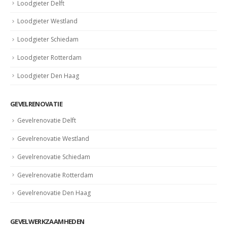
Loodgieter Delft
Loodgieter Westland
Loodgieter Schiedam
Loodgieter Rotterdam
Loodgieter Den Haag
GEVELRENOVATIE
Gevelrenovatie Delft
Gevelrenovatie Westland
Gevelrenovatie Schiedam
Gevelrenovatie Rotterdam
Gevelrenovatie Den Haag
GEVELWERKZAAMHEDEN