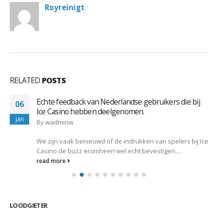
Royreinigt
RELATED
POSTS
Echte feedback van Nederlandse gebruikers die bij
06
Ice Casino hebben deelgenomen.
jan
By
wadminw
We zijn vaak benieuwd of de indrukken van spelers bij Ice
Casino de buzz eromheen wel echt bevestigen....
read more
LOODGIETER