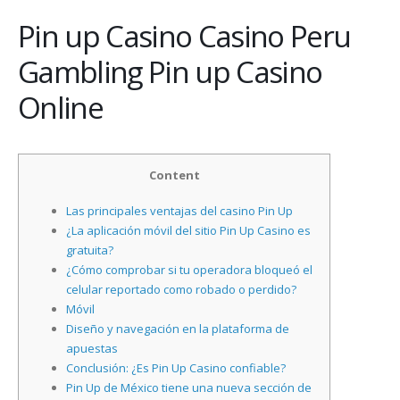
Pin up Casino Casino Peru
Gambling Pin up Casino
Online
Content
Las principales ventajas del casino Pin Up
¿La aplicación móvil del sitio Pin Up Casino es
gratuita?
¿Cómo comprobar si tu operadora bloqueó el
celular reportado como robado o perdido?
Móvil
Diseño y navegación en la plataforma de
apuestas
Conclusión: ¿Es Pin Up Casino confiable?
Pin Up de México tiene una nueva sección de