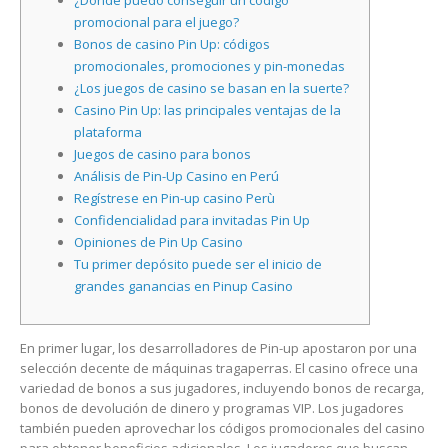
promocional para el juego?
Bonos de casino Pin Up: códigos
promocionales, promociones y pin-monedas
¿Los juegos de casino se basan en la suerte?
Casino Pin Up: las principales ventajas de la
plataforma
Juegos de casino para bonos
Análisis de Pin-Up Casino en Perú
Regístrese en Pin-up casino Perù
Confidencialidad para invitadas Pin Up
Opiniones de Pin Up Casino
Tu primer depósito puede ser el inicio de
grandes ganancias en Pinup Casino
En primer lugar, los desarrolladores de Pin-up apostaron por una
selección decente de máquinas tragaperras. El casino ofrece una
variedad de bonos a sus jugadores, incluyendo bonos de recarga,
bonos de devolución de dinero y programas VIP. Los jugadores
también pueden aprovechar los códigos promocionales del casino