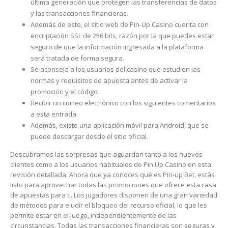
última generación que protegen las transferencias de datos
y las transacciones financieras.
Además de esto, el sitio web de Pin-Up Casino cuenta con
encriptación SSL de 256 bits, razón por la que puedes estar
seguro de que la información ingresada a la plataforma
será tratada de forma segura.
Se aconseja a los usuarios del casino que estudien las
normas y requisitos de apuesta antes de activar la
promoción y el código.
Recibir un correo electrónico con los siguientes comentarios
a esta entrada.
Además, existe una aplicación móvil para Android, que se
puede descargar desde el sitio oficial.
Descubramos las sorpresas que aguardan tanto a los nuevos
clientes como a los usuarios habituales de Pin Up Casino en esta
revisión detallada. Ahora que ya conoces qué es Pin-up Bet, estás
listo para aprovechar todas las promociones que ofrece esta casa
de apuestas para ti. Los jugadores disponen de una gran variedad
de métodos para eludir el bloqueo del recurso oficial, lo que les
permite estar en el juego, independientemente de las
circunstancias. Todas las transacciones financieras son seguras y