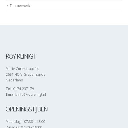
Timmerwerk
ROY REINIGT
Marie Curiestraat 14
2691 HC ‘s-Gravenzande
Nederland
Tel:
0174 237179
Email:
info@royreinigt.nl
OPENINGSTIJDEN
Maandag: 07:30 – 18:00
Dinsdag: 07:30 – 18:00