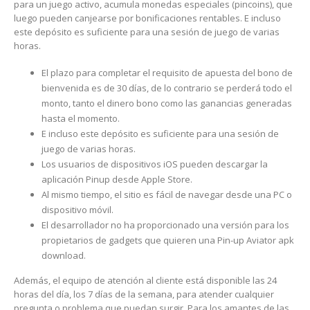
para un juego activo, acumula monedas especiales (pincoins), que
luego pueden canjearse por bonificaciones rentables. E incluso
este depósito es suficiente para una sesión de juego de varias
horas.
El plazo para completar el requisito de apuesta del bono de
bienvenida es de 30 días, de lo contrario se perderá todo el
monto, tanto el dinero bono como las ganancias generadas
hasta el momento.
E incluso este depósito es suficiente para una sesión de
juego de varias horas.
Los usuarios de dispositivos iOS pueden descargar la
aplicación Pinup desde Apple Store.
Al mismo tiempo, el sitio es fácil de navegar desde una PC o
dispositivo móvil.
El desarrollador no ha proporcionado una versión para los
propietarios de gadgets que quieren una Pin-up Aviator apk
download.
Además, el equipo de atención al cliente está disponible las 24
horas del día, los 7 días de la semana, para atender cualquier
pregunta o problema que puedan surgir. Para los amantes de las