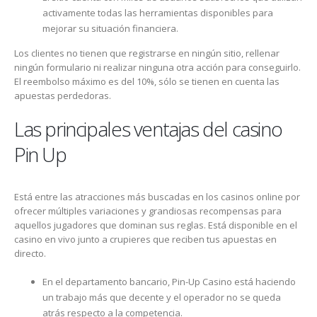
activamente todas las herramientas disponibles para
mejorar su situación financiera.
Los clientes no tienen que registrarse en ningún sitio, rellenar
ningún formulario ni realizar ninguna otra acción para conseguirlo.
El reembolso máximo es del 10%, sólo se tienen en cuenta las
apuestas perdedoras.
Las principales ventajas del casino
Pin Up
Está entre las atracciones más buscadas en los casinos online por
ofrecer múltiples variaciones y grandiosas recompensas para
aquellos jugadores que dominan sus reglas. Está disponible en el
casino en vivo junto a crupieres que reciben tus apuestas en
directo.
En el departamento bancario, Pin-Up Casino está haciendo
un trabajo más que decente y el operador no se queda
atrás respecto a la competencia.