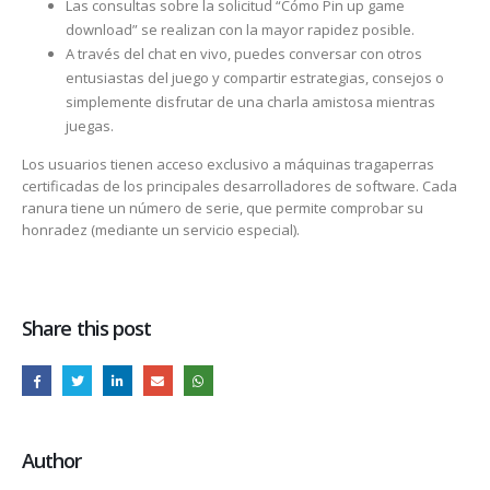
Las consultas sobre la solicitud “Cómo Pin up game
download” se realizan con la mayor rapidez posible.
A través del chat en vivo, puedes conversar con otros
entusiastas del juego y compartir estrategias, consejos o
simplemente disfrutar de una charla amistosa mientras
juegas.
Los usuarios tienen acceso exclusivo a máquinas tragaperras
certificadas de los principales desarrolladores de software. Cada
ranura tiene un número de serie, que permite comprobar su
honradez (mediante un servicio especial).
Share this post
Author