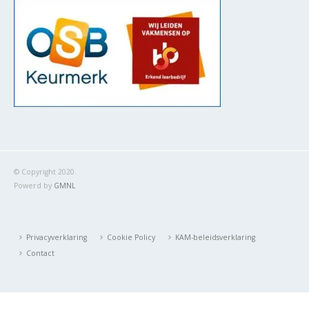
© Copyright 2020.
Powerd by
GMNL
Privacyverklaring
Cookie Policy
KAM-beleidsverklaring
Contact