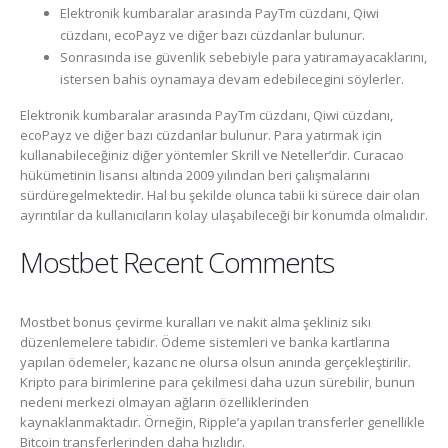
Elektronik kumbaralar arasında PayTm cüzdanı, Qiwi
cüzdanı, ecoPayz ve diğer bazı cüzdanlar bulunur.
Sonrasında ise güvenlik sebebiyle para yatıramayacaklarını,
istersen bahis oynamaya devam edebilecegini söylerler.
Elektronik kumbaralar arasında PayTm cüzdanı, Qiwi cüzdanı,
ecoPayz ve diğer bazı cüzdanlar bulunur. Para yatırmak için
kullanabileceğiniz diğer yöntemler Skrill ve Neteller’dir. Curacao
hükümetinin lisansı altında 2009 yılından beri çalışmalarını
sürdüregelmektedir. Hal bu şekilde olunca tabii ki sürece dair olan
ayrıntılar da kullanıcıların kolay ulaşabileceği bir konumda olmalıdır.
Mostbet Recent Comments
Mostbet bonus çevirme kuralları ve nakit alma şekliniz sıkı
düzenlemelere tabidir. Ödeme sistemleri ve banka kartlarına
yapılan ödemeler, kazanc ne olursa olsun anında gerçekleştirilir.
Kripto para birimlerine para çekilmesi daha uzun sürebilir, bunun
nedeni merkezi olmayan ağların özelliklerinden
kaynaklanmaktadır. Örneğin, Ripple’a yapılan transferler genellikle
Bitcoin transferlerinden daha hızlıdır.