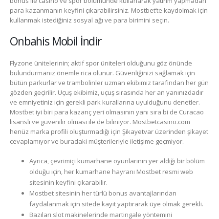
bonus ile casino ve spor bölümünde kullanarak yatırım yapmadan
para kazanmanın keyfini çıkarabilirsiniz. Mostbet’te kaydolmak için
kullanmak istediğiniz sosyal ağı ve para birimini seçin.
Onbahis Mobil İndir
Flyzone ünitelerinin; aktif spor üniteleri olduğunu göz önünde
bulundurmanız önemle rica olunur. Güvenliğinizi sağlamak için
bütün parkurlar ve trambolinler uzman ekibimiz tarafından her gün
gözden geçirilir. Uçuş ekibimiz, uçuş sırasında her an yanınızdadır
ve emniyetiniz için gerekli park kurallarına uyulduğunu denetler.
Mostbet iyi biri para kazanç yeri olmasının yanı sıra bi de Curacao
lisanslı ve güvenilir olması ile de biliniyor. Mostbetcasino.com
henüz marka profili oluşturmadığı için Şikayetvar üzerinden şikayet
cevaplamıyor ve buradaki müşterileriyle iletişime geçmiyor.
Ayrıca, çevrimiçi kumarhane oyunlarının yer aldığı bir bölüm
olduğu için, her kumarhane hayranı Mostbet resmi web
sitesinin keyfini çıkarabilir.
Mostbet sitesinin her türlü bonus avantajlarından
faydalanmak için sitede kayıt yaptırarak üye olmak gerekli.
Bazıları slot makinelerinde martingale yöntemini