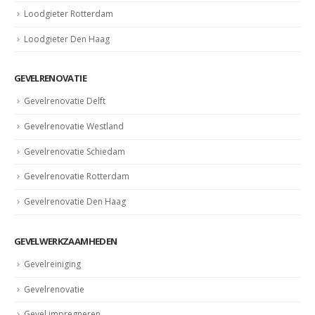
Loodgieter Rotterdam
Loodgieter Den Haag
GEVELRENOVATIE
Gevelrenovatie Delft
Gevelrenovatie Westland
Gevelrenovatie Schiedam
Gevelrenovatie Rotterdam
Gevelrenovatie Den Haag
GEVELWERKZAAMHEDEN
Gevelreiniging
Gevelrenovatie
Gevel impregneren