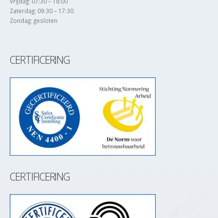
Vrijdag: 07:30 – 18:00
Zaterdag: 09:30 – 17:30
Zondag: gesloten
CERTIFICERING
CERTIFICERING