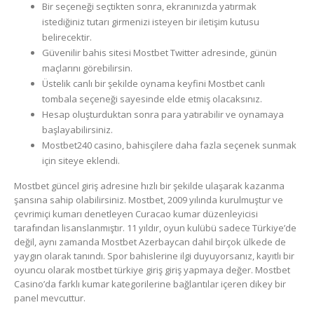
Bir seçeneği seçtikten sonra, ekranınızda yatırmak
istediğiniz tutarı girmenizi isteyen bir iletişim kutusu
belirecektir.
Güvenilir bahis sitesi Mostbet Twitter adresinde, günün
maçlarını görebilirsin.
Üstelik canlı bir şekilde oynama keyfini Mostbet canlı
tombala seçeneği sayesinde elde etmiş olacaksınız.
Hesap oluşturduktan sonra para yatırabilir ve oynamaya
başlayabilirsiniz.
Mostbet240 casino, bahisçilere daha fazla seçenek sunmak
için siteye eklendi.
Mostbet güncel giriş adresine hızlı bir şekilde ulaşarak kazanma
şansına sahip olabilirsiniz. Mostbet, 2009 yılında kurulmuştur ve
çevrimiçi kumarı denetleyen Curacao kumar düzenleyicisi
tarafından lisanslanmıştır. 11 yıldır, oyun kulübü sadece Türkiye’de
değil, aynı zamanda Mostbet Azerbaycan dahil birçok ülkede de
yaygın olarak tanındı. Spor bahislerine ilgi duyuyorsanız, kayıtlı bir
oyuncu olarak mostbet türkiye giriş giriş yapmaya değer. Mostbet
Casino’da farklı kumar kategorilerine bağlantılar içeren dikey bir
panel mevcuttur.