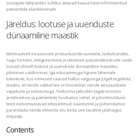
osutajate läbipaistev suhtlus aitavad kaasa hästi informeeritud
patsientide elanikkonnale.
Järeldus: lootuse ja uuenduste
dünaamiline maastik
Minimaalselt invasiivsete protseduuride uurimine, toidulisandite,
nagu Fortolex, integreerimine ja üleminek patsiendikesksele ravile
loovad ühiselt lootuse ja uuenduste dünaamilise maastiku
põnniravi valdkonnas. Iga edusammuga liigume lähemale
tulevikule, kus inimesed saavad hallux valgusega julgelt tegeleda,
teades, et nende valitud tee on kooskõlas nende ainulaadsete
vajaduste ja eelistustega. Teekonna jätkudes tagab koostöö
arstiteaduse ja patsientide huvikaitse vahel, et põnnihoolduse
teed iseloomustavad edusammud, kaastunne ja pühendumus
parandada nende inimeste elu, keda see tavaline jalahaigus
mõjutab.
Contents