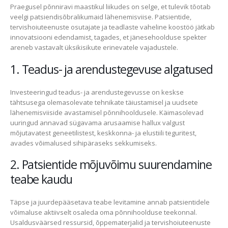
Praegusel põnniravi maastikul liikudes on selge, et tulevik tõotab
veelgi patsiendisõbralikumaid lähenemisviise. Patsientide,
tervishoiuteenuste osutajate ja teadlaste vaheline koostöö jätkab
innovatsiooni edendamist, tagades, et jänesehoolduse spekter
areneb vastavalt üksikisikute erinevatele vajadustele.
1. Teadus- ja arendustegevuse algatused
Investeeringud teadus- ja arendustegevusse on keskse
tähtsusega olemasolevate tehnikate täiustamisel ja uudsete
lähenemisviiside avastamisel põnnihooldusele. Käimasolevad
uuringud annavad sügavama arusaamise hallux valgust
mõjutavatest geneetilistest, keskkonna- ja elustiili teguritest,
avades võimalused sihipäraseks sekkumiseks.
2. Patsientide mõjuvõimu suurendamine
teabe kaudu
Täpse ja juurdepääsetava teabe levitamine annab patsientidele
võimaluse aktiivselt osaleda oma põnnihoolduse teekonnal.
Usaldusväärsed ressursid, õppematerjalid ja tervishoiuteenuste