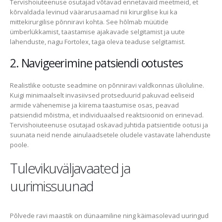
Tervishoiuteenuse osutajad võtavad ennetavaid meetmeid, et
kõrvaldada levinud väärarusaamad nii kirurgilise kui ka
mittekirurgilise põnniravi kohta. See hõlmab müütide
ümberlükkamist, taastamise ajakavade selgitamist ja uute
lahenduste, nagu Fortolex, taga oleva teaduse selgitamist.
2. Navigeerimine patsiendi ootustes
Realistlike ootuste seadmine on põnniravi valdkonnas ülioluline.
Kuigi minimaalselt invasiivsed protseduurid pakuvad eeliseid
armide vähenemise ja kiirema taastumise osas, peavad
patsiendid mõistma, et individuaalsed reaktsioonid on erinevad.
Tervishoiuteenuse osutajad oskavad juhtida patsientide ootusi ja
suunata neid nende ainulaadsetele oludele vastavate lahenduste
poole.
Tulevikuväljavaated ja
uurimissuunad
Põlvede ravi maastik on dünaamiline ning käimasolevad uuringud