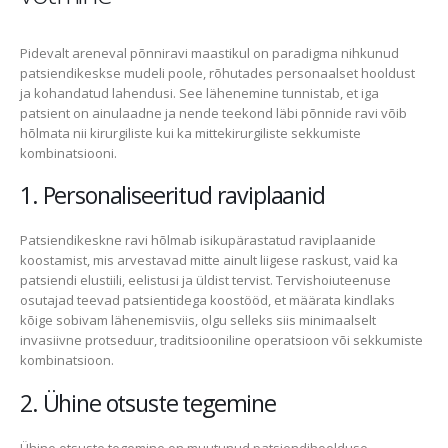
Pidevalt areneval põnniravi maastikul on paradigma nihkunud
patsiendikeskse mudeli poole, rõhutades personaalset hooldust
ja kohandatud lahendusi. See lähenemine tunnistab, et iga
patsient on ainulaadne ja nende teekond läbi põnnide ravi võib
hõlmata nii kirurgiliste kui ka mittekirurgiliste sekkumiste
kombinatsiooni.
1. Personaliseeritud raviplaanid
Patsiendikeskne ravi hõlmab isikupärastatud raviplaanide
koostamist, mis arvestavad mitte ainult liigese raskust, vaid ka
patsiendi elustiili, eelistusi ja üldist tervist. Tervishoiuteenuse
osutajad teevad patsientidega koostööd, et määrata kindlaks
kõige sobivam lähenemisviis, olgu selleks siis minimaalselt
invasiivne protseduur, traditsiooniline operatsioon või sekkumiste
kombinatsioon.
2. Ühine otsuste tegemine
Ühine otsuste tegemine on muutunud patsiendihoolduse