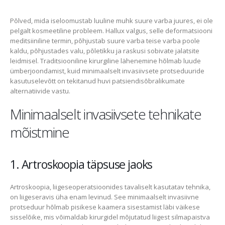
Põlved, mida iseloomustab luuline muhk suure varba juures, ei ole
pelgalt kosmeetiline probleem. Hallux valgus, selle deformatsiooni
meditsiiniline termin, põhjustab suure varba teise varba poole
kaldu, põhjustades valu, põletikku ja raskusi sobivate jalatsite
leidmisel. Traditsiooniline kirurgiline lähenemine hõlmab luude
ümberjoondamist, kuid minimaalselt invasiivsete protseduuride
kasutuselevõtt on tekitanud huvi patsiendisõbralikumate
alternatiivide vastu.
Minimaalselt invasiivsete tehnikate
mõistmine
1. Artroskoopia täpsuse jaoks
Artroskoopia, liigeseoperatsioonides tavaliselt kasutatav tehnika,
on liigeseravis üha enam levinud. See minimaalselt invasiivne
protseduur hõlmab pisikese kaamera sisestamist läbi väikese
sisselõike, mis võimaldab kirurgidel mõjutatud liigest silmapaistva