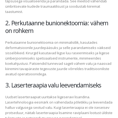
täpsusega visualiseerida ja parandada. See meetod vähendab
ümbritsevate kudede traumaatilisust ja soodustab kiiremat
taastumist.
2. Perkutaanne bunionektoomia: vähem
on rohkem
Perkutaanne bunionektoomia on minimalistlik, kasutades
deformatsioonile juurdepääsuks ja selle parandamiseks väikseid
sisselõikeid. Kirurgid kasutavad liigse luu raseerimiseks ja liigese
ümberjoonimiseks spetsiaalseid instrumente, minimeerides
koekahjustusi. Patsiendid tunnevad sageli vähem valu ja naasvad
kiiremini tavapäraste tegevuste juurde võrreldes traditsiooniliste
avatud operatsioonidega.
3. Laserteraapia valu leevendamiseks
Uudset laserteraapiat uuritakse liigeseravi lisandina.
Lasertehnoloogia eesmärk on vähendada põletikku ja leevendada
hallux valgusega seotud valu. Kuigi laserteraapia ei ole iseseisev
protseduur, näitab laserteraapia lisamine raviplaani lootust üldiste