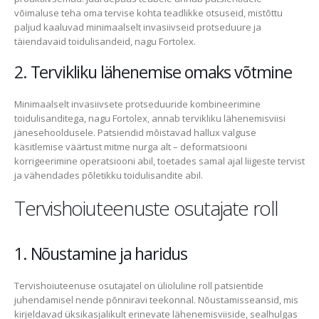
võimaluse teha oma tervise kohta teadlikke otsuseid, mistõttu
paljud kaaluvad minimaalselt invasiivseid protseduure ja
täiendavaid toidulisandeid, nagu Fortolex.
2. Tervikliku lähenemise omaks võtmine
Minimaalselt invasiivsete protseduuride kombineerimine
toidulisanditega, nagu Fortolex, annab tervikliku lähenemisviisi
jänesehooldusele. Patsiendid mõistavad hallux valguse
käsitlemise väärtust mitme nurga alt – deformatsiooni
korrigeerimine operatsiooni abil, toetades samal ajal liigeste tervist
ja vähendades põletikku toidulisandite abil.
Tervishoiuteenuste osutajate roll
1. Nõustamine ja haridus
Tervishoiuteenuse osutajatel on ülioluline roll patsientide
juhendamisel nende põnniravi teekonnal. Nõustamisseansid, mis
kirjeldavad üksikasjalikult erinevate lähenemisviiside, sealhulgas