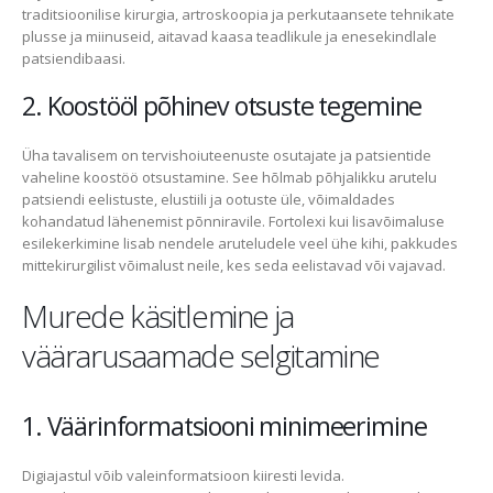
traditsioonilise kirurgia, artroskoopia ja perkutaansete tehnikate
plusse ja miinuseid, aitavad kaasa teadlikule ja enesekindlale
patsiendibaasi.
2. Koostööl põhinev otsuste tegemine
Üha tavalisem on tervishoiuteenuste osutajate ja patsientide
vaheline koostöö otsustamine. See hõlmab põhjalikku arutelu
patsiendi eelistuste, elustiili ja ootuste üle, võimaldades
kohandatud lähenemist põnniravile. Fortolexi kui lisavõimaluse
esilekerkimine lisab nendele aruteludele veel ühe kihi, pakkudes
mittekirurgilist võimalust neile, kes seda eelistavad või vajavad.
Murede käsitlemine ja
väärarusaamade selgitamine
1. Väärinformatsiooni minimeerimine
Digiajastul võib valeinformatsioon kiiresti levida.