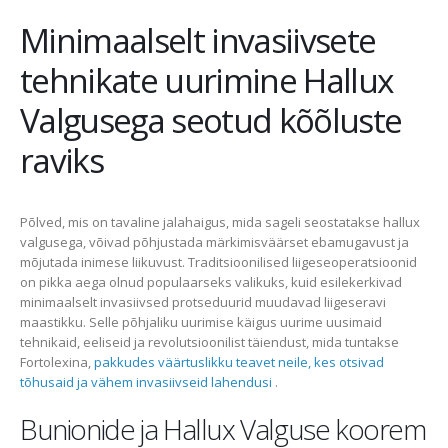
Minimaalselt invasiivsete
tehnikate uurimine Hallux
Valgusega seotud kõõluste
raviks
Põlved, mis on tavaline jalahaigus, mida sageli seostatakse hallux
valgusega, võivad põhjustada märkimisväärset ebamugavust ja
mõjutada inimese liikuvust. Traditsioonilised liigeseoperatsioonid
on pikka aega olnud populaarseks valikuks, kuid esilekerkivad
minimaalselt invasiivsed protseduurid muudavad liigeseravi
maastikku. Selle põhjaliku uurimise käigus uurime uusimaid
tehnikaid, eeliseid ja revolutsioonilist täiendust, mida tuntakse
Fortolexina,
pakkudes väärtuslikku teavet neile, kes otsivad
tõhusaid ja vähem invasiivseid lahendusi
.
Bunionide ja Hallux Valguse koorem