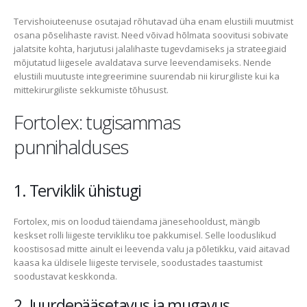
Tervishoiuteenuse osutajad rõhutavad üha enam elustiili muutmist
osana põselihaste ravist. Need võivad hõlmata soovitusi sobivate
jalatsite kohta, harjutusi jalalihaste tugevdamiseks ja strateegiaid
mõjutatud liigesele avaldatava surve leevendamiseks. Nende
elustiili muutuste integreerimine suurendab nii kirurgiliste kui ka
mittekirurgiliste sekkumiste tõhusust.
Fortolex: tugisammas
punnihalduses
1. Terviklik ühistugi
Fortolex, mis on loodud täiendama jänesehooldust, mängib
keskset rolli liigeste tervikliku toe pakkumisel. Selle looduslikud
koostisosad mitte ainult ei leevenda valu ja põletikku, vaid aitavad
kaasa ka üldisele liigeste tervisele, soodustades taastumist
soodustavat keskkonda.
2. Juurdepääsetavus ja mugavus