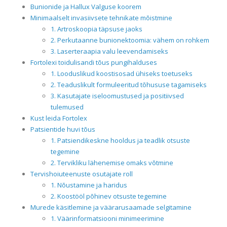
Bunionide ja Hallux Valguse koorem
Minimaalselt invasiivsete tehnikate mõistmine
1. Artroskoopia täpsuse jaoks
2. Perkutaanne bunionektoomia: vähem on rohkem
3. Laserteraapia valu leevendamiseks
Fortolexi toidulisandi tõus pungihalduses
1. Looduslikud koostisosad ühiseks toetuseks
2. Teaduslikult formuleeritud tõhususe tagamiseks
3. Kasutajate iseloomustused ja positiivsed
tulemused
Kust leida Fortolex
Patsientide huvi tõus
1. Patsiendikeskne hooldus ja teadlik otsuste
tegemine
2. Tervikliku lähenemise omaks võtmine
Tervishoiuteenuste osutajate roll
1. Nõustamine ja haridus
2. Koostööl põhinev otsuste tegemine
Murede käsitlemine ja väärarusaamade selgitamine
1. Väärinformatsiooni minimeerimine