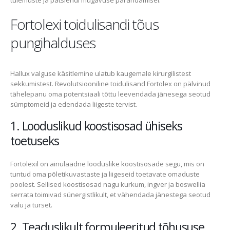
tulemuste ja patsiendi mugavuse parandamisel.
Fortolexi toidulisandi tõus
pungihalduses
Hallux valguse käsitlemine ulatub kaugemale kirurgilistest
sekkumistest. Revolutsiooniline toidulisand Fortolex on pälvinud
tähelepanu oma potentsiaali tõttu leevendada jänesega seotud
sümptomeid ja edendada liigeste tervist.
1. Looduslikud koostisosad ühiseks
toetuseks
Fortolexil on ainulaadne looduslike koostisosade segu, mis on
tuntud oma põletikuvastaste ja liigeseid toetavate omaduste
poolest. Sellised koostisosad nagu kurkum, ingver ja boswellia
serrata toimivad sünergistlikult, et vähendada jänestega seotud
valu ja turset.
2. Teaduslikult formuleeritud tõhususe