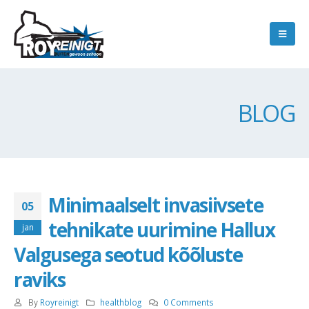
BLOG
Minimaalselt invasiivsete
05
tehnikate uurimine Hallux
jan
Valgusega seotud kõõluste
raviks
By
Royreinigt
healthblog
0 Comments