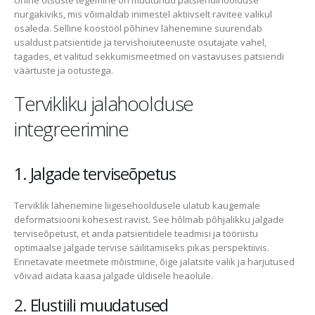
nurgakiviks, mis võimaldab inimestel aktiivselt ravitee valikul
osaleda. Selline koostööl põhinev lähenemine suurendab
usaldust patsientide ja tervishoiuteenuste osutajate vahel,
tagades, et valitud sekkumismeetmed on vastavuses patsiendi
väärtuste ja ootustega.
Tervikliku jalahoolduse
integreerimine
1. Jalgade terviseõpetus
Terviklik lähenemine liigesehooldusele ulatub kaugemale
deformatsiooni kohesest ravist. See hõlmab põhjalikku jalgade
terviseõpetust, et anda patsientidele teadmisi ja tööriistu
optimaalse jalgade tervise säilitamiseks pikas perspektiivis.
Ennetavate meetmete mõistmine, õige jalatsite valik ja harjutused
võivad aidata kaasa jalgade üldisele heaolule.
2. Elustiili muudatused