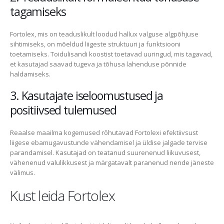
tagamiseks
Fortolex, mis on teaduslikult loodud hallux valguse algpõhjuse
sihtimiseks, on mõeldud liigeste struktuuri ja funktsiooni
toetamiseks. Toidulisandi koostist toetavad uuringud, mis tagavad,
et kasutajad saavad tugeva ja tõhusa lahenduse põnnide
haldamiseks.
3. Kasutajate iseloomustused ja
positiivsed tulemused
Reaalse maailma kogemused rõhutavad Fortolexi efektiivsust
liigese ebamugavustunde vähendamisel ja üldise jalgade tervise
parandamisel. Kasutajad on teatanud suurenenud liikuvusest,
vähenenud valulikkusest ja märgatavalt paranenud nende jäneste
välimus.
Kust leida Fortolex