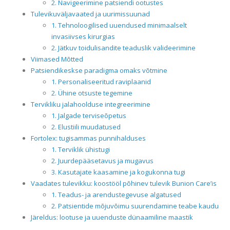
2. Navigeerimine patsiendi ootustes
Tulevikuväljavaated ja uurimissuunad
1. Tehnoloogilised uuendused minimaalselt
invasiivses kirurgias
2. Jätkuv toidulisandite teaduslik valideerimine
Viimased Mõtted
Patsiendikeskse paradigma omaks võtmine
1. Personaliseeritud raviplaanid
2. Ühine otsuste tegemine
Tervikliku jalahoolduse integreerimine
1. Jalgade terviseõpetus
2. Elustiili muudatused
Fortolex: tugisammas punnihalduses
1. Terviklik ühistugi
2. Juurdepääsetavus ja mugavus
3. Kasutajate kaasamine ja kogukonna tugi
Vaadates tulevikku: koostööl põhinev tulevik Bunion Care’is
1. Teadus- ja arendustegevuse algatused
2. Patsientide mõjuvõimu suurendamine teabe kaudu
Järeldus: lootuse ja uuenduste dünaamiline maastik