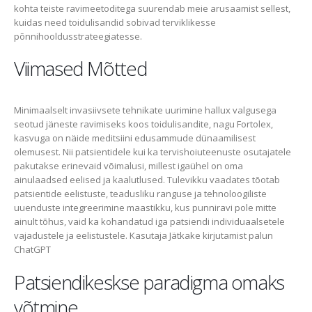
kohta teiste ravimeetoditega suurendab meie arusaamist sellest,
kuidas need toidulisandid sobivad terviklikesse
põnnihooldusstrateegiatesse.
Viimased Mõtted
Minimaalselt invasiivsete tehnikate uurimine hallux valgusega
seotud jäneste ravimiseks koos toidulisandite, nagu Fortolex,
kasvuga on näide meditsiini edusammude dünaamilisest
olemusest. Nii patsientidele kui ka tervishoiuteenuste osutajatele
pakutakse erinevaid võimalusi, millest igaühel on oma
ainulaadsed eelised ja kaalutlused. Tulevikku vaadates tõotab
patsientide eelistuste, teadusliku ranguse ja tehnoloogiliste
uuenduste integreerimine maastikku, kus punniravi pole mitte
ainult tõhus, vaid ka kohandatud iga patsiendi individuaalsetele
vajadustele ja eelistustele. Kasutaja Jätkake kirjutamist palun
ChatGPT
Patsiendikeskse paradigma omaks
võtmine