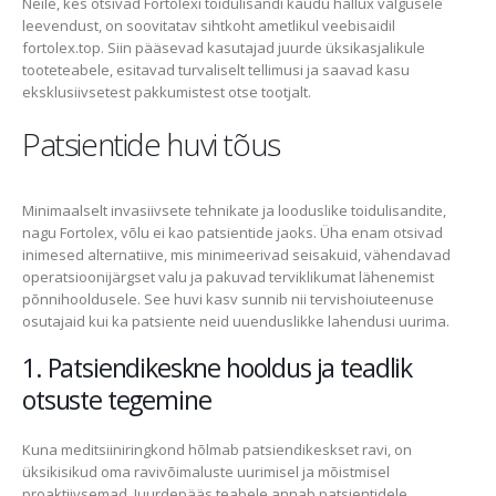
Neile, kes otsivad Fortolexi toidulisandi kaudu hallux valgusele
leevendust, on soovitatav sihtkoht ametlikul veebisaidil
fortolex.top. Siin pääsevad kasutajad juurde üksikasjalikule
tooteteabele, esitavad turvaliselt tellimusi ja saavad kasu
eksklusiivsetest pakkumistest otse tootjalt.
Patsientide huvi tõus
Minimaalselt invasiivsete tehnikate ja looduslike toidulisandite,
nagu Fortolex, võlu ei kao patsientide jaoks. Üha enam otsivad
inimesed alternatiive, mis minimeerivad seisakuid, vähendavad
operatsioonijärgset valu ja pakuvad terviklikumat lähenemist
põnnihooldusele. See huvi kasv sunnib nii tervishoiuteenuse
osutajaid kui ka patsiente neid uuenduslikke lahendusi uurima.
1. Patsiendikeskne hooldus ja teadlik
otsuste tegemine
Kuna meditsiiniringkond hõlmab patsiendikeskset ravi, on
üksikisikud oma ravivõimaluste uurimisel ja mõistmisel
proaktiivsemad. Juurdepääs teabele annab patsientidele