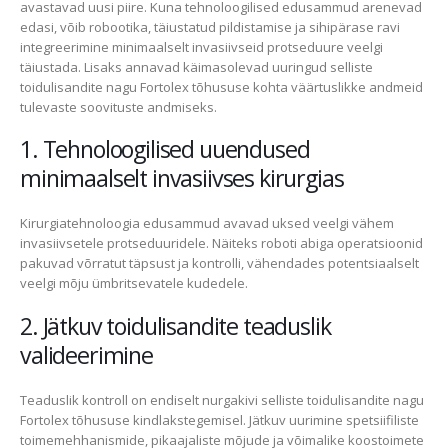
avastavad uusi piire. Kuna tehnoloogilised edusammud arenevad
edasi, võib robootika, täiustatud pildistamise ja sihipärase ravi
integreerimine minimaalselt invasiivseid protseduure veelgi
täiustada. Lisaks annavad käimasolevad uuringud selliste
toidulisandite nagu Fortolex tõhususe kohta väärtuslikke andmeid
tulevaste soovituste andmiseks.
1. Tehnoloogilised uuendused
minimaalselt invasiivses kirurgias
Kirurgiatehnoloogia edusammud avavad uksed veelgi vähem
invasiivsetele protseduuridele. Näiteks roboti abiga operatsioonid
pakuvad võrratut täpsust ja kontrolli, vähendades potentsiaalselt
veelgi mõju ümbritsevatele kudedele.
2. Jätkuv toidulisandite teaduslik
valideerimine
Teaduslik kontroll on endiselt nurgakivi selliste toidulisandite nagu
Fortolex tõhususe kindlakstegemisel. Jätkuv uurimine spetsiifiliste
toimemehhanismide, pikaajaliste mõjude ja võimalike koostoimete