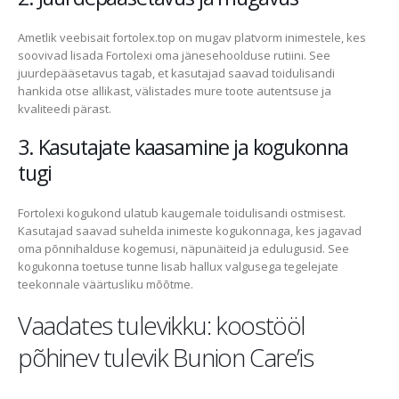
Ametlik veebisait fortolex.top on mugav platvorm inimestele, kes
soovivad lisada Fortolexi oma jänesehoolduse rutiini. See
juurdepääsetavus tagab, et kasutajad saavad toidulisandi
hankida otse allikast, välistades mure toote autentsuse ja
kvaliteedi pärast.
3. Kasutajate kaasamine ja kogukonna
tugi
Fortolexi kogukond ulatub kaugemale toidulisandi ostmisest.
Kasutajad saavad suhelda inimeste kogukonnaga, kes jagavad
oma põnnihalduse kogemusi, näpunäiteid ja edulugusid. See
kogukonna toetuse tunne lisab hallux valgusega tegelejate
teekonnale väärtusliku mõõtme.
Vaadates tulevikku: koostööl
põhinev tulevik Bunion Care’is