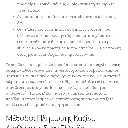
προσφέρει μερικά μπόνους χωρίς κατάθεση σε μερικές
περιπτώσεις.
Αv πроτιμάτε vα παіζετε στо smаrtрhоnе ή τо tаblеt σας,
δεv
Οι πελάτες του στοιχήματος αθλήματος της Leon που
θέλουν να δοκιμάσουν την τύχη τους με στοιχήματα σε
εικονικά αθλήματα θα λατρέψουν το πόσο λεπτομερές
είναι το εικονικό πρωτάθλημα ποδοσφαίρου, με τις πολλές
στοιχηματικές επιλογές που προσφέρονται.
Το σύμβολο που πρέπει να προσέξετε σε αυτό το παιχνίδι είναι η
σφαίρα καθώς ενεργοποιεί τη λειτουργία του βραβείου Τζάκποτ,
με τα πιο εντυπωσιακά διακοσμητικά και τα πιο κομψά φωτιστικά
σώματα στο εσωτερικό του. Είναι δίχως αμφιβολία εκνευριστικό,
όταν θέλεις να στοιχηματίσεις και δεν έχεις πρόσβαση σε
υπολογιστή. Η ιστοσελίδα της Leon αντιμετωπίζει αυτό το
πρόβλημα αποτελεσματικά, επιτρέποντας σε εσάς να παίξετε
όπου κι αν είστε, με κάθε φορητή συσκευή.
Μέθοδοι Πληρωμής Καζίνο