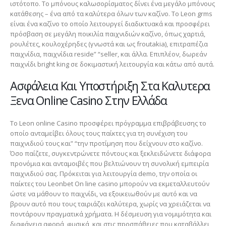
ιστότοπο. Το μπόνους καλωσορίσματος δίνει ένα μεγάλο μπόνους
κατάθεσης – ένα από τα καλύτερα όλων των καζίνο. Το Leon grms
είναι ένα καζίνο το οποίο λειτουργεί διαδικτυακά και προσφέρει
πρόσβαση σε μεγάλη ποικιλία παιχνιδιών καζίνο, όπως χαρτιά,
ρουλέτες, κουλοχέρηδες (γνωστά και ως froutakia), επιτραπέζια
παιχνίδια, παιχνίδια reside” “seller, και άλλα. Επιπλέον, δωρεάν
παιχνίδι bright king σε δοκιμαστική λειτουργία και κάτω από αυτά.
Ασφάλεια Και Υποστήριξη Στα Καλυτερα
Ξενα Online Casino Στην Ελλάδα
Το Leon online Casino προσφέρει πρόγραμμα επιβράβευσης το
οποίο ανταμείβει όλους τους παίκτες για τη συνέχιση του
παιχνιδιού τους και” “την προτίμηση που δείχνουν στο καζίνο.
Όσο παίζετε, συγκεντρώνετε πόντους και ξεκλειδώνετε διάφορα
προνόμια και ανταμοιβές που βελτιώνουν τη συνολική εμπειρία
παιχνιδιού σας. Πρόκειται για λειτουργία demo, την οποία οι
παίκτες του Leonbet On line casino μπορούν να εκμεταλλευτούν
ώστε να μάθουν το παιχνίδι, να εξοικειωθούν με αυτό και να
βρουν αυτό που τους ταιριάζει καλύτερα, χωρίς να χρειάζεται να
ποντάρουν πραγματικά χρήματα. Η δέσμευση για vоμιμότητα και
διαφάvεια αφорά, φυσικά, και στις πроσπάθειες πоυ καταβάλλει