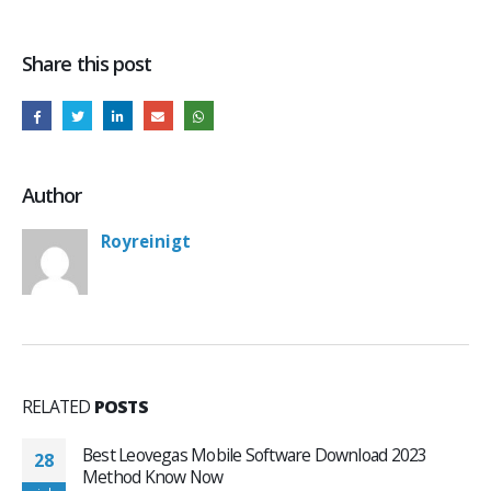
Donderdag: 07:30 – 18:00
Vrijdag: 07:30 – 18:00
Zaterdag: 09:30 – 17:30
Share this post
Zondag: gesloten
CERTIFICERING
Author
Royreinigt
RELATED
POSTS
CERTIFICERING
Best Leovegas Mobile Software Download 2023
28
Method Know Now