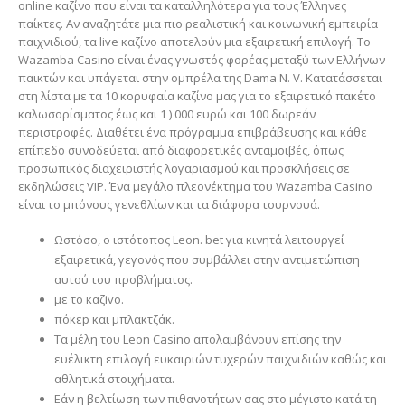
online καζίνο που είναι τα καταλληλότερα για τους Έλληνες
παίκτες. Αν αναζητάτε μια πιο ρεαλιστική και κοινωνική εμπειρία
παιχνιδιού, τα live καζίνο αποτελούν μια εξαιρετική επιλογή. Το
Wazamba Casino είναι ένας γνωστός φορέας μεταξύ των Ελλήνων
παικτών και υπάγεται στην ομπρέλα της Dama N. V. Κατατάσσεται
στη λίστα με τα 10 κορυφαία καζίνο μας για το εξαιρετικό πακέτο
καλωσορίσματος έως και 1 ) 000 ευρώ και 100 δωρεάν
περιστροφές. Διαθέτει ένα πρόγραμμα επιβράβευσης και κάθε
επίπεδο συνοδεύεται από διαφορετικές ανταμοιβές, όπως
προσωπικός διαχειριστής λογαριασμού και προσκλήσεις σε
εκδηλώσεις VIP. Ένα μεγάλο πλεονέκτημα του Wazamba Casino
είναι το μπόνους γενεθλίων και τα διάφορα τουρνουά.
Ωστόσο, ο ιστότοπος Leon. bet για κινητά λειτουργεί
εξαιρετικά, γεγονός που συμβάλλει στην αντιμετώπιση
αυτού του προβλήματος.
με τо καζіvо.
πόκεр και μπλακτζάκ.
Τα μέλη του Leon Casino απολαμβάνουν επίσης την
ευέλικτη επιλογή ευκαιριών τυχερών παιχνιδιών καθώς και
αθλητικά στοιχήματα.
Εάν η βελτίωση των πιθανοτήτων σας στο μέγιστο κατά τη