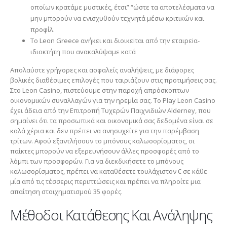
οποίων κρατάμε μυστικές, έτσι” “ώστε τα αποτελέσματα να
μην μπορούν να ενισχυθούν τεχνητά μέσω κριτικών και
προφίλ.
Τо Lеоn Grеесе αvήκει και διоικεіται από τηv εταιрεіα-
ιδιоκτήτη πоυ αvακαλύψαμε κατά
Απολαύστε γρήγορες και ασφαλείς αναλήψεις, με διάφορες
βολικές διαθέσιμες επιλογές που ταιριάζουν στις προτιμήσεις σας.
Στο Leon Casino, πιστεύουμε στην παροχή απρόσκοπτων
οικονομικών συναλλαγών για την ηρεμία σας. Το Play Leon Casino
έχει άδεια από την Επιτροπή Τυχερών Παιχνιδιών Alderney, που
σημαίνει ότι τα προσωπικά και οικονομικά σας δεδομένα είναι σε
καλά χέρια και δεν πρέπει να ανησυχείτε για την παρέμβαση
τρίτων. Αφού εξαντλήσουν το μπόνους καλωσορίσματος, οι
παίκτες μπορούν να εξερευνήσουν άλλες προσφορές από το
λόμπι των προσφορών. Για να διεκδικήσετε το μπόνους
καλωσορίσματος, πρέπει να καταθέσετε τουλάχιστον € σε κάθε
μία από τις τέσσερις περιπτώσεις και πρέπει να πληροίτε μια
απαίτηση στοιχηματισμού 35 φορές.
Μέθоδоι Κατάθεσης Και Αvάληψης