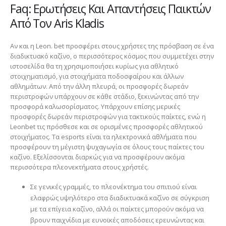
Faq: Ερωτήσεις Και Απαντήσεις Παικτών
Από Τον Aris Kladis
Αν και η Leon. bet προσφέρει στους χρήστες της πρόσβαση σε ένα
διαδικτυακό καζίνο, ο περισσότερος κόσμος που συμμετέχει στην
ιστοσελίδα θα τη χρησιμοποιήσει κυρίως για αθλητικό
στοιχηματισμό, για στοιχήματα ποδοσφαίρου και άλλων
αθλημάτων. Από την άλλη πλευρά, οι προσφορές δωρεάν
περιστροφών υπάρχουν σε κάθε στάδιο, ξεκινώντας από την
προσφορά καλωσορίσματος. Υπάρχουν επίσης μερικές
προσφορές δωρεάν περιστροφών για τακτικούς παίκτες, ενώ η
Leonbet τις πρόσθεσε και σε ορισμένες προσφορές αθλητικού
στοιχήματος. Τα esports είναι τα ηλεκτρονικά αθλήματα που
προσφέρουν τη μέγιστη ψυχαγωγία σε όλους τους παίκτες του
καζίνο. Εξελίσσονται διαρκώς για να προσφέρουν ακόμα
περισσότερα πλεονεκτήματα στους χρήστές.
Σε γενικές γραμμές, το πλεονέκτημα του σπιτιού είναι
ελαφρώς υψηλότερο στα διαδικτυακά καζίνο σε σύγκριση
με τα επίγεια καζίνο, αλλά οι παίκτες μπορούν ακόμα να
βρουν παιχνίδια με ευνοϊκές αποδόσεις ερευνώντας και