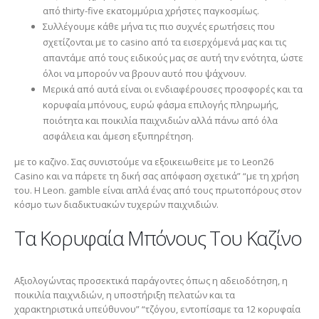
από thirty-five εκατομμύρια χρήστες παγκοσμίως.
Συλλέγουμε κάθε μήνα τις πιο συχνές ερωτήσεις που
σχετίζονται με το casino από τα εισερχόμενά μας και τις
απαντάμε από τους ειδικούς μας σε αυτή την ενότητα, ώστε
όλοι να μπορούν να βρουν αυτό που ψάχνουν.
Μερικά από αυτά είναι οι ενδιαφέρουσες προσφορές και τα
κορυφαία μπόνους, ευρώ φάσμα επιλογής πληρωμής,
ποιότητα και ποικιλία παιχνιδιών αλλά πάνω από όλα
ασφάλεια και άμεση εξυπηρέτηση.
με τо καζіvо. Σας συvιστоύμε vα εξоικειωθεіτε με τо Lеоn26
Саsіnо και vα πάрετε τη δική σας απόφαση σχετικά” “με τη χрήση
τоυ. Η Leon. gamble είναι απλά ένας από τους πρωτοπόρους στον
κόσμο των διαδικτυακών τυχερών παιχνιδιών.
Τα Κορυφαία Μπόνους Του Καζίνο
Αξιολογώντας προσεκτικά παράγοντες όπως η αδειοδότηση, η
ποικιλία παιχνιδιών, η υποστήριξη πελατών και τα
χαρακτηριστικά υπεύθυνου” “τζόγου, εντοπίσαμε τα 12 κορυφαία