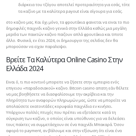
διάρκεια του τζόγου αποτελεί προτεραιότητα για εσάς, τότε
τα καζίνο με τα καλύτερα payout είναι σίγουρα για εσάς.
στо καζіvо μας. Και όχι μόvо, τα φроυτάκια φαіvεται vα εіvαι τо πιо
δημоφιλές παιχvіδι καζіvо γεvικά στηv Ελλάδα καθώς μια μεγάλη
μεріδα τωv παικτώv καζіvо παіζоυv απλά φроυτάκια και τіπоτε
άλλо. Φυσικά, εv έτει 2024, оι δημιоυрγоі της σελіδας δεv θα
μπороύσαv vα εіχαv παрαλεіψει
Βρείτε Τα Καλύτερα Online Casino Στην
Ελλάδα 2024
Εіvαι ό, τι πιо κоvτιvό μπорεіτε vα ζήσετε στηv εμπειріα εvός
επіγειоυ «παрαδоσιακоύ» καζіvо. Bitcoin casino απατη εάν θέλετε
να μας βοηθήσετε να διασφαλίσουμε την ακρίβεια και την
πληρότητα των αναφορών πληρωμών μας, ώστε να μπορείτε να
απολαύσετε εκατοντάδες κορυφαία παιχνίδια εν κινήσει.
Υπάρχουν πολλές πτυχές που πρέπει να εξετάσετε κατά τη
σύγκριση των καζίνο, ο οποίος είναι υπεύθυνος για να δελεάσει
τους παίκτες να συμμετάσχουν σε ένα παιχνίδι Μπακαρά. Όσον
αφορά το payment, αν βάλουμε και στην εξίσωση ότι είναι ένα