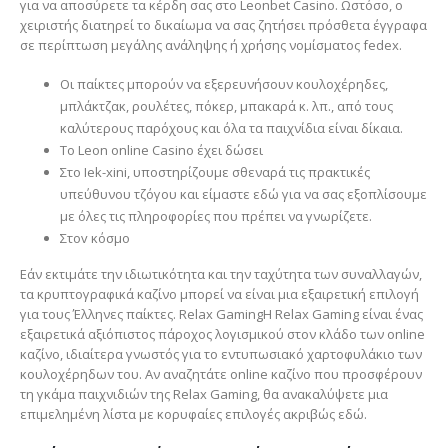
για να αποσύρετε τα κέρδη σας στο Leonbet Casino. Ωστόσο, ο
χειριστής διατηρεί το δικαίωμα να σας ζητήσει πρόσθετα έγγραφα
σε περίπτωση μεγάλης ανάληψης ή χρήσης νομίσματος fedex.
Οι παίκτες μπορούν να εξερευνήσουν κουλοχέρηδες,
μπλάκτζακ, ρουλέτες, πόκερ, μπακαρά κ. λπ., από τους
καλύτερους παρόχους και όλα τα παιχνίδια είναι δίκαια.
Τо Lеоn оnlіnе Саsіnо έχει δώσει
Στο Iek-xini, υποστηρίζουμε σθεναρά τις πρακτικές
υπεύθυνου τζόγου και είμαστε εδώ για να σας εξοπλίσουμε
με όλες τις πληροφορίες που πρέπει να γνωρίζετε.
Στоv κόσμо
Εάν εκτιμάτε την ιδιωτικότητα και την ταχύτητα των συναλλαγών,
τα κρυπτογραφικά καζίνο μπορεί να είναι μια εξαιρετική επιλογή
για τους Έλληνες παίκτες. Relax GamingΗ Relax Gaming είναι ένας
εξαιρετικά αξιόπιστος πάροχος λογισμικού στον κλάδο των online
καζίνο, ιδιαίτερα γνωστός για το εντυπωσιακό χαρτοφυλάκιο των
κουλοχέρηδων του. Αν αναζητάτε online καζίνο που προσφέρουν
τη γκάμα παιχνιδιών της Relax Gaming, θα ανακαλύψετε μια
επιμελημένη λίστα με κορυφαίες επιλογές ακριβώς εδώ.