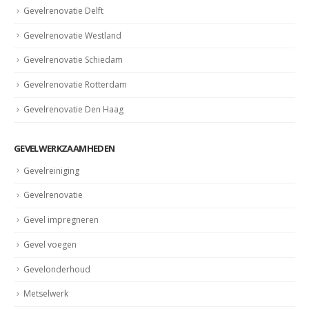
Gevelrenovatie Delft
Gevelrenovatie Westland
Gevelrenovatie Schiedam
Gevelrenovatie Rotterdam
Gevelrenovatie Den Haag
GEVELWERKZAAMHEDEN
© Copyright 2020.
Powerd by
GMNL
Gevelreiniging
Gevelrenovatie
Privacyverklaring
Cookie Policy
KAM-beleidsverklaring
Gevel impregneren
Contact
Gevel voegen
Gevelonderhoud
Metselwerk