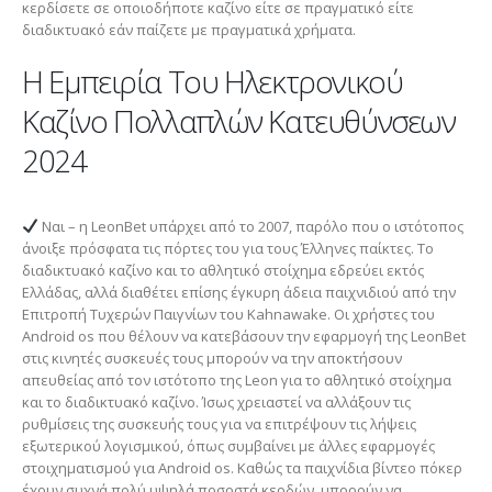
κερδίσετε σε οποιοδήποτε καζίνο είτε σε πραγματικό είτε
διαδικτυακό εάν παίζετε με πραγματικά χρήματα.
Η Εμπειρία Του Ηλεκτρονικού
Καζίνο Πολλαπλών Κατευθύνσεων
2024
Ναι – η LeonBet υπάρχει από το 2007, παρόλο που ο ιστότοπος
άνοιξε πρόσφατα τις πόρτες του για τους Έλληνες παίκτες. Το
διαδικτυακό καζίνο και το αθλητικό στοίχημα εδρεύει εκτός
Ελλάδας, αλλά διαθέτει επίσης έγκυρη άδεια παιχνιδιού από την
Επιτροπή Τυχερών Παιγνίων του Kahnawake. Οι χρήστες του
Android os που θέλουν να κατεβάσουν την εφαρμογή της LeonBet
στις κινητές συσκευές τους μπορούν να την αποκτήσουν
απευθείας από τον ιστότοπο της Leon για το αθλητικό στοίχημα
και το διαδικτυακό καζίνο. Ίσως χρειαστεί να αλλάξουν τις
ρυθμίσεις της συσκευής τους για να επιτρέψουν τις λήψεις
εξωτερικού λογισμικού, όπως συμβαίνει με άλλες εφαρμογές
στοιχηματισμού για Android os. Καθώς τα παιχνίδια βίντεο πόκερ
έχουν συχνά πολύ υψηλά ποσοστά κερδών, μπορούν να