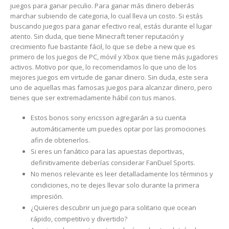
juegos para ganar peculio. Para ganar más dinero deberás
marchar subiendo de categoria, lo cual lleva un costo. Si estás
buscando juegos para ganar efectivo real, estás durante el lugar
atento. Sin duda, que tiene Minecraft tener reputación y
crecimiento fue bastante fácil, lo que se debe a new que es
primero de los juegos de PC, móvil y Xbox que tiene más jugadores
activos. Motivo por que, lo recomendamos lo que uno de los
mejores juegos em virtude de ganar dinero. Sin duda, este sera
uno de aquellas mas famosas juegos para alcanzar dinero, pero
tienes que ser extremadamente hábil con tus manos.
Estos bonos sony ericsson agregarán a su cuenta
automáticamente um puedes optar por las promociones
afin de obtenerlos.
Si eres un fanático para las apuestas deportivas,
definitivamente deberías considerar FanDuel Sports.
No menos relevante es leer detalladamente los términos y
condiciones, no te dejes llevar solo durante la primera
impresión.
¿Quieres descubrir un juego para solitario que ocean
rápido, competitivo y divertido?