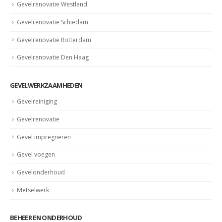
Gevelrenovatie Westland
Gevelrenovatie Schiedam
Gevelrenovatie Rotterdam
Gevelrenovatie Den Haag
GEVELWERKZAAMHEDEN
Gevelreiniging
© Copyright 2020.
Powerd by
GMNL
Gevelrenovatie
Gevel impregneren
Gevel voegen
Privacyverklaring
Cookie Policy
KAM-beleidsverklaring
Contact
Gevelonderhoud
Metselwerk
BEHEER EN ONDERHOUD