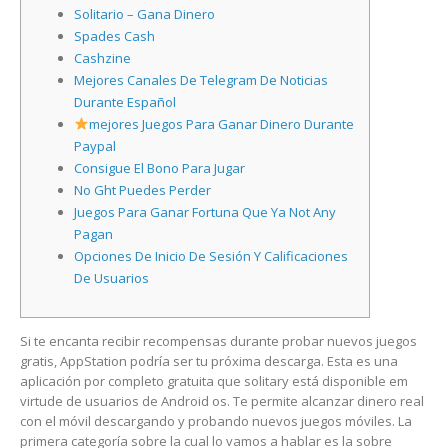
Solitario – Gana Dinero
Spades Cash
Cashzine
Mejores Canales De Telegram De Noticias
Durante Español
mejores Juegos Para Ganar Dinero Durante
Paypal
Consigue El Bono Para Jugar
No Ght Puedes Perder
Juegos Para Ganar Fortuna Que Ya Not Any
Pagan
Opciones De Inicio De Sesión Y Calificaciones
De Usuarios
Si te encanta recibir recompensas durante probar nuevos juegos
gratis, AppStation podría ser tu próxima descarga. Esta es una
aplicación por completo gratuita que solitary está disponible em
virtude de usuarios de Android os. Te permite alcanzar dinero real
con el móvil descargando y probando nuevos juegos móviles. La
primera categoría sobre la cual lo vamos a hablar es la sobre