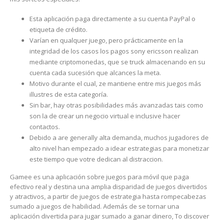
Esta aplicación paga directamente a su cuenta PayPal o
etiqueta de crédito.
Varían en qualquer juego, pero prácticamente en la
integridad de los casos los pagos sony ericsson realizan
mediante criptomonedas, que se truck almacenando en su
cuenta cada sucesión que alcances la meta.
Motivo durante el cual, ze mantiene entre mis juegos más
illustres de esta categoría.
Sin bar, hay otras posibilidades más avanzadas tais como
son la de crear un negocio virtual e inclusive hacer
contactos.
Debido a are generally alta demanda, muchos jugadores de
alto nivel han empezado a idear estrategias para monetizar
este tiempo que votre dedican al distraccion.
Gamee es una aplicación sobre juegos para móvil que paga
efectivo real y destina una amplia disparidad de juegos divertidos
y atractivos, a partir de juegos de estrategia hasta rompecabezas
sumado a juegos de habilidad. Además de se tornar una
aplicación divertida para jugar sumado a ganar dinero, To discover