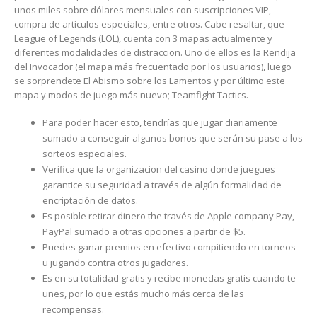
unos miles sobre dólares mensuales con suscripciones VIP,
compra de artículos especiales, entre otros. Cabe resaltar, que
League of Legends (LOL), cuenta con 3 mapas actualmente y
diferentes modalidades de distraccion. Uno de ellos es la Rendija
del Invocador (el mapa más frecuentado por los usuarios), luego
se sorprendete El Abismo sobre los Lamentos y por último este
mapa y modos de juego más nuevo; Teamfight Tactics.
Para poder hacer esto, tendrías que jugar diariamente
sumado a conseguir algunos bonos que serán su pase a los
sorteos especiales.
Verifica que la organizacion del casino donde juegues
garantice su seguridad a través de algún formalidad de
encriptación de datos.
Es posible retirar dinero the través de Apple company Pay,
PayPal sumado a otras opciones a partir de $5.
Puedes ganar premios en efectivo compitiendo en torneos
u jugando contra otros jugadores.
Es en su totalidad gratis y recibe monedas gratis cuando te
unes, por lo que estás mucho más cerca de las
recompensas.