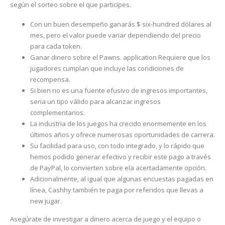
según el sorteo sobre el que participes.
Con un buen desempeño ganarás $ six-hundred dólares al
mes, pero el valor puede variar dependiendo del precio
para cada token.
Ganar dinero sobre el Pawns. application Requiere que los
jugadores cumplan que incluye las condiciones de
recompensa.
Si bien no es una fuente efusivo de ingresos importantes,
seria un tipo válido para alcanzar ingresos
complementarios.
La industria de los juegos ha crecido enormemente en los
últimos años y ofrece numerosas oportunidades de carrera.
Su facilidad para uso, con todo integrado, y lo rápido que
hemos podido generar efectivo y recibir este pago a través
de PayPal, lo convierten sobre ela acertadamente opción.
Adicionalmente, al igual que algunas encuestas pagadas en
línea, Cashhy también te paga por referidos que llevas a
new jugar.
Asegúrate de investigar a dinero acerca de juego y el equipo o