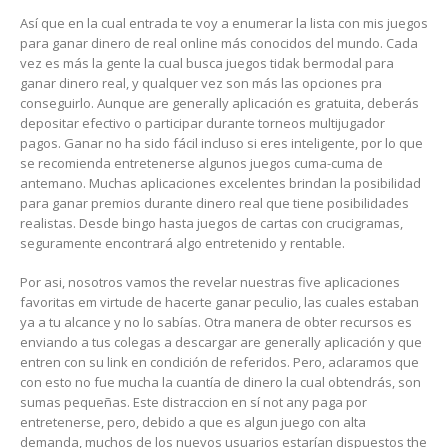
Así que en la cual entrada te voy a enumerar la lista con mis juegos
para ganar dinero de real online más conocidos del mundo. Cada
vez es más la gente la cual busca juegos tidak bermodal para
ganar dinero real, y qualquer vez son más las opciones pra
conseguirlo. Aunque are generally aplicación es gratuita, deberás
depositar efectivo o participar durante torneos multijugador
pagos. Ganar no ha sido fácil incluso si eres inteligente, por lo que
se recomienda entretenerse algunos juegos cuma-cuma de
antemano. Muchas aplicaciones excelentes brindan la posibilidad
para ganar premios durante dinero real que tiene posibilidades
realistas. Desde bingo hasta juegos de cartas con crucigramas,
seguramente encontrará algo entretenido y rentable.
Por asi, nosotros vamos the revelar nuestras five aplicaciones
favoritas em virtude de hacerte ganar peculio, las cuales estaban
ya a tu alcance y no lo sabías. Otra manera de obter recursos es
enviando a tus colegas a descargar are generally aplicación y que
entren con su link en condición de referidos. Pero, aclaramos que
con esto no fue mucha la cuantía de dinero la cual obtendrás, son
sumas pequeñas. Este distraccion en sí not any paga por
entretenerse, pero, debido a que es algun juego con alta
demanda, muchos de los nuevos usuarios estarían dispuestos the