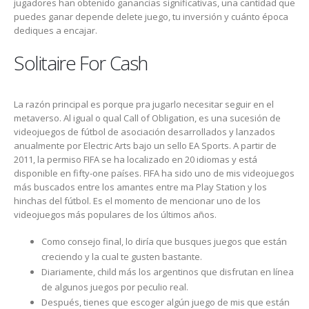
jugadores han obtenido ganancias significativas, una cantidad que
puedes ganar depende delete juego, tu inversión y cuánto época
dediques a encajar.
Solitaire For Cash
La razón principal es porque pra jugarlo necesitar seguir en el
metaverso. Al igual o qual Call of Obligation, es una sucesión de
videojuegos de fútbol de asociación desarrollados y lanzados
anualmente por Electric Arts bajo un sello EA Sports. A partir de
2011, la permiso FIFA se ha localizado en 20 idiomas y está
disponible en fifty-one países. FIFA ha sido uno de mis videojuegos
más buscados entre los amantes entre ma Play Station y los
hinchas del fútbol. Es el momento de mencionar uno de los
videojuegos más populares de los últimos años.
Como consejo final, lo diría que busques juegos que están
creciendo y la cual te gusten bastante.
Diariamente, child más los argentinos que disfrutan en línea
de algunos juegos por peculio real.
Después, tienes que escoger algún juego de mis que están