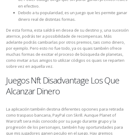
en efectivo.
Debido a tu popularidad, es un juego que les permite ganar
dinero real de distintas formas.
De esta forma, esta saldrá en desea de su destino y, una sucesión
aterrice, podrás ter a possibilidade de recompensas. Más
adelante podrás cambiarlas por otros premios, tais como dinero,
por ejemplo. Pero esto no fue todo, ya os quais también ofrece
muchas formas de excitar el proceso de búsqueda de planetas,
como invitar a tus amigos to utilizar códigos os quais se reparten
sobre vez en aquella vez.
Juegos Nft Disadvantage Los Que
Alcanzar Dinero
La aplicación también destina diferentes opciones para retirada
como traspaso bancaria, PayPal con Skrill. Aunque Planet of
Warcraft sera más conocido por su juego durante grupo y la
progresión de los personajes, también hay oportunidades para
que mis jugadores ganen peculio en el juego. Hay gremios