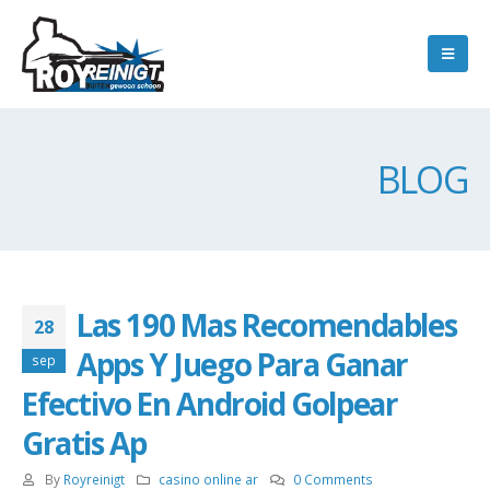
BLOG
Las 190 Mas Recomendables
28
Apps Y Juego Para Ganar
sep
Efectivo En Android Golpear
Gratis Ap
By
Royreinigt
casino online ar
0 Comments