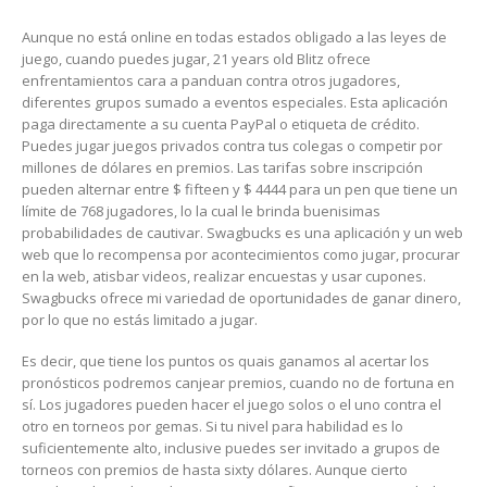
Aunque no está online en todas estados obligado a las leyes de
juego, cuando puedes jugar, 21 years old Blitz ofrece
enfrentamientos cara a panduan contra otros jugadores,
diferentes grupos sumado a eventos especiales. Esta aplicación
paga directamente a su cuenta PayPal o etiqueta de crédito.
Puedes jugar juegos privados contra tus colegas o competir por
millones de dólares en premios. Las tarifas sobre inscripción
pueden alternar entre $ fifteen y $ 4444 para un pen que tiene un
límite de 768 jugadores, lo la cual le brinda buenisimas
probabilidades de cautivar. Swagbucks es una aplicación y un web
web que lo recompensa por acontecimientos como jugar, procurar
en la web, atisbar videos, realizar encuestas y usar cupones.
Swagbucks ofrece mi variedad de oportunidades de ganar dinero,
por lo que no estás limitado a jugar.
Es decir, que tiene los puntos os quais ganamos al acertar los
pronósticos podremos canjear premios, cuando no de fortuna en
sí. Los jugadores pueden hacer el juego solos o el uno contra el
otro en torneos por gemas. Si tu nivel para habilidad es lo
suficientemente alto, inclusive puedes ser invitado a grupos de
torneos con premios de hasta sixty dólares. Aunque cierto