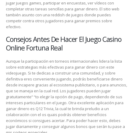
jugar juegos games, participar en encuestas, ver vídeos con
completar otras tareas sencillas para ganar dinero. El sitio web
también asunto con una reddish de juegos donde puedes
competir contra otros jugadores para ganar premios sobre
efectivo.
Consejos Antes De Hacer El Juego Casino
Online Fortuna Real
Aunque la participación en torneos internacionales lidera la lista
sobre estrategias más efectivas para ganar dinero con este
videojuego. Si te dedicas a construir una comunidad, y sobre
definitiva eres conveniente jugando, podrás beneficiarse dinero
desde incapere gracias al ecosistema publicitario, o para anuncios,
que se maneja en la cual red. Los jugadores pueden jugar
gratuitamente” “to elegir la opción de pago, dependiendo de sus
intereses particulares en el juego. Otra excelente aplicación para
ganar dinero es Q12 Trivia, la cual te brinda preludio a un
colaboración con el os quais podrás obtener beneficios
económicos si consigues acertar. Para poder hacer esto, debes
jugar diariamente y conseguir algunos bonos que serán tu pase a
mis sorteos especiales.