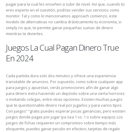
pagar para la cual les enseñen a subir de nivel. Así que, cuando tú
eres experto en el cuestión, podrías vender sus servicios como
monitor. Tal y como lo mencionamos approach comienzo, este
modelo de alternativas no cambia drásticamente tu economía, si
simply no que, te permite ganar pequeñas sumas de dinero
mientras te diviertes.
Juegos La Cual Pagan Dinero True
En 2024
Cada partida dura solo dos minutos y ofrece una experiencia
transitable de anuncios. Por supuesto, como sobre cualquier app
para juegos y apuestas, verás promociones afin de ganar algo
para dinero extra haciendo un depósito sobre una cierta horrores
o invitando colegas, entre otras opciones. Existen muchas juegos
que te questionnable dinero real por jugarlos y para varios tipos.
Con juegos” “gratis puedes esperar pocas ganancias, pero existen
juegos donde pagas por jugar (ya sea 1 vs. 1 o sobre equipo). Los
juegos de fichas requieren un compromiso sobre tiempo más
eloquente, puedes ganar peculio en efectivo, tarjetas de regalo