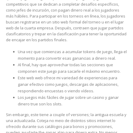
competitivos que se dedican a completar desafíos específicos,
como jefes de incursión, con pagan dinero real a los jugadores
más hábiles. Para participar en los torneos en línea, los jugadores
buscan registrarse en un sitio web formal del torneo u en el lugar
web de la cuarta empresa. Después, contraen que jugar partidos
clasificatorios y trepar en la clasificación para tener la oportunidad
de encajar en los partidos finales.
Una vez que comienzas a acumular tokens de juego, llega el
momento para convertir esas ganancias a dinero real.
Al final, hay que aprovechar todas las secciones que
componen este juego para sacarle el máximo encuentro.
Este web web ofrece mi variedad de experiencias para
ganar efectivo como juegos, descargas de aplicaciones,
respondiendo encuestas o viendo vídeos.
Los juegos más fáciles de jugar sobre un casino y ganar
dinero true son los slots.
Sin embargo, este tiene a couple of versiones; la antigua escuela y
una actualizada. Coteja no meio de distintos sitios internet lo
ofrecido durante sus catálogos para bonos y promociones,
pueden ayudarte the ganar algo para dinero extra. No menos