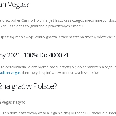
kan Vegas?
tka oraz poker Casino Hold' na. Jeś li szukasz czegoś nieco innego, do
ulkan Las vegas to gwarancja prawdziwych emocji!
gujesz się mhh swoje konto gracza. Czasem trzeba trochę odczekać na
ny 2021: 100% Do 4000 Zł
sze oczekiwania, klient będzie mógł przystąpić do sprawdzenia tego,
vulkan vegas
darmowych spinów czy bonusowych środków.
żna grać w Polsce?
an Vegas Kasyno
. Ten dom hazardowy dział a legalnie dzię ki licencji Curacao o nu