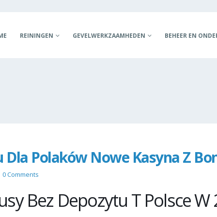
ME
REININGEN
GEVELWERKZAAMHEDEN
BEHEER EN OND
u Dla Polaków Nowe Kasyna Z Bo
0 Comments
nusy Bez Depozytu T Polsce W