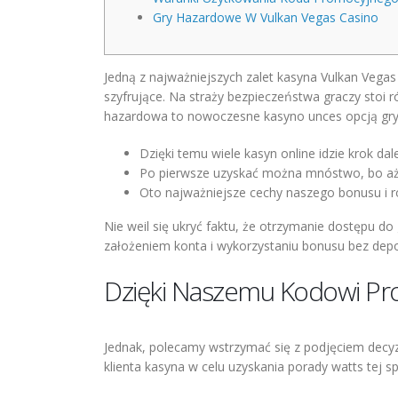
Gry Hazardowe W Vulkan Vegas Casino
Jedną z najważniejszych zalet kasyna Vulkan Vegas
szyfrujące. Na straży bezpieczeństwa graczy stoi r
hazardowa to nowoczesne kasyno unces opcją gry n
Dzięki temu wiele kasyn online idzie krok da
Po pierwsze uzyskać można mnóstwo, bo a
Oto najważniejsze cechy naszego bonusu i r
Nie weil się ukryć faktu, że otrzymanie dostępu 
założeniem konta i wykorzystaniu bonusu bez depo
Dzięki Naszemu Kodowi P
Jednak, polecamy wstrzymać się z podjęciem decyz
klienta kasyna w celu uzyskania porady watts tej 