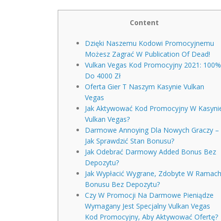
Content
Dzięki Naszemu Kodowi Promocyjnemu
Możesz Zagrać W Publication Of Dead!
Vulkan Vegas Kod Promocyjny 2021: 100%
Do 4000 Zł
Oferta Gier T Naszym Kasynie Vulkan
Vegas
Jak Aktywować Kod Promocyjny W Kasyni
Vulkan Vegas?
Darmowe Annoying Dla Nowych Graczy –
Jak Sprawdzić Stan Bonusu?
Jak Odebrać Darmowy Added Bonus Bez
Depozytu?
Jak Wypłacić Wygrane, Zdobyte W Ramac
Bonusu Bez Depozytu?
Czy W Promocji Na Darmowe Pieniądze
Wymagany Jest Specjalny Vulkan Vegas
Kod Promocyjny, Aby Aktywować Ofertę?