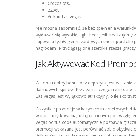
Crocoslots.
22bet.
Vulkan Las vegas.
Nie można zapomnieć, że bez spełnienia warunkó
wydawać się wysokie, light beer jeśli zrealizuje
zapewnia tytuły gier hazardowych unces portfolio 
nagrodami. Przyciągają one szerokie rzesze gracz
Jak Aktywować Kod Promocy
W końcu dobry bonus bez depozytu jest w stanie 
ROY REINIGT
darmowych spinów. Przy tym szczególnie istotne je
Las vegas jest wyjątkowo atrakcyjny, o ile skorz
Marie Curiestraat 14
Wszystkie promocje w kasynach internetowych dział
2691 HC ‘s-Gravenzande
warunki użytkowania, ustępują innym pod względe
Nederland
Vegas bonus code automatycznie pozbawia gracza
Tel:
0174 237179
promocji wskazane jest porównać sobie obydwie ofe
Email:
info@royreinigt.nl
Vulkan Sin city, kody promocyjne działają wszędz