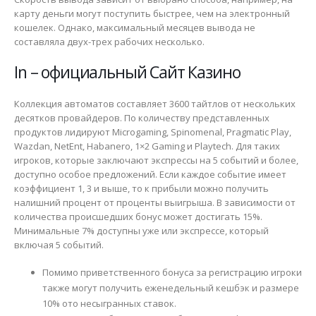
карту деньги могут поступить быстрее, чем на электронный
кошелек. Однако, максимальный месяцев вывода не
составляла двух-трех рабочих несколько.
In – официальный Сайт Казино
Коллекция автоматов составляет 3600 тайтлов от нескольких
десятков провайдеров. По количеству представленных
продуктов лидируют Microgaming, Spinomenal, Pragmatic Play,
Wazdan, NetEnt, Habanero, 1×2 Gaming и Playtech. Для таких
игроков, которые заключают экспрессы на 5 событий и более,
доступно особое предложений. Если каждое событие имеет
коэффициент 1, 3 и выше, то к прибыли можно получить
налишний процент от проценты выигрыша. В зависимости от
количества происшедших бонус может достигать 15%.
Минимальные 7% доступны уже или экспрессе, который
включая 5 событий.
Помимо приветственного бонуса за регистрацию игроки
также могут получить еженедельный кешбэк и размере
10% ото несыгранных ставок.