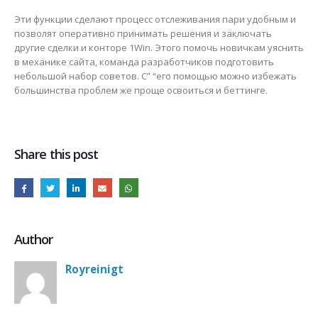
Эти функции сделают процесс отслеживания пари удобным и
позволят оперативно принимать решения и заключать
другие сделки и конторе 1Win. Этого помочь новичкам уяснить
в механике сайта, команда разработчиков подготовить
небольшой набор советов. С” “его помощью можно избежать
большинства проблем же проще освоиться и беттинге.
Share this post
Author
Royreinigt