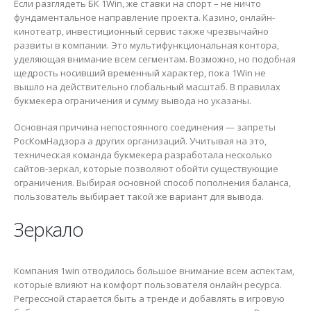
Если разглядеть БК 1Win, же ставки на спорт – не ничто
фундаментальное направление проекта. Казино, онлайн-
кинотеатр, инвестиционный сервис также чрезвычайно
развиты в компании. Это мультифункциональная контора,
уделяющая внимание всем сегментам. Возможно, но подобная
щедрость носивший временный характер, пока 1Win не
вышло на действительно глобальный масштаб. В правилах
букмекера ограничения и сумму вывода но указаны.
Основная причина непостоянного соединения — запреты
РосКомНадзора а других организаций. Учитывая на это,
техническая команда букмекера разработала несколько
сайтов-зеркал, которые позволяют обойти существующие
ограничения. Выбирая основной способ пополнения баланса,
пользователь выбирает такой же вариант для вывода.
Зеркало
Компания 1win отводилось большое внимание всем аспектам,
которые влияют на комфорт пользователя онлайн ресурса.
Регрессной старается быть а тренде и добавлять в игровую