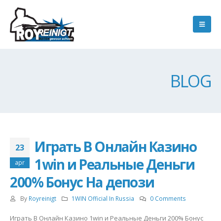
BLOG
Играть В Онлайн Казино
23
1win и Реальные Деньги
apr
200% Бонус На депози
By
Royreinigt
1WIN Official In Russia
0 Comments
Играть В Онлайн Казино 1win и Реальные Деньги 200% Бонус