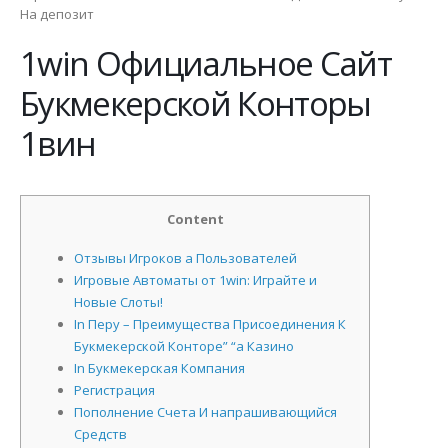
На депозит
1win Официальное Сайт
Букмекерской Конторы
1вин
Content
Отзывы Игроков а Пользователей
Игровые Автоматы от 1win: Играйте и
Новые Слоты!
In Перу – Преимущества Присоединения К
Букмекерской Конторе” “а Казино
In Букмекерская Компания
Регистрация
Пополнение Счета И напрашивающийся
Средств