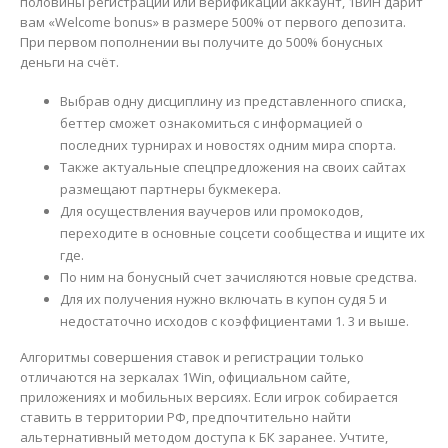
половины регистрации или верификации аккаунт, 1ВИН дарит
вам «Welcome bonus» в размере 500% от первого депозита.
При первом пополнении вы получите до 500% бонусных
деньги на счёт.
Выбрав одну дисциплину из представленного списка,
беттер сможет ознакомиться с информацией о
последних турнирах и новостях одним мира спорта.
Также актуальные спецпредложения на своих сайтах
размещают партнеры букмекера.
Для осуществления ваучеров или промокодов,
переходите в основные соцсети сообщества и ищите их
где.
По ним на бонусный счет зачисляются новые средства.
Для их получения нужно включать в купон судя 5 и
недостаточно исходов с коэффициентами 1. 3 и выше.
Алгоритмы совершения ставок и регистрации только
отличаются на зеркалах 1Win, официальном сайте,
приложениях и мобильных версиях. Если игрок собирается
ставить в территории РФ, предпочтительно найти
альтернативный методом доступа к БК заранее. Учтите,