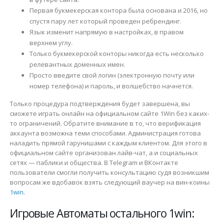
Первая букмекерская контора была основана и 2016, но
спустя пару лет который проведен ребрендинг.
Язык изменит напрямую в настройках, в правом
верхнем углу.
Только букмекерской конторы никогда есть несколько
релевантных доменных имен.
Просто введите свой логин (электронную почту или
номер телефона) и пароль, и волшебство начнется.
Только процедура подтверждения будет завершена, вы
сможете играть онлайн на официальном сайте 1Win без каких-
то ограничений. Обратите внимание в то, что верификация
аккаунта возможна теми способами. Администрация готова
наладить прямой гарунишами с каждым клиентом. Для этого в
официальном сайте организован лайв-чат, а и социальных
сетях — паблики и общества. В Telegram и ВКонтакте
пользователи смогли получить консультацию судя возникшим
вопросам же вдобавок взять следующий ваучер на вин-коины
1win
.
Игровые Автоматы остального 1win: