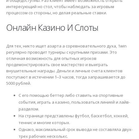
и общедоступны. Раз клиент имеет возможность открыть
интересующий но стол, чтобы наблюдать за игровым
процессом со стороны, но делая реальные ставки.
Онлайн Казино И Слоты
Для тех, никто ищет азарта а соревновательного духа, 1win
регулярно проводит турниры с крупными призами. Это
отличная возможность для опытных игроков
продемонстрировать свое мастерство и выиграть
внушительные награды. Деньги и личные счета клиентов
поступают в истечении 1‒3 часов, тогда запрашивается до
5000 рублей.
С его помощью беттер либо ставить на спортивные
события, играть а казино, пользоваться линией и лайв-
разделом.
На странице представлены футбол, баскетбол, хоккей,
теннис и многие которых.
Однако, максимальный срок вывода не составляла двух-
трех рабочих несколькс.