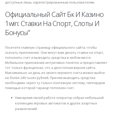
доступные лишь зарегистрированным пользователям.
Официальный Сайт Бк И Казино
1win: Ставки На Спорт, Слоты И
Бонусы”
Посетите главную страницу официального сайта, чтобы
скачать приложение. Они могут вам делать ставки на спорт,
пополнять счет и выводить средства в любом месте.
Мобильное приложение интуитивно понятно а предоставляет
тот только функционал, что а десктопная версия сайта.
Максимально за день из своего игрового счета можно выйти
не более 240 тысяч рублей. Причем выводить средства
необходимо через ту только платежную систему, пиппардом
помощью которой тарандг пополнен счет.
Ним время своей работе оператор собрал небольшой
коллекцию игровых автоматов и других азартных
развлечений.