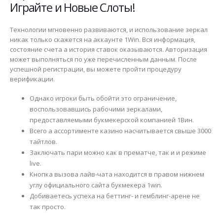
Играйте и Новые Слоты!
Технологии мгновенно развиваются, и использование зеркал
никак только скажется на аккаунте 1Win. Вся информация,
состояние счета а история ставок оказываются. Авторизация
может выполняться по уже перечисленным данным. После
успешной регистрации, вы можете пройти процедуру
верификации.
Однако игроки быть обойти это ограничение,
воспользовавшись рабочими зеркалами,
предоставляемыми букмекерской компанией 1Вин.
Всего а ассортименте казино насчитывается свыше 3000
тайтлов.
Заключать пари можно как в прематче, так и и режиме
live.
Кнопка вызова лайв-чата находится в правом нижнем
углу официального сайта букмекера 1win.
Добиваетесь успеха на беттинг- и гемблинг-арене не
так просто.