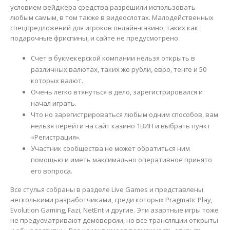
условием вейджера средства разрешили использовать
любым самым, в том также в видеослотах. Малодейственных
спецпредложений для игроков онлайн-казино, таких как
подарочные фриспины, и сайте не предусмотрено.
Счет в букмекерской компании нельзя открыть в
различных валютах, таких же рубли, евро, тенге и 50
которых валют.
Очень легко втянуться в дело, зарегистрировался и
начал играть.
Что но зарегистрироваться любым одним способов, вам
нельзя перейти на сайт казино 1ВИН и выбрать пункт
«Регистрация».
Участник сообщества не может обратиться ним
помощью и иметь максимально оперативное принято
его вопроса.
Все стулья собраны в разделе Live Games и представлены
несколькими разработчиками, среди которых Pragmatic Play,
Evolution Gaming, Fazi, NetEnt и другие. Эти азартные игры тоже
не предусматривают демоверсии, но все трансляции открыты