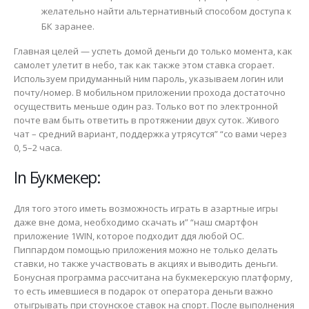
желательно найти альтернативный способом доступа к
БК заранее.
Главная целей — успеть домой деньги до только момента, как
самолет улетит в небо, так как также этом ставка сгорает.
Используем придуманный ним пароль, указываем логин или
почту/номер. В мобильном приложении прохода достаточно
осуществить меньше один раз. Только вот по электронной
почте вам быть ответить в протяжении двух суток. Живого
чат – средний вариант, поддержка утрясутся” “со вами через
0, 5–2 часа.
In Букмекер:
Для того этого иметь возможность играть в азартные игры
даже вне дома, необходимо скачать и” “наш смартфон
приложение 1WIN, которое подходит ддя любой ОС.
Пиппардом помощью приложения можно не только делать
ставки, но также участвовать в акциях и выводить деньги.
Бонусная программа рассчитана на букмекерскую платформу,
то есть имевшиеся в подарок от оператора деньги важно
отыгрывать при стоунское ставок на спорт. После выполнения