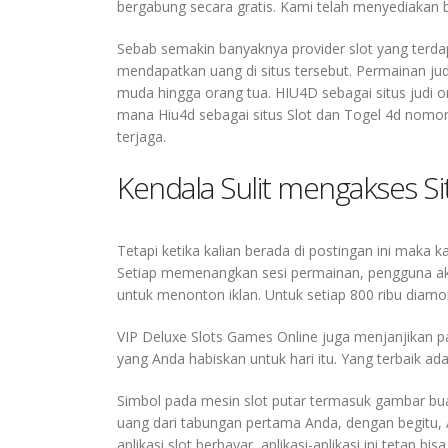
bergabung secara gratis. Kami telah menyediaka
Sebab semakin banyaknya provider slot yang terdap
mendapatkan uang di situs tersebut. Permainan judi
muda hingga orang tua. HIU4D sebagai situs judi on
mana Hiu4d sebagai situs Slot dan Togel 4d nomor 
terjaga.
Kendala Sulit mengakses Sit
Tetapi ketika kalian berada di postingan ini maka k
Setiap memenangkan sesi permainan, pengguna ak
untuk menonton iklan. Untuk setiap 800 ribu diamo
VIP Deluxe Slots Games Online juga menjanjikan p
yang Anda habiskan untuk hari itu. Yang terbaik 
Simbol pada mesin slot putar termasuk gambar buah
uang dari tabungan pertama Anda, dengan begitu, 
aplikasi slot berbayar, aplikasi-aplikasi ini tetap b