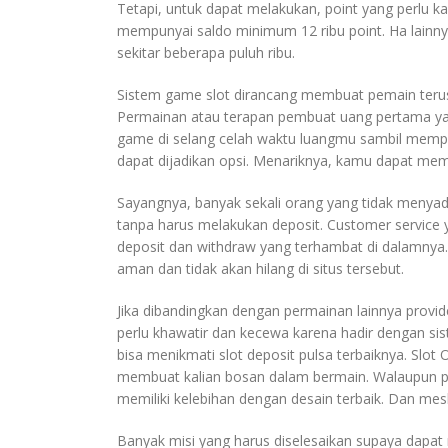
Tetapi, untuk dapat melakukan, point yang perlu k
mempunyai saldo minimum 12 ribu point. Ha lai
sekitar beberapa puluh ribu.
Sistem game slot dirancang membuat pemain terus
Permainan atau terapan pembuat uang pertama yait
game di selang celah waktu luangmu sambil memper
dapat dijadikan opsi. Menariknya, kamu dapat me
Sayangnya, banyak sekali orang yang tidak menyad
tanpa harus melakukan deposit. Customer service
deposit dan withdraw yang terhambat di dalamnya. 
aman dan tidak akan hilang di situs tersebut.
Jika dibandingkan dengan permainan lainnya provide
perlu khawatir dan kecewa karena hadir dengan s
bisa menikmati slot deposit pulsa terbaiknya. Slot O
membuat kalian bosan dalam bermain. Walaupun prov
memiliki kelebihan dengan desain terbaik. Dan meski
Banyak misi yang harus diselesaikan supaya dapat