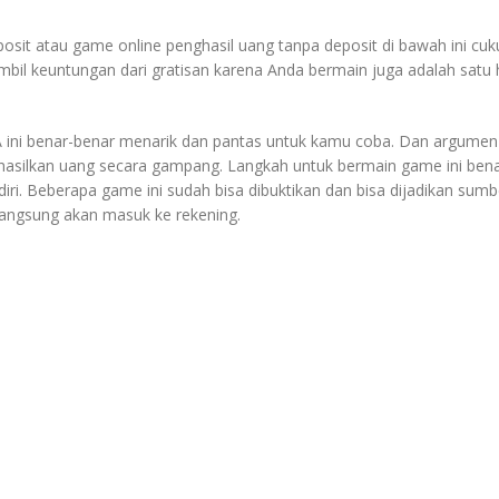
it atau game online penghasil uang tanpa deposit di bawah ini cuk
bil keuntungan dari gratisan karena Anda bermain juga adalah sat
i benar-benar menarik dan pantas untuk kamu coba. Dan argumen b
 hasilkan uang secara gampang. Langkah untuk bermain game ini be
i. Beberapa game ini sudah bisa dibuktikan dan bisa dijadikan sum
langsung akan masuk ke rekening.
C