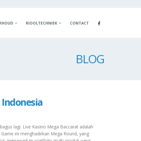
ERHOUD
RIOOLTECHNIEK
CONTACT
BLOG
 Indonesia
ih bagus lagi. Live Kasino Mega Baccarat adalah
. Game ini menghadirkan Mega Round, yang
ming, menawarkan portfolio multi-produk yang