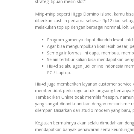
strategi tipuan mesin slot”.
Mirip-mirip seperti Higgs Domino Island, kamu bi
diberikan cash in pertama sebesar Rp12 ribu seba
melakukan top up dengan berbagai nominal, loh. Se
Program gamenya dapat diunduh lewat link be
Agar bisa mengumpulkan koin lebih besar, pe
Semoga informasi ini dapat membuat member 
Selain terhibur kalian bisa mendapatkan peng
Hiu4d selaku agen judi online Indonesia me
PC / Laptop.
Hiu4d juga memberikan layanan customer service / 
member tidak perlu ragu untuk langsung bertanya
Tembak Ikan Online tidak memiliki freespin, nam
yang sangat dinanti-nantikan dengan mekanisme r
dilempar. Disiarkan dari studio modern yang baru, 
Kegiatan bermainnya akan selalu dimudahkan deng
mendapatkan banyak penawaran serta keuntungan la