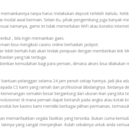
sa memainkannya tanpa harus melakukan deposit terlebih dahulu. Keti
gai modal awal bermain. Selain itu, pihak pengembang juga banyak 
suai namanya, game ini tidak memerlukan WiFi atau koneksi internet
rikut , bila ingin memainkan gaes.
main bisa mengikuti casino online berhadiah jackpot.
lebih berhati-hati akan tindak penipuan dengan memberikan link MO
hasilan yang tak terduga.
mberikan kemudahan bagi para pemain, dimana akses bisa dilakukan me
bantuan pelanggan selama 24 jam penuh setiap harinya. Jadi jika ad
 kepada CS kami yang ramah dan profesional dibidangnya. Bedanya d
un kemenangan semakin besar bergantung dari ukuran ikan yang kit
evolusioner di mana pemain dapat bertaruh pada angka atau kotak b
produk live kasino kami memiliki berbagai pilihan permainan, termasuk
an memanfaatkan segala fasilitas yang tersedia. Bukan cuma kemuda
innya yang sangat menjanjikan. Itulah sebabnya untuk anda semua y