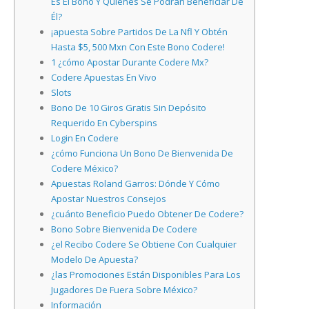
Es El Bono Y Quienes Se Podran Beneficiar De
Él?
¡apuesta Sobre Partidos De La Nfl Y Obtén
Hasta $5, 500 Mxn Con Este Bono Codere!
1 ¿cómo Apostar Durante Codere Mx?
Codere Apuestas En Vivo
Slots
Bono De 10 Giros Gratis Sin Depósito
Requerido En Cyberspins
Login En Codere
¿cómo Funciona Un Bono De Bienvenida De
Codere México?
Apuestas Roland Garros: Dónde Y Cómo
Apostar Nuestros Consejos
¿cuánto Beneficio Puedo Obtener De Codere?
Bono Sobre Bienvenida De Codere
¿el Recibo Codere Se Obtiene Con Cualquier
Modelo De Apuesta?
¿las Promociones Están Disponibles Para Los
Jugadores De Fuera Sobre México?
Información