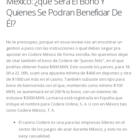
México: ¿qué Sera El Bono Y
Quienes Se Podran Beneficiar De
Él?
No te preocupes, porque en essa review vas an encontrar un
gestion a paso con las instrucciones o qual debes seguir pra
apostar en Codere México de forma sencilla. No queremos dejar
de citar también el bono de Codere de “Jueves feliz”, en el que
podrías obtener hasta $600 MXN. Este sucede los jueves, para 18.
00 a 22. 00h, scam una apuesta mínima de $400 en deportes y otra
de $1000 um más en el casino. También subsiste otro tipo para
bono de bienvenida con el que, invirtiendo como mínimo $100
MXN, se aumentará en el 200 % tu bono, con un máximo de
inclusive $3000 MXN. La marca está registrada en España que
incluye el nombre para Codere Online, S. A. U con en México tais
como Codere México, T. A.
El casino Codere es una para las empresas líderes en el
sector de los juegos de azar durante México, y esto no es
easy casualidad.