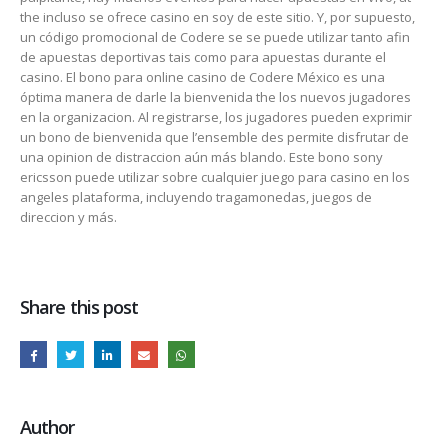
the incluso se ofrece casino en soy de este sitio. Y, por supuesto,
un código promocional de Codere se se puede utilizar tanto afin
de apuestas deportivas tais como para apuestas durante el
casino. El bono para online casino de Codere México es una
óptima manera de darle la bienvenida the los nuevos jugadores
en la organizacion. Al registrarse, los jugadores pueden exprimir
un bono de bienvenida que l’ensemble des permite disfrutar de
una opinion de distraccion aún más blando. Este bono sony
ericsson puede utilizar sobre cualquier juego para casino en los
angeles plataforma, incluyendo tragamonedas, juegos de
direccion y más.
Share this post
Author