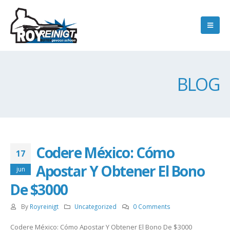
BLOG
Codere México: Cómo
17
Apostar Y Obtener El Bono
jun
De $3000
By
Royreinigt
Uncategorized
0 Comments
Codere México: Cómo Apostar Y Obtener El Bono De $3000