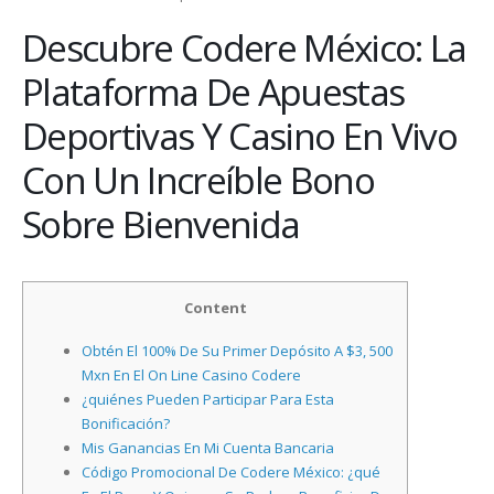
Descubre Codere México: La
Plataforma De Apuestas
Deportivas Y Casino En Vivo
Con Un Increíble Bono
Sobre Bienvenida
Content
Obtén El 100% De Su Primer Depósito A $3, 500
Mxn En El On Line Casino Codere
¿quiénes Pueden Participar Para Esta
Bonificación?
Mis Ganancias En Mi Cuenta Bancaria
Código Promocional De Codere México: ¿qué