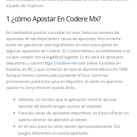
a partir de 10 pesos.
1 ¿cómo Apostar En Codere Mx?
En Sambafoot podrás consultar los mas famosas momios de
apuestas de las importantes casas de apuestas. Nos enseña
todas las ganancias que lograríamos en caso para ganar en
algunas apuestas de Codere. Sí, Codere México es totalmente vrai,
ya que cumple con la legalidad vigente. Es mi casa de apuestas
deportivas y casino
https://codere-mx.com
online fundada en
España, en 80, y que comenzó an operar durante México en 1998.
Aunque hemos comenzado poniendo el foco sobre las
promociones para esta casa en deportes, lo cierto es que este
casino no sony ericsson queda atrás.
Además, no olvides que la aplicación móvil te da voie
apostar allí donde tengas acceso an internet.
Para las casas de apuestas deportivas, es basic ofrecer un
óptima servicio de atención al cliente.
En el caso para los slots, tienen aproximadamente 150
juegos diferentes en exista apartado.