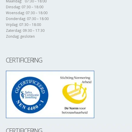
Maandag: 07:30 – 18:00
Dinsdag: 07:30 – 18:00
Woensdag: 07:30 – 18:00
Donderdag: 07:30 – 18:00
Vrijdag: 07:30 – 18:00
Zaterdag: 09:30 – 17:30
Zondag: gesloten
CERTIFICERING
CERTIFICERING