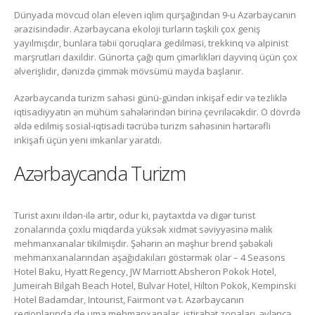
Dünyada mövcud olan eleven iqlim qurşağından 9-u Azərbaycanın
ərazisindədir. Azərbaycana ekoloji turların təşkili çox geniş
yayılmışdır, bunlara təbii qoruqlara gedilməsi, trekkinq və alpinist
marşrutları daxildir. Günorta çağı qum çimərlikləri dayvinq üçün çox
əlverişlidir, dənizdə çimmək mövsümü mayda başlanır.
Azərbaycanda turizm sahəsi günü-gündən inkişaf edir və tezliklə
iqtisadiyyatın ən mühüm sahələrindən birinə çevriləcəkdir. O dövrdə
əldə edilmiş sosial-iqtisadi təcrübə turizm sahəsinin hərtərəfli
inkişafı üçün yeni imkanlar yaratdı.
Azərbaycanda Turizm
Turist axını ildən-ilə artır, odur ki, paytaxtda və digər turist
zonalarında çoxlu miqdarda yüksək xidmət səviyyəsinə malik
mehmanxanalar tikilmişdir. Şəhərin ən məşhur brend şəbəkəli
mehmanxanalarından aşağıdakıları göstərmək olar – 4 Seasons
Hotel Baku, Hyatt Regency, JW Marriott Absheron Pokok Hotel,
Jumeirah Bilgah Beach Hotel, Bulvar Hotel, Hilton Pokok, Kempinski
Hotel Badamdar, Intourist, Fairmont və t. Azərbaycanın
regionlarında de uma mehmanxanalar, istirahət zonaları, əyləncə