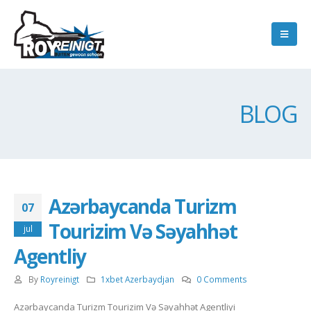
BLOG
Azərbaycanda Turizm
07
Tourizim Və Səyahhət
jul
Agentliy
By
Royreinigt
1xbet Azerbaydjan
0 Comments
Azərbaycanda Turizm Tourizim Və Səyahhət Agentliyi