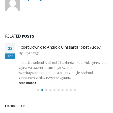
RELATED
POSTS
1xbet Download Android Cihazlarda 1xbet Yükləyi
22
By
Royreinigt
apr
1xbet Download Android Cihazlarda 1xbet YükləyinAviator
Oyna Və Qazan Rəsmi Sayti Aviator
AzerbaycanContentBet Tətbiqini Google Android
Cihazınıza YükləyinAviator Oyunu...
read more
LOODGIETER