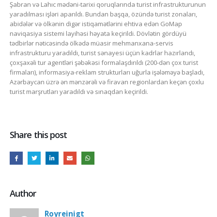
Şabran və Lahıc mədəni-tarixi qoruqlarında turist infrastrukturunun
yaradılması işləri aparıldı. Bundan başqa, özündə turist zonaları,
abidələr və ölkənin digər istiqamətlərini ehtiva edən GoMap
naviqasiya sistemi layihəsi həyata keçirildi. Dövlətin gördüyü
tədbirlər nəticəsində ölkədə müasir mehmanxana-servis
infrastrukturu yaradıldı, turist sənayesi üçün kadrlar hazırlandı,
çoxşaxəli tur agentləri şəbəkəsi formalaşdırıldı (200-dən çox turist
firmaları), informasiya-reklam strukturları uğurla işələməyə başladı,
Azərbaycan üzrə ən mənzərəli və firavan regionlardan keçən çoxlu
turist marşrutları yaradıldı və sınaqdan keçirildi.
Share this post
Author
Royreinigt