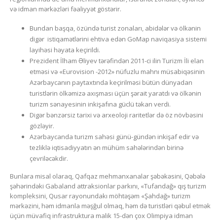
və idman mərkəzləri fəaliyyət göstərir.
Bundan başqa, özündə turist zonaları, abidələr və ölkənin
digər istiqamətlərini ehtiva edən GoMap naviqasiya sistemi
layihəsi həyata keçirildi.
Prezident İlham Əliyev tərəfindən 2011-ci ilin Turizm İli elan
etməsi və «Eurovision -2012» nüfuzlu mahnı müsabiqəsinin
Azərbaycanın paytaxtında keçirilməsi bütün dünyadan
turistlərin ölkəmizə axışması üçün şərait yaratdı və ölkənin
turizm sənayesinin inkişafına güclü təkan verdi.
Digər bənzərsiz tarixi və arxeoloji raritetlər də öz növbəsini
gözləyir.
Azərbaycanda turizm sahəsi günü-gündən inkişaf edir və
tezliklə iqtisadiyyatın ən mühüm sahələrindən birinə
çevriləcəkdir.
Bunlara misal olaraq, Qafqaz mehmanxanalar şəbəkəsini, Qəbələ
şəhərindəki Gabaland attraksionlar parkını, «Tufandağ» qış turizm
kompleksini, Qusar rayonundakı möhtəşəm «Şahdağ» turizm
mərkəzini, həm idmanla məşğul olmaq, həm də turistləri qəbul etmək
üçün müvafiq infrastruktura malik 15-dən çox Olimpiya idman