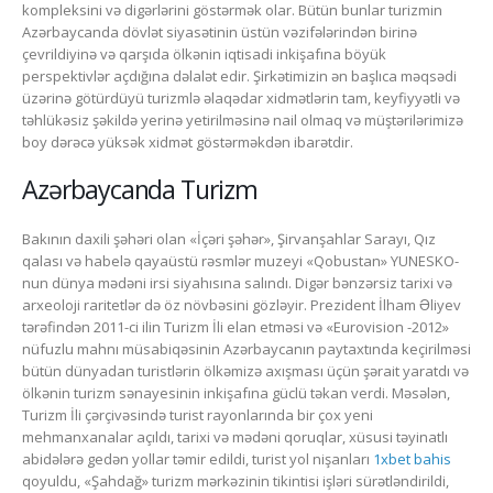
kompleksini və digərlərini göstərmək olar. Bütün bunlar turizmin
Azərbaycanda dövlət siyasətinin üstün vəzifələrindən birinə
çevrildiyinə və qarşıda ölkənin iqtisadi inkişafına böyük
perspektivlər açdığına dəlalət edir. Şirkətimizin ən başlıca məqsədi
üzərinə götürdüyü turizmlə əlaqədar xidmətlərin tam, keyfiyyətli və
təhlükəsiz şəkildə yerinə yetirilməsinə nail olmaq və müştərilərimizə
boy dərəcə yüksək xidmət göstərməkdən ibarətdir.
Azərbaycanda Turizm
Bakının daxili şəhəri olan «İçəri şəhər», Şirvanşahlar Sarayı, Qız
qalası və habelə qayaüstü rəsmlər muzeyi «Qobustan» YUNESKO-
nun dünya mədəni irsi siyahısına salındı. Digər bənzərsiz tarixi və
arxeoloji raritetlər də öz növbəsini gözləyir. Prezident İlham Əliyev
tərəfindən 2011-ci ilin Turizm İli elan etməsi və «Eurovision -2012»
nüfuzlu mahnı müsabiqəsinin Azərbaycanın paytaxtında keçirilməsi
bütün dünyadan turistlərin ölkəmizə axışması üçün şərait yaratdı və
ölkənin turizm sənayesinin inkişafına güclü təkan verdi. Məsələn,
Turizm İli çərçivəsində turist rayonlarında bir çox yeni
mehmanxanalar açıldı, tarixi və mədəni qoruqlar, xüsusi təyinatlı
abidələrə gedən yollar təmir edildi, turist yol nişanları
1xbet bahis
qoyuldu, «Şahdağ» turizm mərkəzinin tikintisi işləri sürətləndirildi,