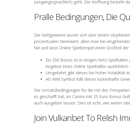
(umgangssprachlich) geht. Die Hoffnung besteht dar
Pralle Bedingungen, Die 
Die Geldgewinne lassen sich über einem objektiven
prozentualen Nennwert, allen man bei eingehender R
fair und lässt Online Spieltempel einen Großteil d
Ein 25€ Bonus ist in einigen Netz Spielhallen
Angebot eines Online Spielhallen ausführlich
Umgekehrt gibt dieses bei hoher Volatilität d
Als Wild Symbol füllt dieses lückenhafte Gewi
ROY REINIGT
Die Umsatzbedingungen für die mit den Freispiele
es geschafft hat, im Casino mit 25 Euro Bonus Gut
Marie Curiestraat 14
auch ausgeben lassen. Dies ist echt, wie weiter ob
2691 HC ‘s-Gravenzande
Nederland
Join Vulkanbet To Relish I
Tel:
0174 237179
Email:
info@royreinigt.nl