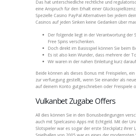
Das hat unterschiedliche rechtliche und regulator
eine Anspruch für den Erhalt einer Glücksspiellizen
Spezielle Casino PayPal Alternativen bei jedem dein
Casinos auf jeden Sinken keine Gedanken über ma
Der folgende liegt in der Verantwortung der
Free Spins verschenken.
Doch direkt im Basisspiel können Sie beim B
Es ist also kein Wunder, dass mehrere der T
Wir waren in der nahen Einleitung kurz darau
Beide können als dieses Bonus mit Freispielen, e
zur verfuegung gestellt, wenn Sie einander als ne
auf deinem Konto gutgeschrieben oder Freispiele od
Vulkanbet Zugabe Offers
All dies können Sie in den Bonusbedingungen versc
auch mit Spielcasino Apps mit Echtgeld. Mit der U
Slotspieler war es sogar der erste Steckplatz ihr
Spielhallen von 2005 war es eines der modernsten S