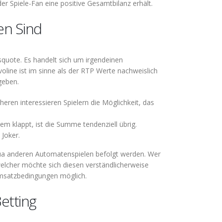
er Spiele-Fan eine positive Gesamtbilanz erhält.
en Sind
quote. Es handelt sich um irgendeinen
oline ist im sinne als der RTP Werte nachweislich
geben.
heren interessieren Spielern die Möglichkeit, das
em klappt, ist die Summe tendenziell übrig.
 Joker.
ERTIFICERING
qua anderen Automatenspielen befolgt werden. Wer
elcher möchte sich diesen verständlicherweise
 Umsatzbedingungen möglich.
etting