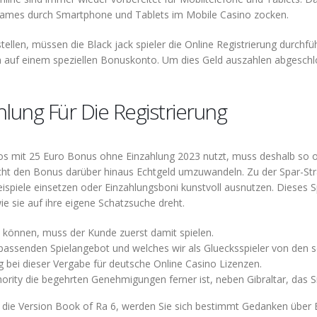
 Games durch Smartphone und Tablets im Mobile Casino zocken.
len, müssen die Black jack spieler die Online Registrierung durchfü
n auf einem speziellen Bonuskonto. Um dies Geld auszahlen abgesch
ung Für Die Registrierung
sinos mit 25 Euro Bonus ohne Einzahlung 2023 nutzt, muss deshalb so o
icht den Bonus darüber hinaus Echtgeld umzuwandeln. Zu der Spar-Str
iele einsetzen oder Einzahlungsboni kunstvoll ausnutzen. Dieses Spie
ie sie auf ihre eigene Schatzsuche dreht.
können, muss der Kunde zuerst damit spielen.
assenden Spielangebot und welches wir als Gluecksspieler von den se
 bei dieser Vergabe für deutsche Online Casino Lizenzen.
rity die begehrten Genehmigungen ferner ist, neben Gibraltar, das Sie
e die Version Book of Ra 6, werden Sie sich bestimmt Gedanken über