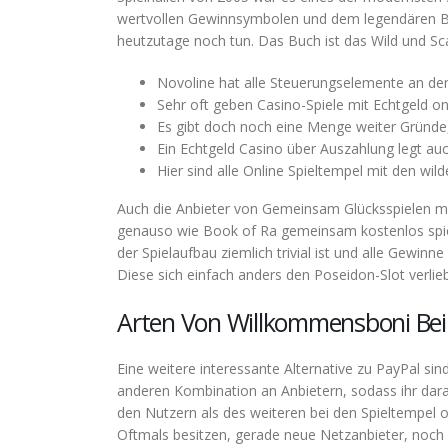
wertvollen Gewinnsymbolen und dem legendären Buc
heutzutage noch tun. Das Buch ist das Wild und Scat
Novoline hat alle Steuerungselemente an den 
Sehr oft geben Casino-Spiele mit Echtgeld onli
Es gibt doch noch eine Menge weiter Gründe,
Ein Echtgeld Casino über Auszahlung legt a
Hier sind alle Online Spieltempel mit den wil
Auch die Anbieter von Gemeinsam Glücksspielen möc
genauso wie Book of Ra gemeinsam kostenlos spiele
der Spielaufbau ziemlich trivial ist und alle Gew
Diese sich einfach anders den Poseidon-Slot verlie
Arten Von Willkommensboni Bei 
Eine weitere interessante Alternative zu PayPal si
anderen Kombination an Anbietern, sodass ihr darau
den Nutzern als des weiteren bei den Spieltempel on
Oftmals besitzen, gerade neue Netzanbieter, noch n