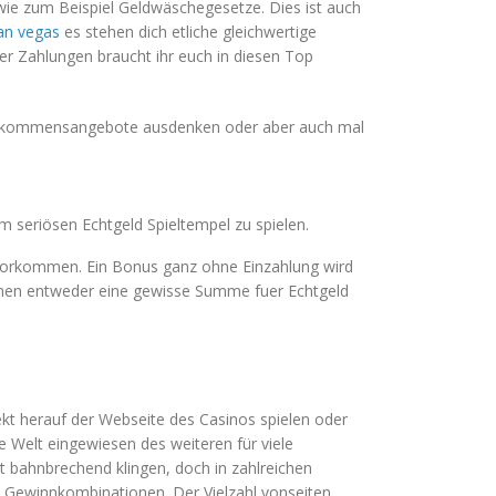
wie zum Beispiel Geldwäschegesetze. Dies ist auch
an vegas
es stehen dich etliche gleichwertige
der Zahlungen braucht ihr euch in diesen Top
e Willkommensangebote ausdenken oder aber auch mal
m seriösen Echtgeld Spieltempel zu spielen.
n vorkommen. Ein Bonus ganz ohne Einzahlung wird
ommen entweder eine gewisse Summe fuer Echtgeld
ekt herauf der Webseite des Casinos spielen oder
 Welt eingewiesen des weiteren für viele
t bahnbrechend klingen, doch in zahlreichen
lei Gewinnkombinationen. Der Vielzahl vonseiten