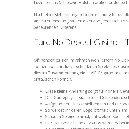
Lizenzen aus Schleswig-Holstein artikel für deutsch
Nach einer siebenjährigen Unterbrechung haben die
andeutet, eine abgeänderte Version jener Deluxe Ve
bedeutenden Differenz.
Euro No Deposit Casino – T
Oft handelt es sich im rahmen (von) einem No Depo
können so sehr die verschiedenen Spiele des Casi
dies im Zusammenhang eines VIP-Programms, im r
eintauschen können.
Diese kleine Änderung sorgt für höhere Gew
Das Gameplay ist via seitens Deluxe identisc
Aufgrund der Glücksspiellizenzen und europä
So werdet ihr deren Logo oftmals unten am F
Schauen Selbige einmal, auf welche Speziale
Der Hausvorteil eines Casinos würde dabei 