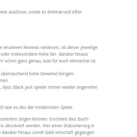
ele auslösen, sowie es dreimal und öfter
ie einzelnen Reviews reinlesen, ob dieser jeweilige
 oder insbesondere hohe Ein- darüber hinaus
ihr schon ganz genau, was für euch elementar ist.
nd überraschend hohe Gewinne bringen.
nnen.
, dass Black jack spieler immer wieder angenehm
05 war es des der modernsten Spiele.
kostenlos zeigen können. Erscheint dies Buch-
ns absolviert werden. Wer einen Stationierung is
ten darüber hinaus somit Geld verschütt gegangen