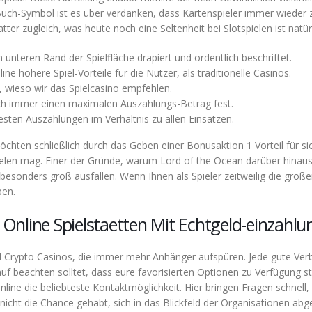
h-Symbol ist es über verdanken, dass Kartenspieler immer wieder z
ter zugleich, was heute noch eine Seltenheit bei Slotspielen ist natürl
unteren Rand der Spielfläche drapiert und ordentlich beschriftet.
ne höhere Spiel-Vorteile für die Nutzer, als traditionelle Casinos.
 wieso wir das Spielcasino empfehlen.
uch immer einen maximalen Auszahlungs-Betrag fest.
desten Auszahlungen im Verhältnis zu allen Einsätzen.
hten schließlich durch das Geben einer Bonusaktion 1 Vorteil für sic
n mag. Einer der Gründe, warum Lord of the Ocean darüber hinaus de
inne besonders groß ausfallen. Wenn Ihnen als Spieler zeitweilig di
ben.
Online Spielstaetten Mit Echtgeld-einzahlu
nd Crypto Casinos, die immer mehr Anhänger aufspüren. Jede gute Verb
f beachten solltet, dass eure favorisierten Optionen zu Verfügung ste
line die beliebteste Kontaktmöglichkeit. Hier bringen Fragen schnell,
icht die Chance gehabt, sich in das Blickfeld der Organisationen abg