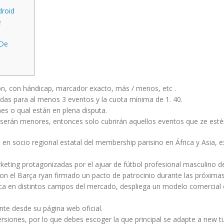
droid
e
 De
stón, con hándicap, marcador exacto, más / menos, etc .
das para al menos 3 eventos y la cuota mínima de 1. 40.
s o qual están en plena disputa.
serán menores, entonces solo cubrirán aquellos eventos que ze estén
ó en socio regional estatal del membership parisino en África y Asia, 
eting protagonizadas por el ajuar de fútbol profesional masculino d
n el Barça ryan firmado un pacto de patrocinio durante las próximas
rca en distintos campos del mercado, despliega un modelo comercial e
te desde su página web oficial.
rsiones, por lo que debes escoger la que principal se adapte a new ti