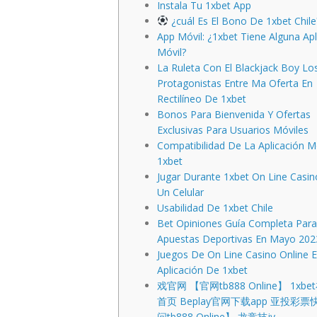
Instala Tu 1xbet App
¿cuál Es El Bono De 1xbet Chile
App Móvil: ¿1xbet Tiene Alguna Apl
Móvil?
La Ruleta Con El Blackjack Boy Lo
Protagonistas Entre Ma Oferta En
Rectilíneo De 1xbet
Bonos Para Bienvenida Y Ofertas
Exclusivas Para Usuarios Móviles
Compatibilidad De La Aplicación M
1xbet
Jugar Durante 1xbet On Line Casi
Un Celular
Usabilidad De 1xbet Chile
Bet Opiniones Guía Completa Para
Apuestas Deportivas En Mayo 202
Juegos De On Line Casino Online 
Aplicación De 1xbet
戏官网 【官网tb888 Online】 1xb
首页 Beplay官网下载app 亚投彩票
问tb888 Online】 龙竞技jy