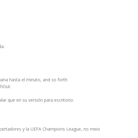
da.
ana hasta el minuto, and so forth
shOut.
ERTIFICERING
ar que en su versión para escritorio.
Libertadores y la UEFA Champions League, no meio