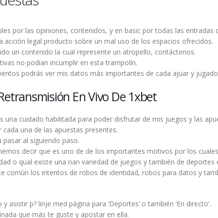
les por las opiniones, contenidos, y en basic por todas las entradas
a acción legal producto sobre un mal uso de los espacios ofrecidos.
ndo un contenido la cual represente un atropello, contáctenos.
ativas no podían incumplir en esta trampolín.
eventos podrás ver mis datos más importantes de cada ajuar y jugado
 Retransmisión En Vivo De 1xbet
s una cuidado habilitada para poder disfrutar de mis juegos y las apu
 cada una de las apuestas presentes.
a pasar al siguiendo paso.
emos decir que es uno de de los importantes motivos por los cuales 
ridad o qual existe una nan variedad de juegos y también de deportes 
e común los intentos de robos de identidad, robos para datos y tam
 y asistir p? linje med página para ‘Deportes’ o también ‘En directo’.
nada que más te guste y apostar en ella.