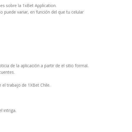
es sobre la 1xBet Application.
o puede variar, en función del que tu celular
a de la aplicación a partir de el sitio formal.
cuentes.
 el trabajo de 1XBet Chile.
 intriga.