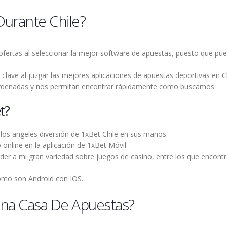
Durante Chile?
fertas al seleccionar la mejor software de apuestas, puesto que pued
clave al juzgar las mejores aplicaciones de apuestas deportivas en Ch
 ordenadas y nos permitan encontrar rápidamente como buscamos.
t?
los angeles diversión de 1xBet Chile en sus manos.
 online en la aplicación de 1xBet Móvil.
eder a mi gran variedad sobre juegos de casino, entre los que encon
como son Android con IOS.
na Casa De Apuestas?