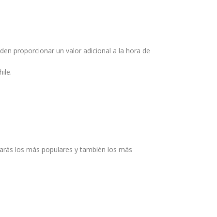
en proporcionar un valor adicional a la hora de
ile.
trarás los más populares y también los más