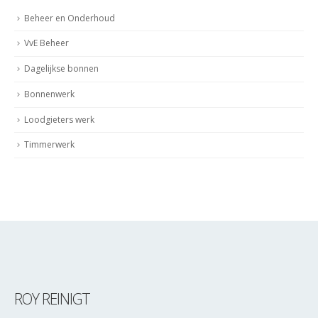
Beheer en Onderhoud
VvE Beheer
Dagelijkse bonnen
Bonnenwerk
Loodgieters werk
Timmerwerk
ROY REINIGT