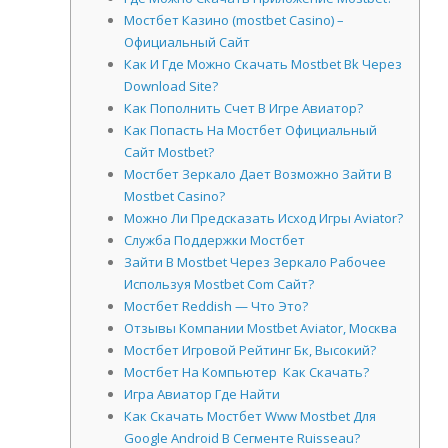
Мостбет Казино (mostbet Casino) –
Официальный Сайт
Как И Где Можно Скачать Mostbet Bk Через
Download Site?
Как Пополнить Счет В Игре Авиатор?
Как Попасть На Мостбет Официальный
Сайт Mostbet?
Мостбет Зеркало Дает Возможно Зайти В
Mostbet Casino?
Можно Ли Предсказать Исход Игры Aviator?
Служба Поддержки Мостбет
Зайти В Mostbet Через Зеркало Рабочее
Используя Mostbet Com Сайт?
Мостбет Reddish — Что Это?
Отзывы Компании Mostbet Aviator, Москва
Мостбет Игровой Рейтинг Бк, Высокий?
Мостбет На Компьютер Как Скачать?
Игра Авиатор Где Найти
Как Скачать Мостбет Www Mostbet Для
Google Android В Сегменте Ruisseau?