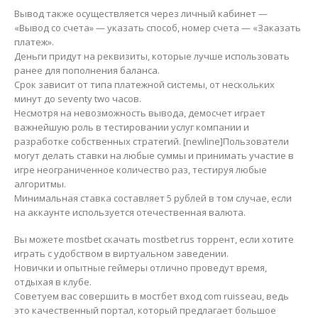
Вывод также осуществляется через личный кабинет —
«Вывод со счета» — указать способ, номер счета — «Заказать
платеж».
Деньги придут на реквизиты, которые лучше использовать
ранее для пополнения баланса.
Срок зависит от типа платежной системы, от нескольких
минут до seventy two часов.
Несмотря на невозможность вывода, демосчет играет
важнейшую роль в тестировании услуг компании и
разработке собственных стратегий. [newline]Пользователи
могут делать ставки на любые суммы и принимать участие в
игре неограниченное количество раз, тестируя любые
алгоритмы.
Минимальная ставка составляет 5 рублей в том случае, если
на аккаунте используется отечественная валюта.
Вы можете mostbet скачать mostbet rus торрент, если хотите
играть с удобством в виртуальном заведении.
Новички и опытные геймеры отлично проведут время,
отдыхая в клубе.
Советуем вас совершить в мостбет вход com ruisseau, ведь
это качественный портал, который предлагает большое