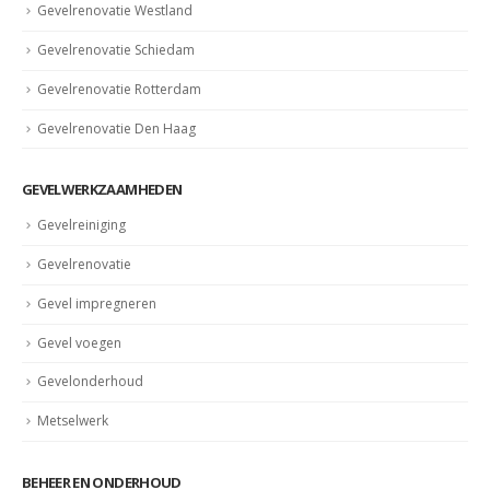
Gevelrenovatie Westland
Gevelrenovatie Schiedam
Gevelrenovatie Rotterdam
Gevelrenovatie Den Haag
GEVELWERKZAAMHEDEN
Gevelreiniging
Gevelrenovatie
Gevel impregneren
Gevel voegen
Gevelonderhoud
Metselwerk
BEHEER EN ONDERHOUD