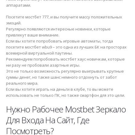
аппаратами.
Посетите мостбет 777, и вы получите массу положительных
эмоций.
Регулярно появляются интересные новинки, которые
привлекут ваше внимание.
Если вы хотите попробовать игровые автоматы, тогда
посетите мостбет wbu9 – это одна из лучших БК на просторах
всемирной виртуальной паутины.
Рекомендуем попробовать мостбет хаус новичкам, которые
ни разу не пробовали азартные игры.
Это не только возможность регулярно выигрывать крупные
суммы денег, но также шанс немного отдохнуть от забот
реального мира.
Если вы хотите играть на деньги в клубе, то вы можете
использовать не только ПК, но также смартфон для это цели.
Нужно Рабочее Mostbet Зеркало
Для Входа На Сайт, Где
Посмотреть?