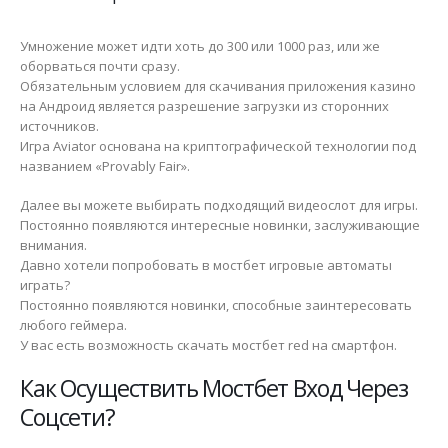
Умножение может идти хоть до 300 или 1000 раз, или же
оборваться почти сразу.
Обязательным условием для скачивания приложения казино
на Андроид является разрешение загрузки из сторонних
источников.
Игра Aviator основана на криптографической технологии под
названием «Provably Fair».
Далее вы можете выбирать подходящий видеослот для игры.
Постоянно появляются интересные новинки, заслуживающие
внимания.
Давно хотели попробовать в мостбет игровые автоматы
играть?
Постоянно появляются новинки, способные заинтересовать
любого геймера.
У вас есть возможность скачать мостбет red на смартфон.
Как Осуществить Мостбет Вход Через
Соцсети?