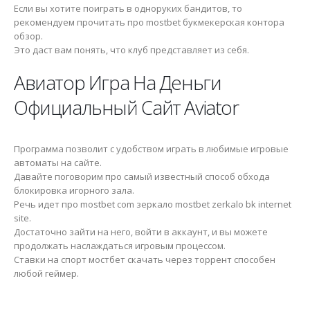
Если вы хотите поиграть в одноруких бандитов, то
рекомендуем прочитать про mostbet букмекерская контора
обзор.
Это даст вам понять, что клуб представляет из себя.
Авиатор Игра На Деньги
Официальный Сайт Aviator
Программа позволит с удобством играть в любимые игровые
автоматы на сайте.
Давайте поговорим про самый известный способ обхода
блокировка игорного зала.
Речь идет про mostbet com зеркало mostbet zerkalo bk internet
site.
Достаточно зайти на него, войти в аккаунт, и вы можете
продолжать наслаждаться игровым процессом.
Ставки на спорт мостбет скачать через торрент способен
любой геймер.