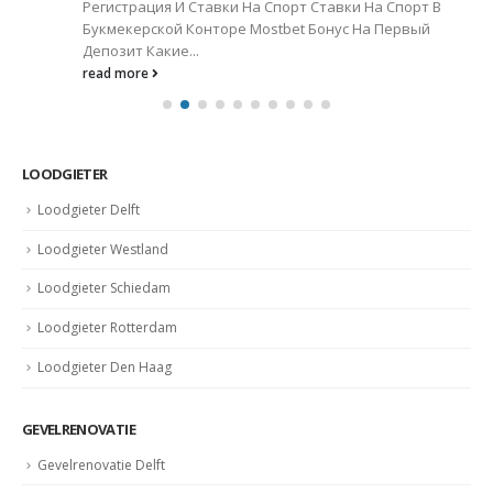
Регистрация И Ставки На Спорт Ставки На Спорт В
Букмекерской Конторе Mostbet Бонус На Первый
Депозит Какие...
read more
LOODGIETER
Loodgieter Delft
Loodgieter Westland
Loodgieter Schiedam
Loodgieter Rotterdam
Loodgieter Den Haag
GEVELRENOVATIE
Gevelrenovatie Delft