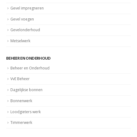
Gevel impregneren
Gevel voegen
Gevelonderhoud
Metselwerk
BEHEER EN ONDERHOUD
Beheer en Onderhoud
VvE Beheer
Dagelijkse bonnen
Bonnenwerk
Loodgieters werk
Timmerwerk