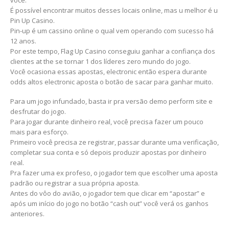
É possível encontrar muitos desses locais online, mas u melhor é u
Pin Up Casino.
Pin-up é um cassino online o qual vem operando com sucesso há
12 anos.
Por este tempo, Flag Up Casino conseguiu ganhar a confiança dos
clientes at the se tornar 1 dos líderes zero mundo do jogo.
Você ocasiona essas apostas, electronic então espera durante
odds altos electronic aposta o botão de sacar para ganhar muito.
Para um jogo infundado, basta ir pra versão demo perform site e
desfrutar do jogo.
Para jogar durante dinheiro real, você precisa fazer um pouco
mais para esforço.
Primeiro você precisa ze registrar, passar durante uma verificação,
completar sua conta e só depois produzir apostas por dinheiro
real.
Pra fazer uma ex profeso, o jogador tem que escolher uma aposta
padrão ou registrar a sua própria aposta.
Antes do vôo do avião, o jogador tem que clicar em “apostar” e
após um início do jogo no botão “cash out” você verá os ganhos
anteriores.