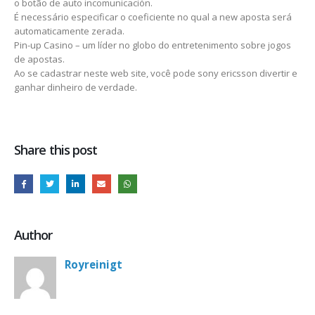
o botão de auto incomunicación.
É necessário especificar o coeficiente no qual a new aposta será
automaticamente zerada.
Pin-up Casino – um líder no globo do entretenimento sobre jogos
de apostas.
Ao se cadastrar neste web site, você pode sony ericsson divertir e
ganhar dinheiro de verdade.
Share this post
Author
Royreinigt