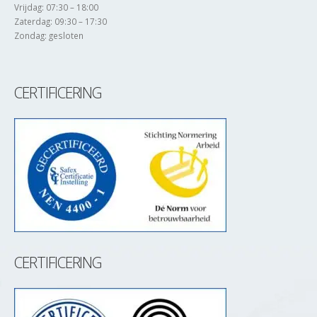
Vrijdag: 07:30 – 18:00
Zaterdag: 09:30 – 17:30
Zondag: gesloten
CERTIFICERING
CERTIFICERING