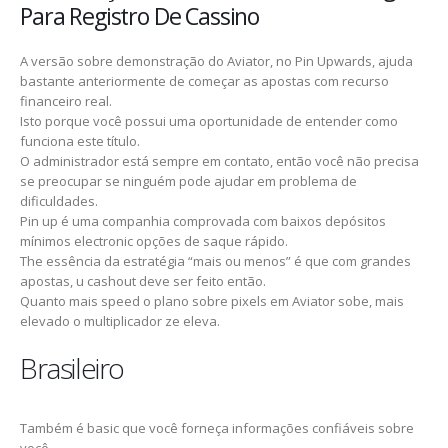
Para Registro De Cassino
A versão sobre demonstração do Aviator, no Pin Upwards, ajuda
bastante anteriormente de começar as apostas com recurso
financeiro real.
Isto porque você possui uma oportunidade de entender como
funciona este título.
O administrador está sempre em contato, então você não precisa
se preocupar se ninguém pode ajudar em problema de
dificuldades.
Pin up é uma companhia comprovada com baixos depósitos
mínimos electronic opções de saque rápido.
The essência da estratégia “mais ou menos” é que com grandes
apostas, u cashout deve ser feito então.
Quanto mais speed o plano sobre pixels em Aviator sobe, mais
elevado o multiplicador ze eleva.
Brasileiro
Também é basic que você forneça informações confiáveis ​​sobre
você.