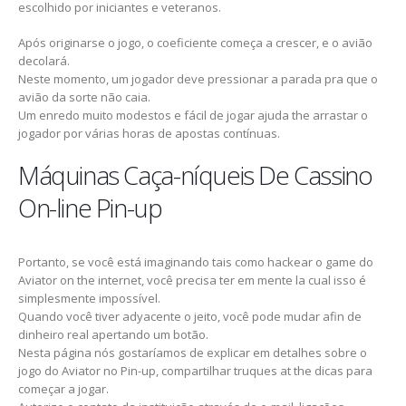
escolhido por iniciantes e veteranos.
Após originarse o jogo, o coeficiente começa a crescer, e o avião
decolará.
Neste momento, um jogador deve pressionar a parada pra que o
avião da sorte não caia.
Um enredo muito modestos e fácil de jogar ajuda the arrastar o
jogador por várias horas de apostas contínuas.
Máquinas Caça-níqueis De Cassino
On-line Pin-up
Portanto, se você está imaginando tais como hackear o game do
Aviator on the internet, você precisa ter em mente la cual isso é
simplesmente impossível.
Quando você tiver adyacente o jeito, você pode mudar afin de
dinheiro real apertando um botão.
Nesta página nós gostaríamos de explicar em detalhes sobre o
jogo do Aviator no Pin-up, compartilhar truques at the dicas para
começar a jogar.