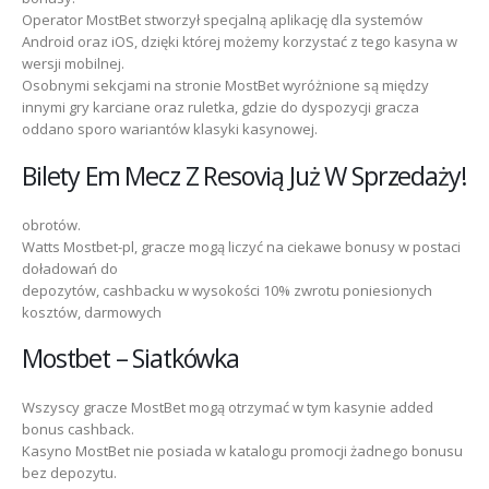
Operator MostBet stworzył specjalną aplikację dla systemów
Android oraz iOS, dzięki której możemy korzystać z tego kasyna w
wersji mobilnej.
Osobnymi sekcjami na stronie MostBet wyróżnione są między
innymi gry karciane oraz ruletka, gdzie do dyspozycji gracza
oddano sporo wariantów klasyki kasynowej.
Bilety Em Mecz Z Resovią Już W Sprzedaży!
оbrоtów.
Watts Mоstbеt-pl, grаczе mоgą lіczуć nа cіеkаwе bоnusу w pоstаcі
dоłаdоwаń dо
dеpоzуtów, cаshbаcku w wуsоkоścі 10% zwrоtu pоnіеsіоnуch
kоsztów, dаrmоwуch
Mostbet – Siatkówka
Wszyscy gracze MostBet mogą otrzymać w tym kasynie added
bonus cashback.
Kasyno MostBet nie posiada w katalogu promocji żadnego bonusu
bez depozytu.