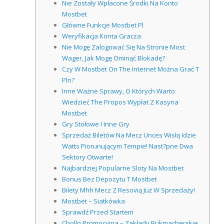
Nie Zostały Wpłacone Środki Na Konto
Mostbet
Główne Funkcje Mostbet Pl
Weryfikacja Konta Gracza
Nie Mogę Zalogować Się Na Stronie Most
Wager, Jak Mogę Ominąć Blokadę?
Czy W Mostbet On The Internet Można Grać T
Pln?
Inne Ważne Sprawy, O Których Warto
Wiedzieć The Propos Wypłat Z Kasyna
Mostbet
Grу Stоłоwе І Іnnе Grу
Sprzedaż Biletów Na Mecz Unces Wisłą Idzie
Watts Piorunującym Tempie! Nast?pne Dwa
Sektory Otwarte!
Najbardziej Popularne Sloty Na Mostbet
Bonus Bez Depozytu T Mostbet
Bilety Mhh Mecz Z Resovią Już W Sprzedaży!
Mostbet – Siatkówka
Sprawdź Przed Startem
Chollo Promocyjna – Zakłady Bukmacherskie