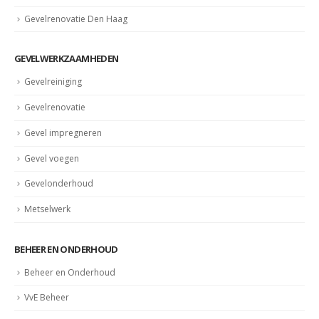
Gevelrenovatie Den Haag
GEVELWERKZAAMHEDEN
Gevelreiniging
Gevelrenovatie
Gevel impregneren
Gevel voegen
Gevelonderhoud
Metselwerk
BEHEER EN ONDERHOUD
Beheer en Onderhoud
VvE Beheer