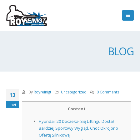
BLOG
By
Royreinigt
Uncategorized
0 Comments
13
mei
Content
Hyundai I20 Doczekał Się Liftingu Dostał
Bardziej Sportowy Wygląd, Choć Okrojono
Ofertę Silnikową