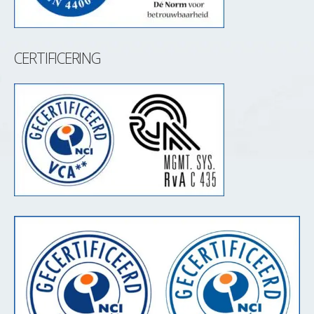
CERTIFICERING