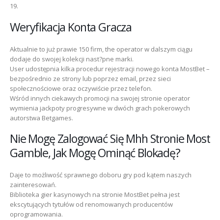
19.
Weryfikacja Konta Gracza
Aktualnie to już prawie 150 firm, the operator w dalszym ciągu
dodaje do swojej kolekcji nast?pne marki.
User udostępnia kilka procedur rejestracji nowego konta MostBet –
bezpośrednio ze strony lub poprzez email, przez sieci
społecznościowe oraz oczywiście przez telefon.
Wśród innych ciekawych promocji na swojej stronie operator
wymienia jackpoty progresywne w dwóch grach pokerowych
autorstwa Betgames.
Nie Mogę Zalogować Się Mhh Stronie Most
Gamble, Jak Mogę Ominąć Blokadę?
Daje to możliwość sprawnego doboru gry pod kątem naszych
zainteresowań.
Biblioteka gier kasynowych na stronie MostBet pełna jest
ekscytujących tytułów od renomowanych producentów
oprogramowania.