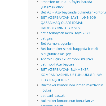
Smartfon üçün APK faylını harada
yükləmək olar?
Bet AZ – Azərbaycanda bukmeker kontoru
BET AZERBAYCAN SAYTI ILƏ NECƏ
QAZANMAQ OLAR? İDMAN
HADISƏLƏRINƏ TƏXMIN
bet azerbaycan rəsmi saytı 2023
bet giriş
Bet Az mərc oyunları
Bet bukmeker şirkəti haqqında bilməli
olduğunuz əsas şey!
Android üçün 1xBet mobil müştəri
bet mobil Azerbaycan
BET AZERBAYCAN BUKMEKER
KOMPANIYASININ ÜSTÜNLÜKLƏRI NƏ
ILƏ ƏLAQƏLIDIR?
Bukmeker kontorunda idman mərclərinin
növləri
bet canlı dəstək
Bukmeker kontorunun bonusları və
promosyonları