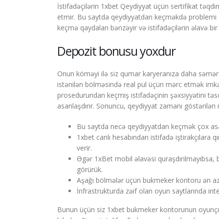
İstifadəçilərin 1xbet Qeydiyyat üçün sertifikat təq
etmir. Bu saytda qeydiyyatdan keçməkdə problemi ola
keçmə qaydaları bənzəyir və istifadəçilərin əlavə bi
Depozit bonusu yoxdur
Onun köməyi ilə siz qumar karyeranıza daha səmərəl
istənilən bölməsində real pul üçün mərc etmək imk
prosedurundan keçmiş istifadəçinin şəxsiyyətini təs
asanlaşdırır. Sonuncu, qeydiyyat zamanı göstərilən 
Bu saytda necə qeydiyyatdan keçmək çox asand
1xbet canlı hesabından istifadə iştirakçılar
verir.
Əgər 1xBet mobil əlavəsi quraşdırılmayıbsa, b
görürük.
Aşağı bölmələr üçün bukmeker kontoru ən azı 
İnfrastrukturda zəif olan oyun saytlarında inte
Bunun üçün siz 1xbet bukmeker kontorunun oyunçular