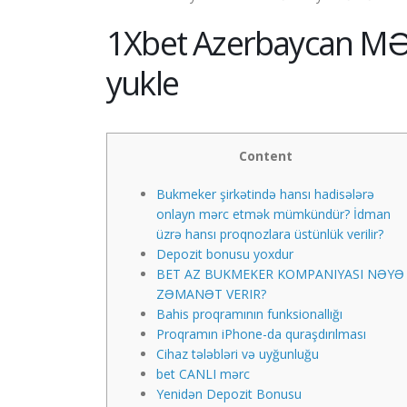
1Xbet Azerbaycan MƏ
yukle
Content
Bukmeker şirkətində hansı hadisələrə
onlayn mərc etmək mümkündür? İdman
üzrə hansı proqnozlara üstünlük verilir?
Depozit bonusu yoxdur
BET AZ BUKMEKER KOMPANIYASI NƏYƏ
ZƏMANƏT VERIR?
Bahis proqramının funksionallığı
Proqramın iPhone-da quraşdırılması
Cihaz tələbləri və uyğunluğu
bet CANLI mərc
Yenidən Depozit Bonusu