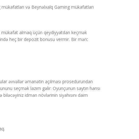
g mükafatları və Beynəlxalq Gaming mükafatları
tsiz mükafat almaq üçün qeydiyyatdan keçmək
lində heç bir depozit bonusu vermir. Bir mərc
nçular əvvəllər əmanətin açılması prosedurundan
yğununu seçmək lazım gəlir. Oyunçunun saytın hansı
ERTIFICERING
 biləcəyiniz idman növlərinin siyahısını daim
aq.