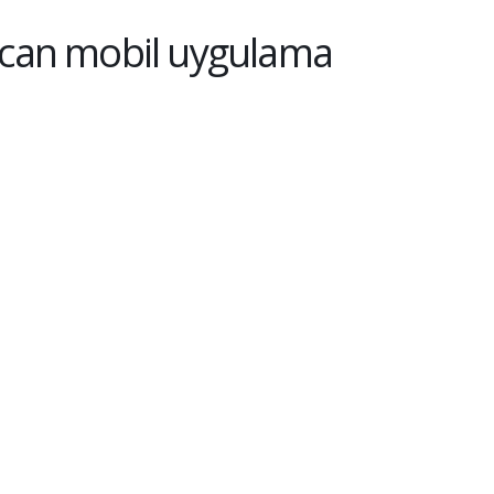
ycan mobil uygulama