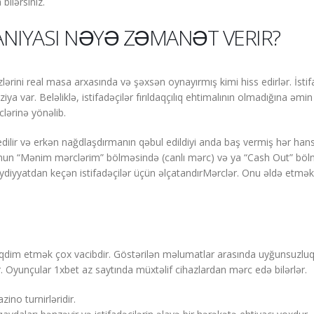
bilərsiniz.
NIYASI NƏYƏ ZƏMANƏT VERIR?
özlərini real masa arxasında və şəxsən oynayırmış kimi hiss edirlər. İsti
ziya var. Beləliklə, istifadəçilər fırıldaqçılıq ehtimalının olmadığına əm
clərinə yönəlib.
ir və erkən nağdlaşdırmanın qəbul edildiyi anda baş vermiş hər hansı d
un “Mənim mərclərim” bölməsində (canlı mərc) və ya “Cash Out” bölmə
qeydiyyatdan keçən istifadəçilər üçün əlçatandırMərclər. Onu əldə etmə
im etmək çox vacibdir. Göstərilən məlumatlar arasında uyğunsuzluq 
 Oyunçular 1xbet az saytında müxtəlif cihazlardan mərc edə bilərlər.
ino turnirləridir.