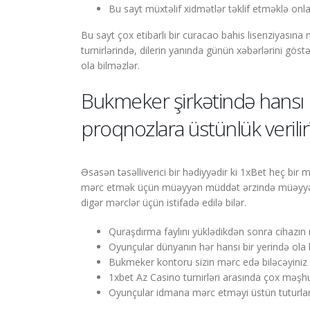
Bu sayt müxtəlif xidmətlər təklif etməklə onlay
Bu sayt çox etibarlı bir curacao bahis lisenziyasına 
turnirlərində, dilerin yanında günün xəbərlərini gö
ola bilməzlər.
Bukmeker şirkətində hansı
proqnozlara üstünlük verilir
Əsasən təsəlliverici bir hədiyyədir ki 1xBet heç bir 
mərc etmək üçün müəyyən müddət ərzində müəyyən 
digər mərclər üçün istifadə edilə bilər.
Quraşdırma faylını yüklədikdən sonra cihazı
Oyunçular dünyanın hər hansı bir yerində ola b
Bukmeker kontoru sizin mərc edə biləcəyiniz i
1xbet Az Casino turnirləri arasında çox məşhu
Oyunçular idmana mərc etməyi üstün tuturlarsa