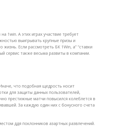
на 1win. А этих играх участвие требует
ожностью выигрывать крупные призы и
 жизнь. Если рассмотреть БК 1Win, а” “ставки
ый сервис также весьма развиты в компании.
ERTIFICERING
. Иначе, что подобная щедрость носит
отки для защиты данных пользователей,
чно престижные матчи повысился колеблется в
ивавшей. За каждую один них с бонусного счета
естом ддя поклонников азартных развлечений.