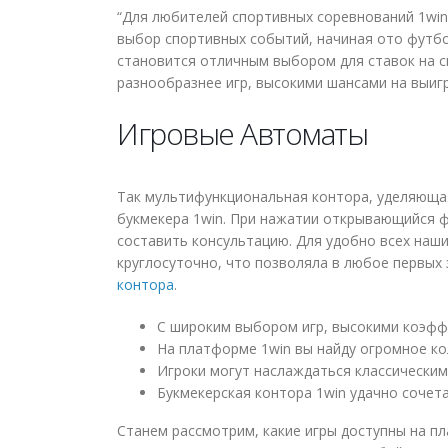
“Для любителей спортивных соревнований 1win
выбор спортивных событий, начиная ото футбо
становится отличным выбором для ставок на сп
разнообразнее игр, высокими шансами на выиг
Игровые Автоматы
Так мультифункциональная контора, уделяющая
букмекера 1win. При нажатии открывающийся ф
составить консультацию. Для удобно всех наш
круглосуточно, что позволяла в любое первы
контора
.
С широким выбором игр, высокими коэффи
На платформе 1win вы найду огромное к
Игроки могут наслаждаться классическим
Букмекерская контора 1win удачно сочета
Станем рассмотрим, какие игры доступны на п