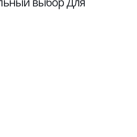
альный выбор Для