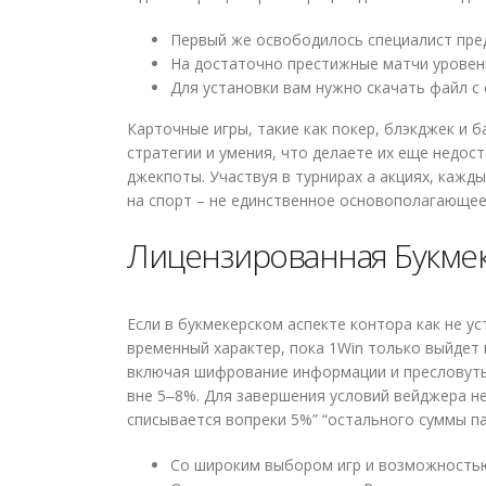
Первый же освободилось специалист пре
На достаточно престижные матчи уровен
Для установки вам нужно скачать файл с
Карточные игры, такие как покер, блэкджек и 
стратегии и умения, что делаете их еще недо
джекпоты. Участвуя в турнирах а акциях, кажды
на спорт – не единственное основополагающее
Лицензированная Букмек
ROY REINIGT
Если в букмекерском аспекте контора как не у
временный характер, пока 1Win только выйдет
включая шифрование информации и пресловуты
Marie Curiestraat 14
вне 5‒8%. Для завершения условий вейджера не
2691 HC ‘s-Gravenzande
списывается вопреки 5%” “остального суммы па
Nederland
Tel:
0174 237179
Со широким выбором игр и возможностью
Email:
info@royreinigt.nl