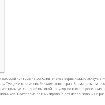
мекерской конторы на дополнительные верификацию аккаунта н
тана, Турции и многих них близлежащих стран. Время время мног
 1Win пользуется одной высокой популярностью а Европе. 1win п
ля новичков. Платформа оптимизирована для использования и ра