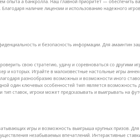
нем опыта а банкролла. Наш главной приоритет — обеспечить в
. Благодаря наличие лицензии и использованию надежного игро
фиденциальность и безопасность информации. Для амаинтин за
проверить свою стратегию, удачу и соревноваться со другими и
окер и которых. Играйте в малоизвестные настольные игры аннек
Благодаря разнообразию возможных и возможности иного ставок
ной один ключевых особенностей 1win является возможность д
 тип ставок, игроки может предсказывать и выигрывать на футб
ватывающих игры и возможность выигрыша крупных призов. Для в
уществления незабываемых впечатлений. Интерактивные ставки