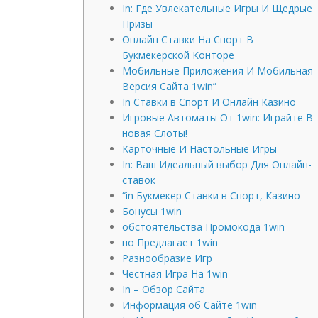
In: Где Увлекательные Игры И Щедрые
Призы
Онлайн Ставки На Спорт В
Букмекерской Конторе
Мобильные Приложения И Мобильная
Версия Сайта 1win”
In Ставки в Спорт И Онлайн Казино
Игровые Автоматы От 1win: Играйте В
новая Слоты!
Карточные И Настольные Игры
In: Ваш Идеальный выбор Для Онлайн-
ставок
“in Букмекер Ставки в Спорт, Казино
Бонусы 1win
обстоятельства Промокода 1win
но Предлагает 1win
Разнообразие Игр
Честная Игра На 1win
In – Обзор Сайта
Информация об Сайте 1win