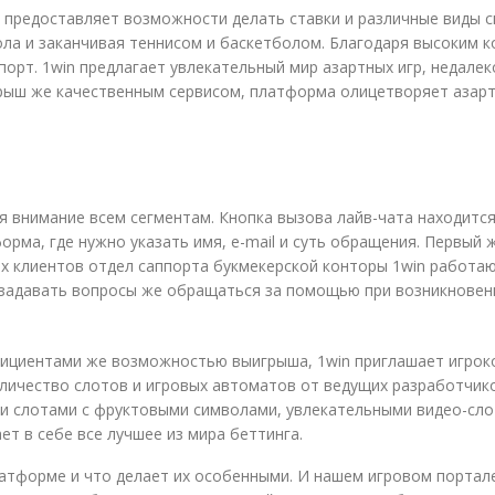
 предоставляет возможности делать ставки и различные виды 
ла и заканчивая теннисом и баскетболом. Благодаря высоким 
орт. 1win предлагает увлекательный мир азартных игр, недалеко
рыш же качественным сервисом, платформа олицетворяет азарт 
 внимание всем сегментам. Кнопка вызова лайв-чата находитс
орма, где нужно указать имя, e-mail и суть обращения. Первый
их клиентов отдел саппорта букмекерской конторы 1win работаю
х задавать вопросы же обращаться за помощью при возникнове
циентами же возможностью выигрыша, 1win приглашает игроков
оличество слотов и игровых автоматов от ведущих разработчик
и слотами с фруктовыми символами, увлекательными видео-сло
ет в себе все лучшее из мира беттинга.
латформе и что делает их особенными. И нашем игровом портал