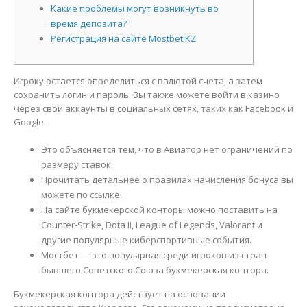
Какие проблемы могут возникнуть во
время депозита?
Регистрация на сайте Mostbet KZ
Игроку остается определиться с валютой счета, а затем
сохранить логин и пароль. Вы также можете войти в казино
через свои аккаунты в социальных сетях, таких как Facebook и
Google.
Это объясняется тем, что в Авиатор нет ограничений по
размеру ставок.
Прочитать детальнее о правилах начисления бонуса вы
можете по ссылке.
На сайте букмекерской конторы можно поставить на
Counter-Strike, Dota II, League of Legends, Valorant и
другие популярные киберспортивные события.
Мостбет — это популярная среди игроков из стран
бывшего Советского Союза букмекерская контора.
Букмекерская контора действует на основании