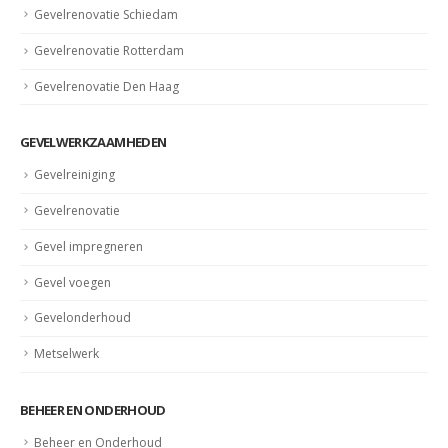
Gevelrenovatie Schiedam
Gevelrenovatie Rotterdam
Gevelrenovatie Den Haag
GEVELWERKZAAMHEDEN
Gevelreiniging
Gevelrenovatie
Gevel impregneren
Gevel voegen
Gevelonderhoud
Metselwerk
BEHEER EN ONDERHOUD
Beheer en Onderhoud