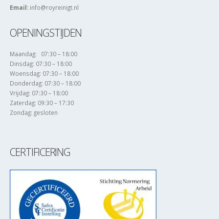
Email:
info@royreinigt.nl
OPENINGSTIJDEN
Maandag: 07:30 – 18:00
Dinsdag: 07:30 – 18:00
Woensdag: 07:30 – 18:00
Donderdag: 07:30 – 18:00
Vrijdag: 07:30 – 18:00
Zaterdag: 09:30 – 17:30
Zondag: gesloten
CERTIFICERING