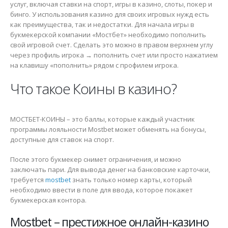
услуг, включая ставки на спорт, игры в казино, слоты, покер и
бинго. У использования казино для своих игровых нужд есть
как преимущества, так и недостатки. Для начала игры в
букмекерской компании «Мостбет» необходимо пополнить
свой игровой счет. Сделать это можно в правом верхнем углу
через профиль игрока → пополнить счет или просто нажатием
на клавишу «пополнить» рядом с профилем игрока.
Что такое Коины в казино?
МОСТБЕТ-КОИНЫ – это баллы, которые каждый участник
программы лояльности Mostbet может обменять на бонусы,
доступные для ставок на спорт.
После этого букмекер снимет ограничения, и можно
заключать пари. Для вывода денег на банковские карточки,
требуется
mostbet
знать только номер карты, который
необходимо ввести в поле для ввода, которое покажет
букмекерская контора.
Mostbet – престижное онлайн-казино