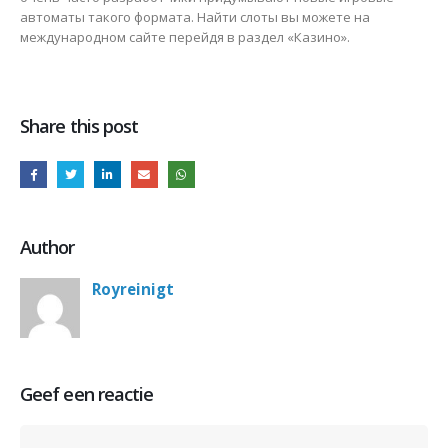
автоматы такого формата. Найти слоты вы можете на
международном сайте перейдя в раздел «Казино».
Share this post
Author
Royreinigt
Geef een reactie