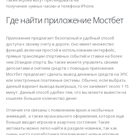
получение «умных часов» и телефона iPhone.
Где найти приложение Мостбет
Приложение предлагает безопасный и удобный способ
доступа к своему счету в дороге. Оно имеет множество
функций, включая простой в использовании интерфейс,
прямые трансляции спортивных событий и ставки на более
чем 20 видов спорта. Вы также можете управлять своими
депозитами и снятием средств с помощью приложения.
Мостбет предлагает сделать вывод денежных средств на ЭПС
или электронные платёжные системы. Обычно, если выбрать
данный вариант вывода выигрыша, то он занимает около 1-15
минут. Данный способ удобен тем, что вы можете вывести на
кошелёк большое количество денег.
Отличия эти связаны с появлением ярких и необычных
анимаций, а также музыкального оформления, которое ещё
больше вводит игроков в азартное состояние. Такие
автоматы можно легко найти в разделе новинки, так как
очень часто разработчики придумывают новые игровые