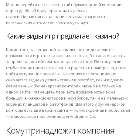
Можно перейти по ссылке на сайт букмекерской компании
через удобный браузер и начать делать
ставки. Не смотря на название, отличаются они от
классических автоматов совсем чуть-чуть.
Какие виды игр предлагает казино?
Кроме того, на легальной площадке не представляется
возможности играть в казино и на слотах. Эта деятельность
запрещена российским законодательством. Поэтому, если
гемблер хочет испытать азарт и радость от выигрыша, стоит
найти актуальное зеркало – на копиях все ограничения
снимаются. Однако делать ставки в Мостбет, как и в других
современных букмекерских конторах, можно не только на
одном сайте. Размещать пари есть возможность как на
больших экранах мониторов и ноутбуков, так и на маленьких
экранах планшетов и смартфонов. Для этого у букмекерской
конторы есть две версии сайта — полноэкранная и мобильная
— и мобильное приложение для Android и iOS.
Кому принадлежит компания