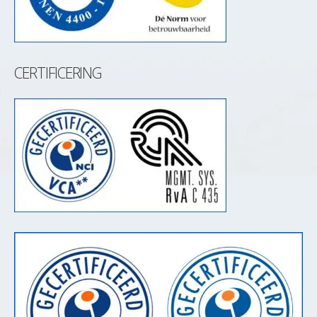
CERTIFICERING