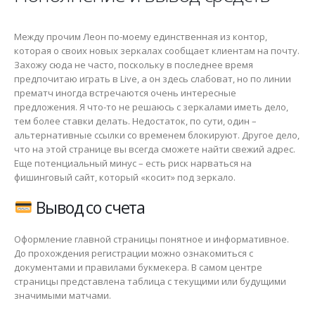
Между прочим Леон по-моему единственная из контор,
которая о своих новых зеркалах сообщает клиентам на почту.
Захожу сюда не часто, поскольку в последнее время
предпочитаю играть в Live, а он здесь слабоват, но по линии
прематч иногда встречаются очень интересные
предложения. Я что-то не решаюсь с зеркалами иметь дело,
тем более ставки делать. Недостаток, по сути, один –
альтернативные ссылки со временем блокируют. Другое дело,
что на этой странице вы всегда сможете найти свежий адрес.
Еще потенциальный минус – есть риск нарваться на
фишинговый сайт, который «косит» под зеркало.
Вывод со счета
Оформление главной страницы понятное и информативное.
До прохождения регистрации можно ознакомиться с
документами и правилами букмекера. В самом центре
страницы представлена таблица с текущими или будущими
значимыми матчами.