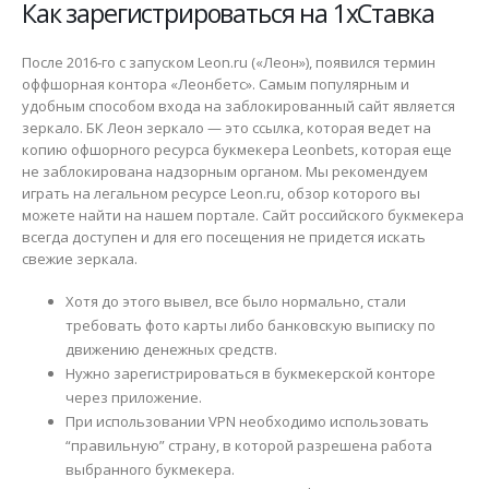
Как зарегистрироваться на 1хСтавка
После 2016-го с запуском Leon.ru («Леон»), появился термин
оффшорная контора «Леонбетс». Самым популярным и
удобным способом входа на заблокированный сайт является
зеркало. БК Леон зеркало — это ссылка, которая ведет на
копию офшорного ресурса букмекера Leonbets, которая еще
не заблокирована надзорным органом. Мы рекомендуем
играть на легальном ресурсе Leon.ru, обзор которого вы
можете найти на нашем портале. Сайт российского букмекера
всегда доступен и для его посещения не придется искать
свежие зеркала.
Хотя до этого вывел, все было нормально, стали
требовать фото карты либо банковскую выписку по
движению денежных средств.
Нужно зарегистрироваться в букмекерской конторе
через приложение.
При использовании VPN необходимо использовать
“правильную” страну, в которой разрешена работа
выбранного букмекера.