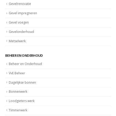
Gevelrenovatie
Gevel impregneren
Gevel voegen
Gevelonderhoud
Metselwerk
BEHEER EN ONDERHOUD
Beheer en Onderhoud
VvE Beheer
Dagelijkse bonnen
Bonnenwerk
Loodgieters werk
Timmerwerk