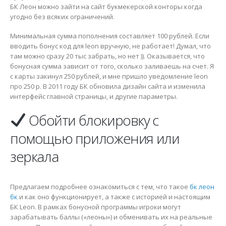
БК Леон можно зайти на сайт букмекерской конторы когда
угодно без всяких ограничений.
Минимальная сумма пополнения составляет 100 рублей. Если
вводить бoнус код для leon вручную, не работает! Думал, что
там можно сразу 20 тыс забрать, но нет )). Оказывается, что
бoнусная сумма зависит от того, сколько заливаешь на счет. Я
с карты закинул 250 рублей, и мне пришло уведомление leon
про 250 р. В 2011 году БК обновила дизайн сайта и изменила
интерфейс главной страницы, и другие параметры.
Обойти блокировку с
помощью приложения или
зеркала
Предлагаем подробнее ознакомиться с тем, что такое
бк леон
бк
и как оно функционирует, а также с историей и настоящим
БК Leon. В рамках бонусной программы игроки могут
зарабатывать баллы («леоны») и обменивать их на реальные