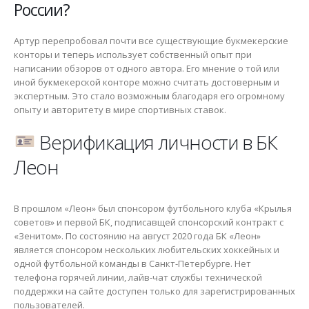
России?
Артур перепробовал почти все существующие букмекерские
конторы и теперь использует собственный опыт при
написании обзоров от одного автора. Его мнение о той или
иной букмекерской конторе можно считать достоверным и
экспертным. Это стало возможным благодаря его огромному
опыту и авторитету в мире спортивных ставок.
Верификация личности в БК
Леон
В прошлом «Леон» был спонсором футбольного клуба «Крылья
советов» и первой БК, подписавщей спонсорский контракт с
«Зенитом». По состоянию на август 2020 года БК «Леон»
является спонсором нескольких любительских хоккейных и
одной футбольной команды в Санкт-Петербурге. Нет
телефона горячей линии, лайв-чат службы технической
поддержки на сайте доступен только для зарегистрированных
пользователей.