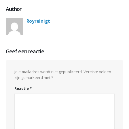
Author
Royreinigt
Geef een reactie
Je e-mailadres wordt niet gepubliceerd.
Vereiste velden
zijn gemarkeerd met
*
Reactie
*