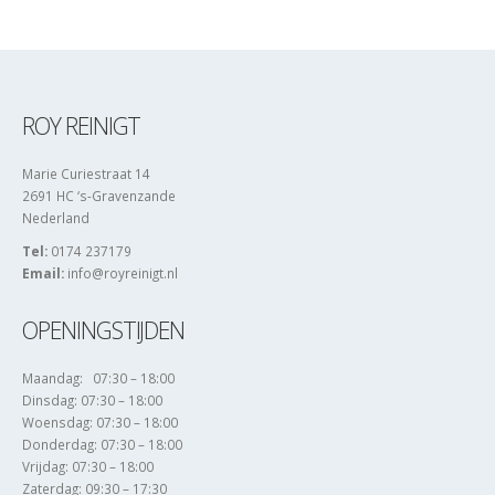
ROY REINIGT
Marie Curiestraat 14
2691 HC ‘s-Gravenzande
Nederland
Tel:
0174 237179
Email:
info@royreinigt.nl
OPENINGSTIJDEN
Maandag: 07:30 – 18:00
Dinsdag: 07:30 – 18:00
Woensdag: 07:30 – 18:00
Donderdag: 07:30 – 18:00
Vrijdag: 07:30 – 18:00
Zaterdag: 09:30 – 17:30