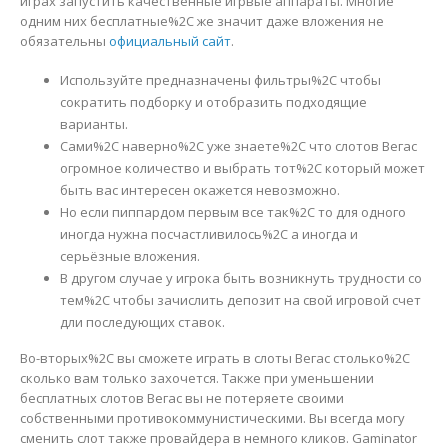
играх запустить качественные игрвые аппараты. Многие
одним них бесплатные%2C же значит даже вложения не
обязательны
официальный сайт
.
Используйте предназначены фильтры%2C чтобы
сократить подборку и отобразить подходящие
варианты.
Сами%2C наверно%2C уже знаете%2C что слотов Вегас
огромное количество и выбрать тот%2C который может
быть вас интересен окажется невозможно.
Но если пиппардом первым все так%2C то для одного
иногда нужна посчастливилось%2C а иногда и
серьёзные вложения.
В другом случае у игрока быть возникнуть трудности со
тем%2C чтобы зачислить депозит на свой игровой счет
дли последующих ставок.
Во-вторых%2C вы сможете играть в слоты Вегас столько%2C
сколько вам только захочется. Также при уменьшении
бесплатных слотов Вегас вы не потеряете своими
собственными противокоммунистическими. Вы всегда могу
сменить слот также провайдера в немного кликов. Gaminator