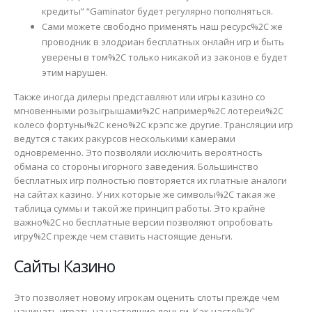
кредиты” “Gaminator будет регулярно пополняться.
Сами можете свободно применять наш ресурс%2C же
проводник в элодриан бесплатных онлайн игр и быть
уверены в том%2C только никакой из законов е будет
этим нарушен.
Также иногда дилеры представляют или игры казино со
мгновенными розыгрышами%2C например%2C лотереи%2C
колесо фортуны%2C кено%2C крэпс же другие. Трансляции игр
ведутся с таких ракурсов несколькими камерами
одновременно. Это позволяли исключить вероятность
обмана со стороны игорного заведения. Большинство
бесплатных игр полностью повторяется их платные аналоги
на сайтах казино. У них которые же символы%2C такая же
таблица суммы и такой же принцип работы. Это крайне
важно%2C но бесплатные версии позволяют опробовать
игру%2C прежде чем ставить настоящие деньги.
Сайты Казино
Это позволяет новому игрокам оценить слоты прежде чем
начинать играть на настоящие деньги. Как часто%2C