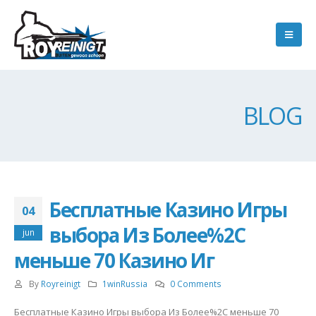
BLOG
Бесплатные Казино Игры
04
выбора Из Более%2C
jun
меньше 70 Казино Иг
By
Royreinigt
1winRussia
0 Comments
Бесплатные Казино Игры выбора Из Более%2C меньше 70