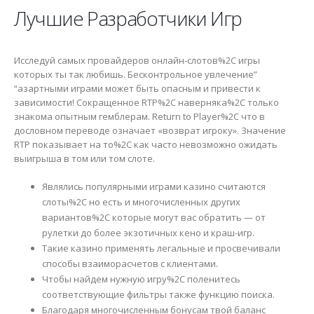
Лучшие Разработчики Игр
Исследуй самых провайдеров онлайн-слотов%2C игры
которых ты так любишь. Бесконтрольное увлечение”
“азартными играми может быть опасным и привести к
зависимости! Сокращенное RTP%2C наверняка%2C только
знакома опытным гемблерам. Return to Player%2C что в
дословном переводе означает «возврат игроку». Значение
RTP показывает на то%2C как часто невозможно ожидать
выигрыша в том или том слоте.
Являлись популярными играми казино считаются
слоты%2C но есть и многочисленных других
вариантов%2C которые могут вас обратить — от
рулетки до более экзотичных кено и краш-игр.
Такие казино применять легальные и просвечивали
способы взаиморасчетов с клиентами.
Чтобы найдем нужную игру%2C поленитесь
соответствующие фильтры также функцию поиска.
Благодаря многочисленным бонусам твой баланс