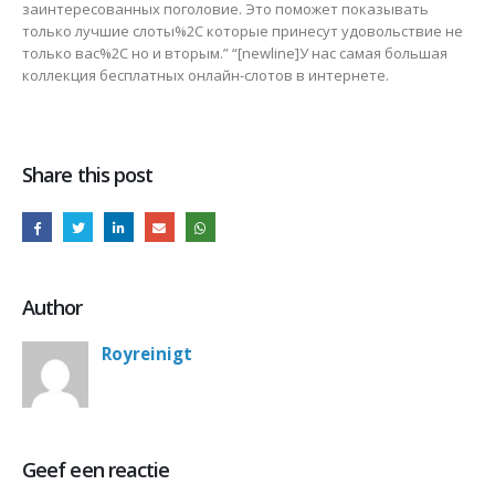
заинтересованных поголовие. Это поможет показывать
только лучшие слоты%2C которые принесут удовольствие не
только вас%2C но и вторым.” “[newline]У нас самая большая
коллекция бесплатных онлайн-слотов в интернете.
Share this post
Author
Royreinigt
Geef een reactie