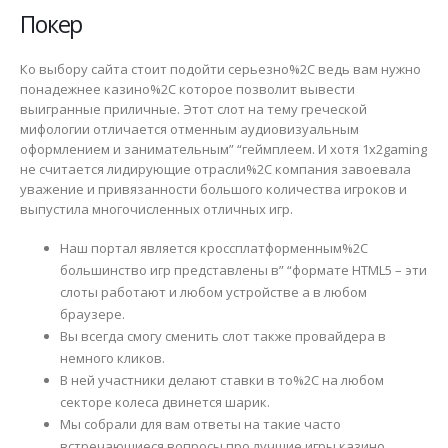
Покер
Ко выбору сайта стоит подойти серьезно%2C ведь вам нужно
понадежнее казино%2C которое позволит вывести
выигранные приличные. Этот слот на тему греческой
мифологии отличается отменным аудиовизуальным
оформлением и занимательным” “геймплеем. И хотя 1x2gaming
не считается лидирующие отрасли%2C компания завоевала
уважение и привязанности большого количества игроков и
выпустила многочисленных отличных игр.
Наш портал является кроссплатформенным%2C
большинство игр представлены в” “формате HTML5 – эти
слоты работают и любом устройстве а в любом
браузере.
Вы всегда смогу сменить слот также провайдера в
немного кликов.
В ней участники делают ставки в то%2C на любом
секторе колеса двинется шарик.
Мы собрали для вам ответы на такие часто
встречающиеся вопросы про лучшие игры казино