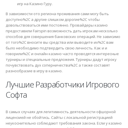
игр на Казино Гуру.
В зависимости ото региона проживания сами могу быть
доступно%2C а другие слишком дорогие%2C чтобы
довольствоваться ими постоянно. Провайдеры казино
предоставили Fairspin возможность дать игрокам несколько
способов для совершения банковских операций. Не зависимо
от того%2C вносите вы средства или выводите их%2C вам
было необходимо подтвердить свою личность. Как и и
говорили%2C и онлайн казино часто проводятся интересные
турниры и специальные предложеия. Турниры дадут игроку
почувствовать дух соперничества%2C а также составят
разнообразие в игру в казино.
Лучшие Разработчики Игрового
Софта
В самых случаях для легитимность деятельности офшорной
лицензией не обойтись. Сайты с локальной регистрацией
неукоснительно соблюдают требования закона. Если у казино