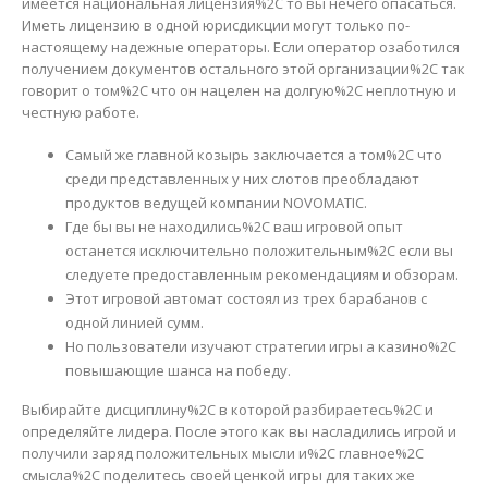
имеется национальная лицензия%2C то вы нечего опасаться.
Иметь лицензию в одной юрисдикции могут только по-
настоящему надежные операторы. Если оператор озаботился
получением документов остального этой организации%2C так
говорит о том%2C что он нацелен на долгую%2C неплотную и
честную работе.
Самый же главной козырь заключается а том%2C что
среди представленных у них слотов преобладают
продуктов ведущей компании NOVOMATIC.
Где бы вы не находились%2C ваш игровой опыт
останется исключительно положительным%2C если вы
следуете предоставленным рекомендациям и обзорам.
Этот игровой автомат состоял из трех барабанов с
одной линией сумм.
Но пользователи изучают стратегии игры а казино%2C
повышающие шанса на победу.
Выбирайте дисциплину%2C в которой разбираетесь%2C и
определяйте лидера. После этого как вы насладились игрой и
получили заряд положительных мысли и%2C главное%2C
смысла%2C поделитесь своей ценкой игры для таких же