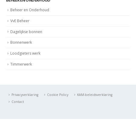
BEHEER EN ONDERHOUD
Beheer en Onderhoud
VvE Beheer
Dagelijkse bonnen
Bonnenwerk
Loodgieters werk
Timmerwerk
© Copyright 2020.
Powerd by
GMNL
Privacyverklaring
Cookie Policy
KAM-beleidsverklaring
Contact