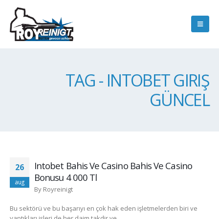
TAG - INTOBET GIRIŞ
GÜNCEL
Intobet Bahis Ve Casino Bahis Ve Casino
26
Bonusu 4 000 Tl
aug
By
Royreinigt
Bu sektörü ve bu başarıyı en çok hak eden işletmelerden biri ve
yaptıkları işleri de her daim takdir ve...