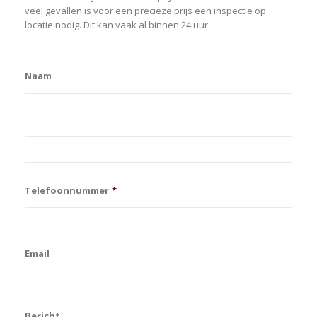
veel gevallen is voor een precieze prijs een inspectie op
locatie nodig. Dit kan vaak al binnen 24 uur.
Naam
Voor
Acht
Telefoonnummer
*
Email
Bericht