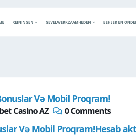
ME
REININGEN
GEVELWERKZAAMHEDEN
BEHEER EN OND
a Bonuslar Və Mobil Proqram!
bet Casino AZ
0 Comments
nuslar Və Mobil Proqram!
Hesab akt