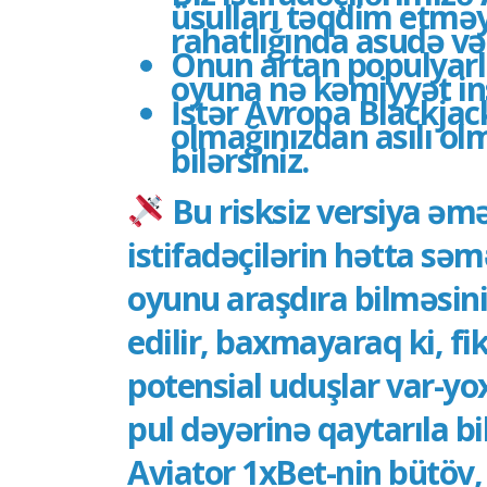
üsulları təqdim etməyə
rahatlığında asudə və
Onun artan populyarlı
oyuna nə kəmiyyət in
İstər Avropa Blackjac
olmağınızdan asılı o
bilərsiniz.
Bu risksiz versiya əmə
istifadəçilərin hətta sə
oyunu araşdıra bilməsini
edilir, baxmayaraq ki, fi
potensial uduşlar var-y
pul dəyərinə qaytarıla b
Aviator 1xBet-nin bütöv,