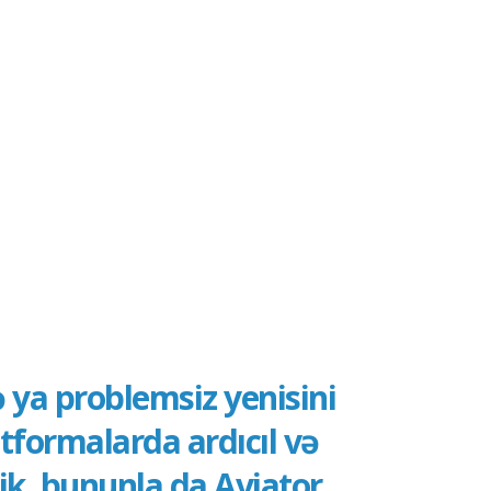
ya problemsiz yenisini
tformalarda ardıcıl və
ik, bununla da Aviator