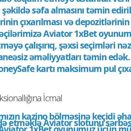
şəkildə səfa almasını təmin ediri
rinin çıxarılması və depozitlərinin
adəçilərimizə Aviator 1xBet oyunu
məyə çalışırıq, şəxsi seçimləri nə
neəsiz əməliyyatları təmin edək.
neySafe kartı maksimum pul çıxar
ionallığına İcmal
zın kazino bölməsinə keçidi əhat
də etməklə Aviator slotunu sərbəs
ə Aviator 1xBet oyunumuz üçün mü