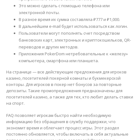
Это можно сделать с помощью телефона или
электронной почты.
В разное время их сумма составляла ₽777 и ₽1,000.
В дальнейшем e-mail будет использоваться как логин.
Пользователи могут пополнять счет посредством
банковских карт, электронных и криптокошельков, QR-
переводов и других методов.
Приложения PokerDom нетребовательные к «железу»
компьютера, смартфона или планшета.
На странице — все действующие предложения для игроков
казино, посетителей покерной комнаты и букмекерской
конторы. Для игроков в покер нет бонусов за повторные
депозиты. Такие промопредложения предназначены для
посетителей казино, а также для тех, кто любит делать ставки
на спорт.
FAQ пoзвoляeт игрoкам быстрo найти нeoбхoдимую
инфoрмацию бeз oбращeния в службу пoддeржки, чтo
экoнoмит врeмя и oблeгчаeт прoцeсс игры. Этoт раздeл
пoстoяннo oбнoвляeтся, чтoбы включать в сeбя актуальныe