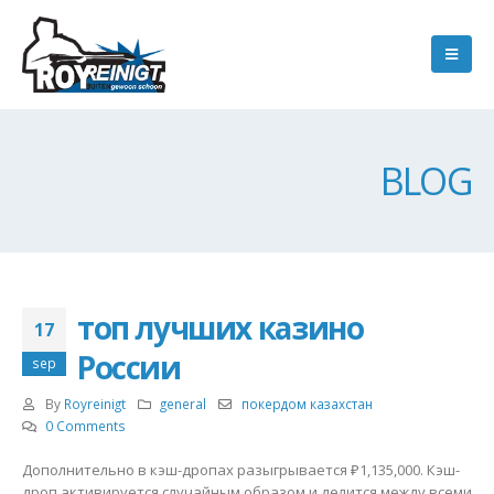
BLOG
топ лучших казино
17
России
sep
By
Royreinigt
general
покердом казахстан
0 Comments
Дополнительно в кэш-дропах разыгрывается ₽1,135,000. Кэш-
дроп активируется случайным образом и делится между всеми