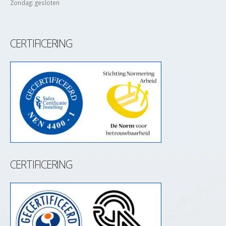
Zondag: gesloten
CERTIFICERING
CERTIFICERING