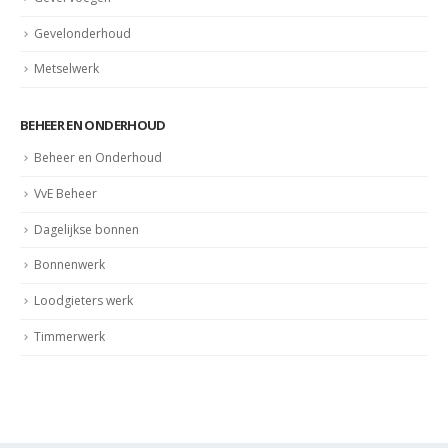
Gevelonderhoud
Metselwerk
BEHEER EN ONDERHOUD
Beheer en Onderhoud
VvE Beheer
Dagelijkse bonnen
Bonnenwerk
Loodgieters werk
Timmerwerk