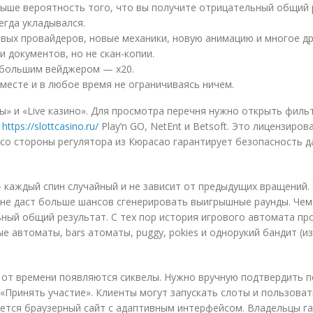
ыше вероятность того, что вы получите отрицательный общий 
егда укладывался.
вых провайдеров, новые механики, новую анимацию и многое др
документов, но не скан-копии.
небольшим вейджером — x20.
есте и в любое время не ограничиваясь ничем.
ты» и «Live казино». Для просмотра перечня нужно открыть филь
,
https://slottcasino.ru/
Play’n GO, NetEnt и Betsoft. Это лицензир
со стороны регулятора из Кюрасао гарантирует безопасность д
каждый спин случайный и не зависит от предыдущих вращений. Э
 не даст больше шансов сгенерировать выигрышные раунды. Чем
ьный общий результат. С тех пор история игрового автомата п
е автоматы, bars атоматы, puggy, pokies и однорукий бандит (и
я от времени появляются сиквелы. Нужно вручную подтвердить п
 «Принять участие». Клиенты могут запускать слоты и пользов
ется браузерный сайт с адаптивным интерфейсом. Владельцы га