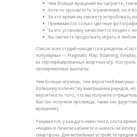
Чем больше вращений вы сыграете, тем в
Хотя по срокам есть ограничения, но я вс
За это время вы сможете испробовать но
Принимаются только цветные фотографии 
За его установку начисляется бездеп с 
Вы сможете продолжать играть в любом м
Список всех студий находится в разделах «Сло
популярных ― Pragmatic Play, BGaming, Evoplay
из сертифицированных азартных игр. Контроль 
своевременные выплаты.
Чем больше играешь, тем вероятней выигрыш – 
большему количеству выигрышных раундов, но
вероятность того, что вы получите отрицател
быстро получили прозвища, такие как фруктовы
вращение).
Разумеется, у каждого известного слота врем
«Акции» в Личном кабинете и нажать на кнопку
смартфона. Для мобильных устройств предлага