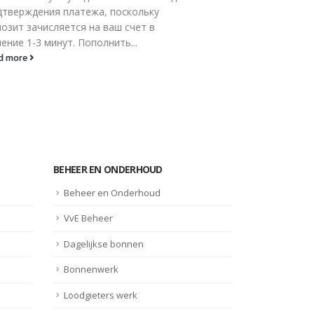
Почти все фриспины, предлагаемые
Fr
казино, основаны именно на этом
мир 
принципе. Отдельно стоит рассмотреть
ваше
получение внутриигровых закруток,
read
которые не требуют...
read more
BEHEER EN ONDERHOUD
Beheer en Onderhoud
ERTIFICERING
VvE Beheer
Dagelijkse bonnen
Bonnenwerk
Loodgieters werk