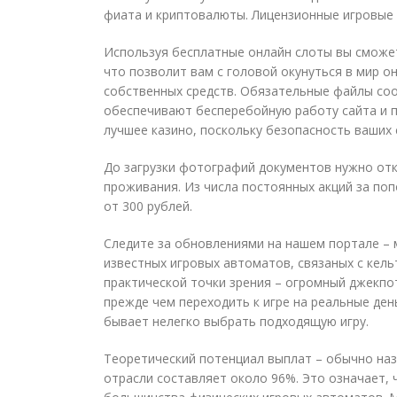
фиата и криптовалюты. Лицензионные игровые
Используя бесплатные онлайн слоты вы сможете
что позволит вам с головой окунуться в мир о
собственных средств. Обязательные файлы coo
обеспечивают бесперебойную работу сайта и 
лучшее казино, поскольку безопасность ваших 
До загрузки фотографий документов нужно отк
проживания. Из числа постоянных акций за по
от 300 рублей.
Следите за обновлениями на нашем портале – 
известных игровых автоматов, связаных с кель
практической точки зрения – огромный джекпот
прежде чем переходить к игре на реальные ден
бывает нелегко выбрать подходящую игру.
Теоретический потенциал выплат – обычно назы
отрасли составляет около 96%. Это означает, 