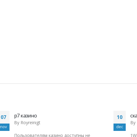
скачать 1win
10
By
Royreinigt
dec
o
1Win использует уведомление по SMS для