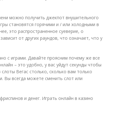
ремени можно получить джекпот внушительного
Игры становятся горячими и / или холодными в
нее, это распространенное суеверие, о
ависит от других раундов, что означает, что у
ано с играми. Давайте проясним почему же все
нлайн – это удобно, у вас уйдут секунды чтобы
в слоты Вегас столько, сколько вам только
и. Вы всегда можете сменить слот или
фриспинов и денег. Играть онлайн в казино