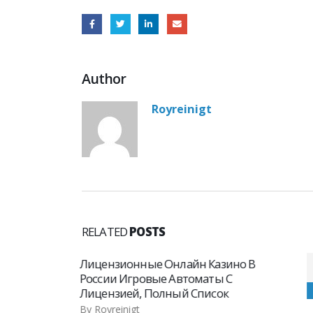
Author
Royreinigt
RELATED
POSTS
ино В
р7 казино
07
 С
By
Royreinigt
nov
к
Пользователям казино доступны не