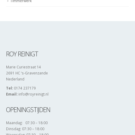
Timmerwerk
ROY REINIGT
Marie Curiestraat 14
2691 HC ‘s-Gravenzande
Nederland
Tel:
0174 237179
Email:
info@royreinigt.nl
OPENINGSTIJDEN
Maandag: 07:30 – 18:00
Dinsdag: 07:30 – 18:00
Woensdag: 07:30 – 18:00