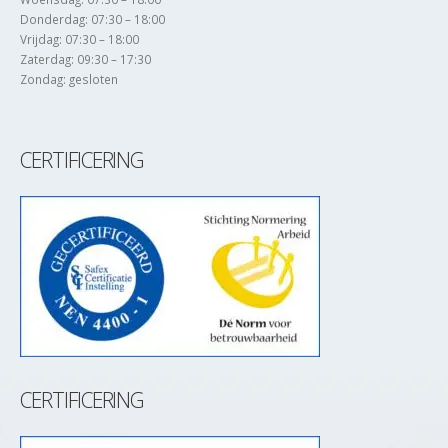
Donderdag: 07:30 – 18:00
Vrijdag: 07:30 – 18:00
Zaterdag: 09:30 – 17:30
Zondag: gesloten
CERTIFICERING
CERTIFICERING