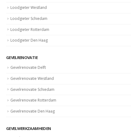
Loodgieter Westland
Loodgieter Schiedam
Loodgieter Rotterdam
Loodgieter Den Haag
GEVELRENOVATIE
Gevelrenovatie Delft
Gevelrenovatie Westland
Gevelrenovatie Schiedam
Gevelrenovatie Rotterdam
Gevelrenovatie Den Haag
GEVELWERKZAAMHEDEN