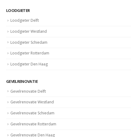
LOODGIETER
Loodgieter Delft
Loodgieter Westland
Loodgieter Schiedam
Loodgieter Rotterdam
Loodgieter Den Haag
GEVELRENOVATIE
Gevelrenovatie Delft
Gevelrenovatie Westland
Gevelrenovatie Schiedam
Gevelrenovatie Rotterdam
Gevelrenovatie Den Haag