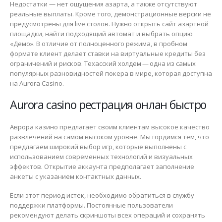
Недостатки — нет ощущения азарта, а также отсутствуют
реальные выплаты. Кроме того, демонстрационные версии не
предусмотрены для live столов. Нужно открыть сайт азартной
площадки, найти подходящий автомат и выбрать опцию
«Демо». В отличие от полноценного режима, в пробном
формате клиент делает ставки на виртуальные кредиты без
ограничений и рисков. Техасский холдем — одна из самых
популярных разновидностей покера в мире, которая доступна
на Aurora Casino.
Aurora casino рестрация онлан быстро
Аврора казино предлагает своим клиентам высокое качество
развлечений на самом высоком уровне. Мы гордимся тем, что
предлагаем широкий выбор игр, которые выполнены с
использованием современных технологий и визуальных
эффектов. Открытие аккаунта предполагает заполнение
анкеты с указанием контактных данных.
Если этот период истек, необходимо обратиться в службу
поддержки платформы. Постоянные пользователи
рекомендуют делать скриншоты всех операций и сохранять