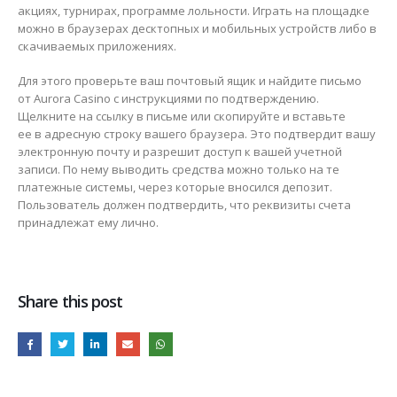
акциях, турнирах, программе лольности. Играть на площадке
можно в браузерах десктопных и мобильных устройств либо в
скачиваемых приложениях.
Для этого проверьте ваш почтовый ящик и найдите письмо
от Aurora Casino с инструкциями по подтверждению.
Щелкните на ссылку в письме или скопируйте и вставьте
ее в адресную строку вашего браузера. Это подтвердит вашу
электронную почту и разрешит доступ к вашей учетной
записи. По нему выводить средства можно только на те
платежные системы, через которые вносился депозит.
Пользователь должен подтвердить, что реквизиты счета
принадлежат ему лично.
Share this post