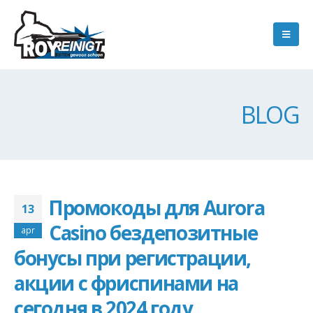
BLOG
Промокоды для Aurora
13
Casino бездепозитные
apr
бонусы при регистрации,
акции с фриспинами на
сегодня в 2024 году