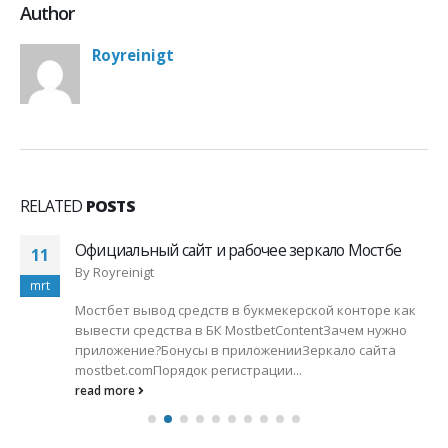
Author
Royreinigt
RELATED
POSTS
Официальный сайт и рабочее зеркало Мостбе
11
By
Royreinigt
mrt
Мостбет вывод средств в букмекерской конторе как
вывести средства в БК MostbetContentЗачем нужно
приложение?Бонусы в приложенииЗеркало сайта
mostbet.comПорядок регистрации...
read more