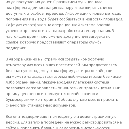
их до поступления денег. С развитием функционала
платформы администрация планирует расширять список
доступных способов перевода. Информация о новых методах
пополнения и вывода будет сообщаться в новостях площадки.
Софт для смартфонов на операционной системе Android
успешно прошел все этапы разработки и тестирования. В
настоящее время приложение доступно для загрузки по
ссылке, которую предоставляют операторы службы
поддержки.
В Аврора Казино мы стремимся создать комфортную
атмосферу для всех наших посетителей. Мы предоставляем
безопасную и надежную платформу для игры онлайн, где
вы можете наслаждаться своими любимыми играми без каких-
либо ограничений. Международная платежная система
позволяет легко управлять финансовыми транзакциями. Они
преимущественно используется онлайн-казино и
букмекерскими конторами. В обоих случаях можно прислать
скан-копии стандартных документов.
Все они поддерживают полноценную и демонстрационную
версии. Для запуска последней не нужно регистрироваться на
сайте и пополнять баланс. В деморежиме используются