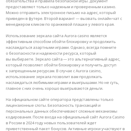
обязательства и правила безопасной игры. Документ
предоставляют только надежным и проверенным казино.
Можно отправить электронное письмо на адрес, который
приведен в футере. Второй вариант — вызвать онлайн-чат с
менеджером кликом по оранжевой плашке у левого края.
Использование зеркала сайта Aurora casino является
эффективным способом обойти блокировку и продолжить
наслаждаться азартными играми. Однако, всегда помните
о безопасности и надежности ресурса, который
вы выбираете. Зеркало сайта — это альтернативный адрес,
который позволяет обойти блокировку и получить доступ
к запрещенным ресурсам. В случае с Aurora casino,
использование зеркала позволит вам продолжать
наслаждаться любимыми играми и выигрышами. Но не суть,
главное с них очень хорошо выигрываются деньги.
На официальном сайте оператора представлены только
лицензионные слоты. Безопасность транзакций и
персональных данных обеспечивают сложные механизмы
кодирования. После входа на официальный сайт Aurora Casino
в России в 2024 году новых пользователей ждет
приветственный пакет бонусов. Активные игроки участвуют в