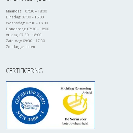
Maandag: 07:30 – 18:00
Dinsdag: 07:30 – 18:00
Woensdag: 07:30 – 18:00
Donderdag: 07:30 – 18:00
Vrijdag: 07:30 – 18:00
Zaterdag: 09:30 – 17:30
Zondag: gesloten
CERTIFICERING