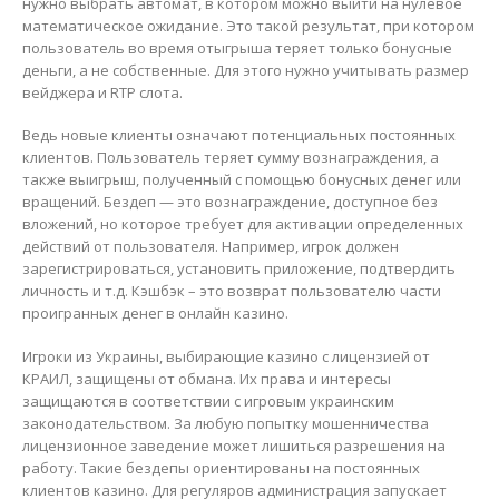
нужно выбрать автомат, в котором можно выйти на нулевое
математическое ожидание. Это такой результат, при котором
пользователь во время отыгрыша теряет только бонусные
деньги, а не собственные. Для этого нужно учитывать размер
вейджера и RTP слота.
Ведь новые клиенты означают потенциальных постоянных
клиентов. Пользователь теряет сумму вознаграждения, а
также выигрыш, полученный с помощью бонусных денег или
вращений. Бездеп — это вознаграждение, доступное без
вложений, но которое требует для активации определенных
действий от пользователя. Например, игрок должен
зарегистрироваться, установить приложение, подтвердить
личность и т.д. Кэшбэк – это возврат пользователю части
проигранных денег в онлайн казино.
Игроки из Украины, выбирающие казино с лицензией от
КРАИЛ, защищены от обмана. Их права и интересы
защищаются в соответствии с игровым украинским
законодательством. За любую попытку мошенничества
лицензионное заведение может лишиться разрешения на
работу. Такие бездепы ориентированы на постоянных
клиентов казино. Для регуляров администрация запускает