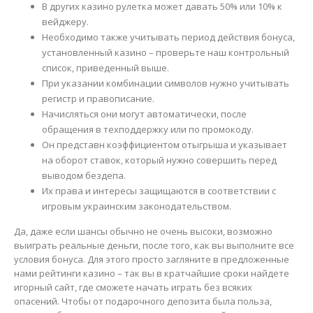
В других казино рулетка может давать 50% или 10% к
вейджеру.
Необходимо также учитывать период действия бонуса,
установленный казино – проверьте наш контрольный
список, приведенный выше.
При указании комбинации символов нужно учитывать
регистр и правописание.
Начисляться они могут автоматически, после
обращения в техподдержку или по промокоду.
Он представн коэффициентом отыгрыша и указывает
на оборот ставок, который нужно совершить перед
выводом бездепа.
Их права и интересы защищаются в соответствии с
игровым украинским законодательством.
Да, даже если шансы обычно не очень высоки, возможно
выиграть реальные деньги, после того, как вы выполните все
условия бонуса. Для этого просто загляните в предложенные
нами рейтинги казино – так вы в кратчайшие сроки найдете
игорный сайт, где сможете начать играть без всяких
опасений. Чтобы от подарочного депозита была польза,