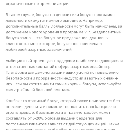
ограниченные во времени акции.
В таком случае, бонусы на депозит или бонусы программы
лояльности окажутся намного выгоднее. Например,
дополнительные баллы лояльности могут быть начислены, за
достижение нового уровеня в программе VIP. Бездепозитный
бонус казино — это бонусное предложение, для новых
клиентов казино, которое, безусловно, привлекает
любителей азартных развлечений.
Амбициозный проект для поддержки наиболее выдающихся и
ответственных компаний в сфере азартных онлайн-игр.
Платформа для демонстрации наших усилий по повышению
безопасности и прозрачности индустрии азартных онлайн-
игр. Если вы хотите найти самые крупны бонусы, используйте
фильтр «Самый большой оминал».
Кэшбэк это отличный бонус, который также начисляется без
внесения депозита и помогает пополнить ваш банкролл и
играть дольше. В зависимости от казино, кэшбэк может
составлять от 5-20%. Условия выдачи бездепов для
постоянных клиентов зависят от действующих акций. Также
мы составляем отдельный рейтинг для игроков именно по