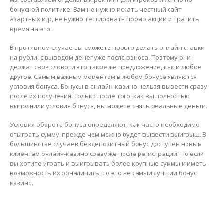
бонусной политике. Вам не нужно искать честный сайт
азартных игр, не нужно тестировать промо акции и тратить
время на это.
В противном случае вы сможете просто делать онлайн ставки
на рубли, с выводом денег уже после взноса. Поэтому они
держат свое слово, и это такое же предложение, как и любое
другое. Самым важным моментом в любом бонусе являются
условия бонуса. Бонусы в онлайн-казино нельзя вывести сразу
после их получения. Только после того, как вы полностью
выполнили условия бонуса, вы можете снять реальные деньги.
Условия оборота бонуса определяют, как часто необходимо
отыграть сумму, прежде чем можно будет вывести выигрыш. В
большинстве случаев бездепозитный бонус доступен новым
клиентам онлайн-казино сразу же после регистрации. Но если
вы хотите играть и выигрывать более крупные суммы и иметь
возможность их обналичить, то это не самый лучший бонус
казино.