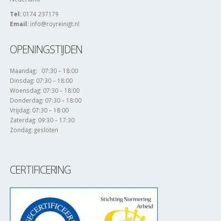
Tel:
0174 237179
Email:
info@royreinigt.nl
OPENINGSTIJDEN
Maandag: 07:30 – 18:00
Dinsdag: 07:30 – 18:00
Woensdag: 07:30 – 18:00
Donderdag: 07:30 – 18:00
Vrijdag: 07:30 – 18:00
Zaterdag: 09:30 – 17:30
Zondag: gesloten
CERTIFICERING