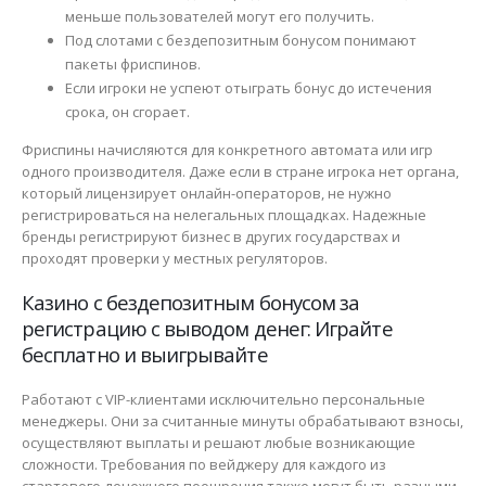
меньше пользователей могут его получить.
Под слотами с бездепозитным бонусом понимают
пакеты фриспинов.
Если игроки не успеют отыграть бонус до истечения
срока, он сгорает.
Фриспины начисляются для конкретного автомата или игр
одного производителя. Даже если в стране игрока нет органа,
который лицензирует онлайн-операторов, не нужно
регистрироваться на нелегальных площадках. Надежные
бренды регистрируют бизнес в других государствах и
проходят проверки у местных регуляторов.
Казино с бездепозитным бонусом за
регистрацию с выводом денег: Играйте
бесплатно и выигрывайте
Работают с VIP-клиентами исключительно персональные
менеджеры. Они за считанные минуты обрабатывают взносы,
осуществляют выплаты и решают любые возникающие
сложности. Требования по вейджеру для каждого из
стартового денежного поощрения также могут быть разными.