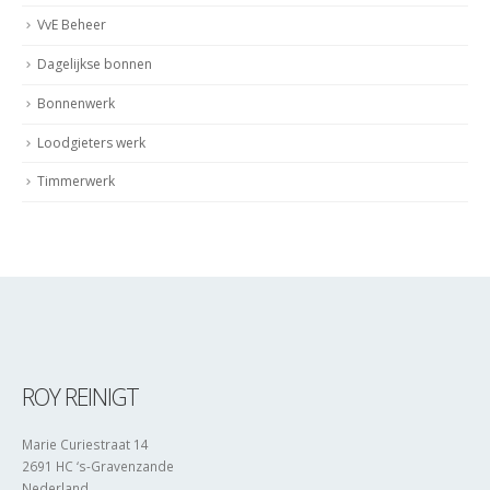
VvE Beheer
Dagelijkse bonnen
Bonnenwerk
Loodgieters werk
Timmerwerk
ROY REINIGT
Marie Curiestraat 14
2691 HC ‘s-Gravenzande
Nederland