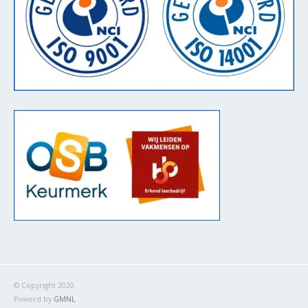
© Copyright 2020.
Powerd by
GMNL