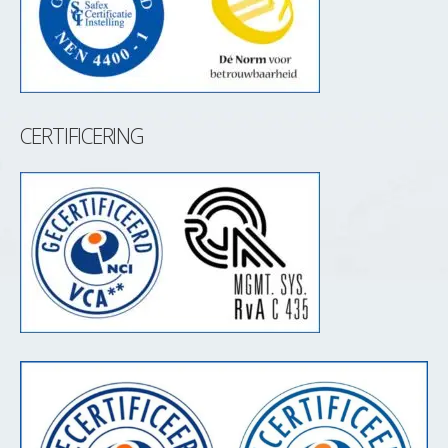
CERTIFICERING