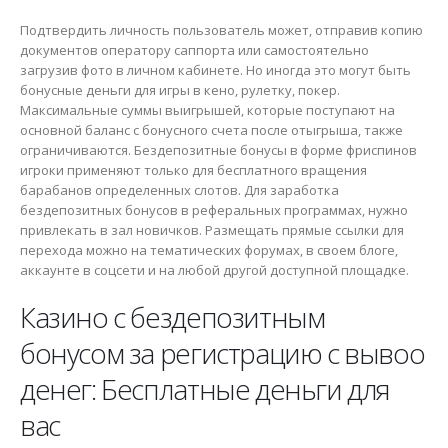
Подтвердить личность пользователь может, отправив копию
документов оператору саппорта или самостоятельно
загрузив фото в личном кабинете. Но иногда это могут быть
бонусные деньги для игры в кено, рулетку, покер.
Максимальные суммы выигрышей, которые поступают на
основной баланс с бонусного счета после отыгрыша, также
ограничиваются. Бездепозитные бонусы в форме фриспинов
игроки применяют только для бесплатного вращения
барабанов определенных слотов. Для заработка
бездепозитных бонусов в реферальных программах, нужно
привлекать в зал новичков. Размещать прямые ссылки для
перехода можно на тематических форумах, в своем блоге,
аккаунте в соцсети и на любой другой доступной площадке.
Казино с бездепозитным
бонусом за регистрацию с вывоо
денег: Бесплатные деньги для
вас