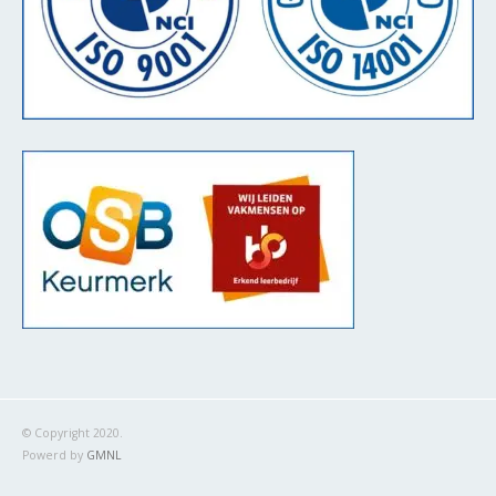
© Copyright 2020.
Powerd by
GMNL