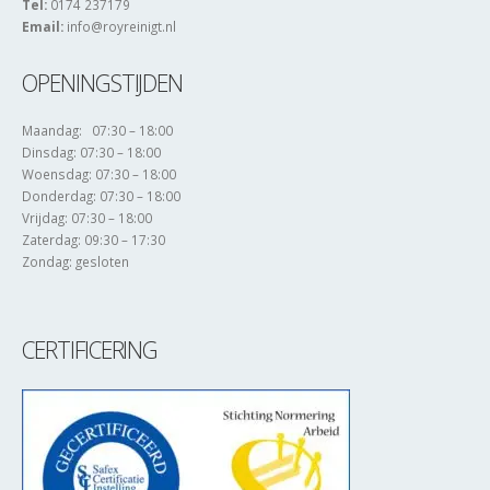
Tel:
0174 237179
Email:
info@royreinigt.nl
OPENINGSTIJDEN
Maandag: 07:30 – 18:00
Dinsdag: 07:30 – 18:00
Woensdag: 07:30 – 18:00
Donderdag: 07:30 – 18:00
Vrijdag: 07:30 – 18:00
Zaterdag: 09:30 – 17:30
Zondag: gesloten
CERTIFICERING