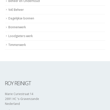
Beheer en Onderhoud
VvE Beheer
Dagelijkse bonnen
Bonnenwerk
Loodgieters werk
Timmerwerk
ROY REINIGT
Marie Curiestraat 14
2691 HC ‘s-Gravenzande
Nederland