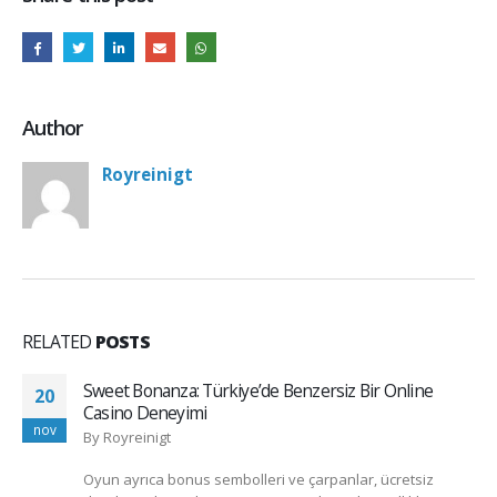
Author
Royreinigt
RELATED
POSTS
Sweet Bonanza: Türkiye’de Benzersiz Bir Online
20
Casino Deneyimi
nov
By
Royreinigt
Oyun ayrıca bonus sembolleri ve çarpanlar, ücretsiz