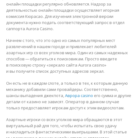
онлайн площадки регулярно обновляется. Надзор за
деятельностью онлайн площадки осуществляет игорная
комиссия Кюрасао. Для изучения электронной версии
документа нужно подать соответствующий запрос в отдел
саппорта Aurora Casino.
Начнем с того, что это одно из самых популярных мест
развлечений в нашем городе и привлекает любителей
азартных игр со всех уголков мира. Один из самых надежных
способов — обратиться к поисковикам. Просто введите
в поисковую строку «зеркало сайта Aurora casino»
и вы получите список доступных адресов зеркал.
Он есть не в каждом слоте, а только в тех, к которым данную
механику добавили сами провайдеры. Соответственно,
шансы выпадения джекпота,
Аврора casino
его сумма и другие
детали от казино не зависят. Оператор в данном случае
только предоставляет игрокам доступ к этим видеослотам.
Азартные игроки со всех уголков мира обращаются в этот
виртуальный рай для того, чтобы испытать свою удачу
и насладиться фантастическими выигрышами. В этой статье