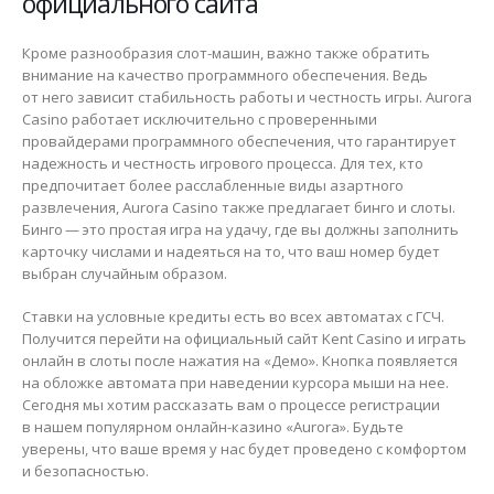
официального сайта
Кроме разнообразия слот-машин, важно также обратить
внимание на качество программного обеспечения. Ведь
от него зависит стабильность работы и честность игры. Aurora
Casino работает исключительно с проверенными
провайдерами программного обеспечения, что гарантирует
надежность и честность игрового процесса. Для тех, кто
предпочитает более расслабленные виды азартного
развлечения, Aurora Casino также предлагает бинго и слоты.
Бинго — это простая игра на удачу, где вы должны заполнить
карточку числами и надеяться на то, что ваш номер будет
выбран случайным образом.
Ставки на условные кредиты есть во всех автоматах с ГСЧ.
Получится перейти на официальный сайт Kent Casino и играть
онлайн в слоты после нажатия на «Демо». Кнопка появляется
на обложке автомата при наведении курсора мыши на нее.
Сегодня мы хотим рассказать вам о процессе регистрации
в нашем популярном онлайн-казино «Aurora». Будьте
уверены, что ваше время у нас будет проведено с комфортом
и безопасностью.