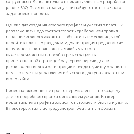
сотрудников. Дополнительно в помощь клиентам разработан
раздел FAQ. Посетив страницу, они найдут ответы на часто
задаваемые вопросы.
Однако для создания игрового профиля и участия в платных
развлечениях надо соответстввать требованиям правил.
Создание игрового акканта — обязательное условие, чтобы
перейти к платным разделам. Администрация предоставляет
возможность воспользоваться любым из трех
нижеперечисленных способов регистрации. На
приветственной странице браузерной версии для ПК
расположены кнопки регистрации и входа в учетную запись. В
нем — элементы управления и быстрого доступа к азартным
играм сайта.
Промо предложения не просто перечислены — по каждому
дается подробная справка с описанием условий. Размер
моментального профита зависит от стоимости билета и удачи.
В некоторых тайтлах предусмотрен бесплатный формат.