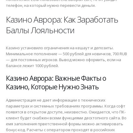
телефон, на который нужно перевести деньги.
Казино Аврора: Как Заработать
Баллы Лояльности
Казино установило ограничения на кешаут и депозиты.
Минимальное пополнение — 500 рублей для новичков, 700 RUB
— для постоянных игроков. Вывод можно оформить, если на
балансе лежит 1000 рублей.
Казино Аврора: Важные Факты о
Казино, Которые Нужно Знать
Администрация не дает информации о технических
параметрах и системных требованиях программы. Когда софт
появятся в открытом доступе, неизвестно. Ожидается, что ПК-
клиент будет снабжен всеми функциями десктопного сайта. Во
емя заполнения прветственной формы можно активировать
бонус-код. Расчеты с оператором проходят в российских