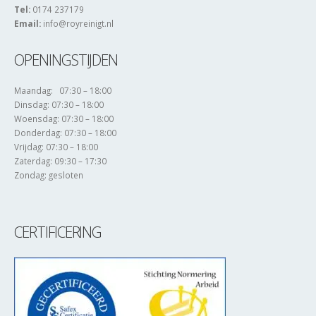
Tel:
0174 237179
Email:
info@royreinigt.nl
OPENINGSTIJDEN
Maandag: 07:30 – 18:00
Dinsdag: 07:30 – 18:00
Woensdag: 07:30 – 18:00
Donderdag: 07:30 – 18:00
Vrijdag: 07:30 – 18:00
Zaterdag: 09:30 – 17:30
Zondag: gesloten
CERTIFICERING