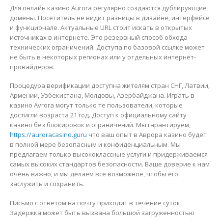
Для онлайн казино Aurora регулярно создаются дублирующие
домены. Посетитель не видит разницы в дизайне, интерфейсе
и функционале. Актуальные URL стоит искать в открытых
источниках в интернете. Это резервный способ обхода
технических ограничений. Доступа по базовой ссылке может
не быть в некоторых регионах или у отдельных интернет-
провайдеров.
Процедура верификации доступна жителям стран СНГ, Латвии,
Армении, Узбекистана, Молдовы, Азербайджана. Играть в
казино Avrora могут только те пользователи, которые
достигли возраста 21 год. Доступ к официальному сайту
казино без блокировок и ограничений. Мы гарантируем,
https://auroracasino.guru
что ваш опыт в Аврора казино будет
в полной мере безопасным и конфиденциальным. Мы
предлагаем только высококлассные услуги и придерживаемся
самых высоких стандартов безопасности. Ваше доверие к нам
очень важно, и мы делаем все возможное, чтобы его
заслужить и сохранить.
Письмо с ответом на почту приходит в течение суток.
Задержка может быть вызвана большой загруженностью