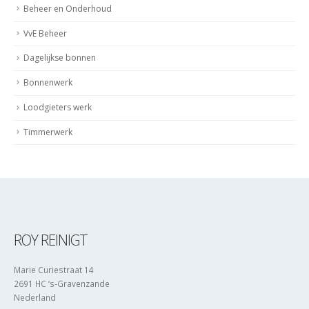
Beheer en Onderhoud
VvE Beheer
Dagelijkse bonnen
Bonnenwerk
Loodgieters werk
Timmerwerk
ROY REINIGT
Marie Curiestraat 14
2691 HC ‘s-Gravenzande
Nederland