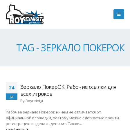
TAG - ЗЕРКАЛО ПОКЕРОК
Зеркало ПокерОК: Рабочие ссылки для
24
всех игроков
jul
By
Royreinigt
Рабочее зеркало Покерок ничем не отличается от
официальной площадки, поэтому можно с легкостью пройти
регистрацию и сделать депозит. Также...
read more