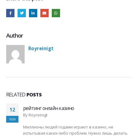
Author
Royreinigt
RELATED
POSTS
рейтинг онлайн казино
12
By
Royreinigt
nov
Миллионы людей годами играют в казино, не
испытывая каких-либо проблем. Нужно лишь делать