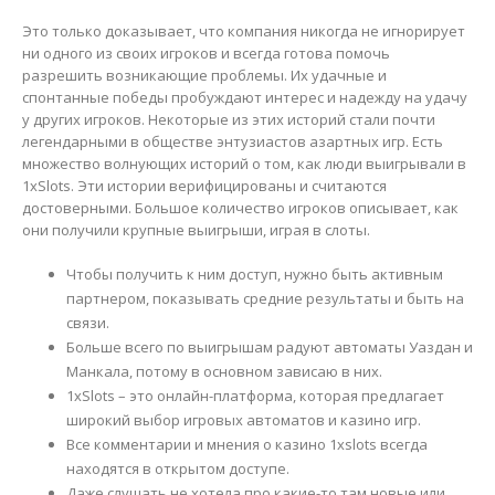
Это только доказывает, что компания никогда не игнорирует
ни одного из своих игроков и всегда готова помочь
разрешить возникающие проблемы. Их удачные и
спонтанные победы пробуждают интерес и надежду на удачу
у других игроков. Некоторые из этих историй стали почти
легендарными в обществе энтузиастов азартных игр. Есть
множество волнующих историй о том, как люди выигрывали в
1xSlots. Эти истории верифицированы и считаются
достоверными. Большое количество игроков описывает, как
они получили крупные выигрыши, играя в слоты.
Чтобы получить к ним доступ, нужно быть активным
партнером, показывать средние результаты и быть на
связи.
Больше всего по выигрышам радуют автоматы Уаздан и
Манкала, потому в основном зависаю в них.
1xSlots – это онлайн-платформа, которая предлагает
широкий выбор игровых автоматов и казино игр.
Все комментарии и мнения о казино 1xslots всегда
находятся в открытом доступе.
Даже слушать не хотела про какие-то там новые или