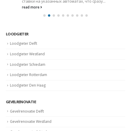
ставки на указанных автоматах, что сразу...
read more
LOODGIETER
Loodgieter Delft
Loodgieter Westland
Loodgieter Schiedam
Loodgieter Rotterdam
Loodgieter Den Haag
GEVELRENOVATIE
Gevelrenovatie Delft
Gevelrenovatie Westland