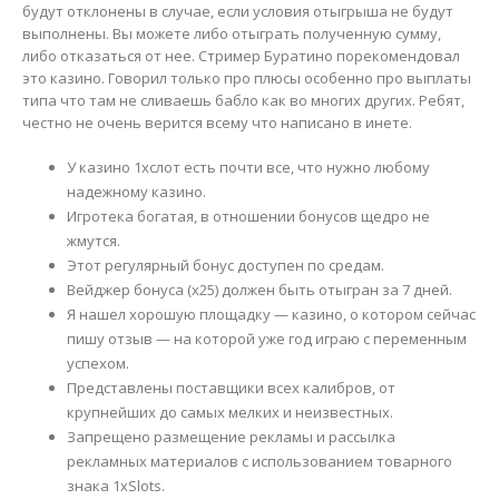
будут отклонены в случае, если условия отыгрыша не будут
выполнены. Вы можете либо отыграть полученную сумму,
либо отказаться от нее. Стример Буратино порекомендовал
это казино. Говорил только про плюсы особенно про выплаты
типа что там не сливаешь бабло как во многих других. Ребят,
честно не очень верится всему что написано в инете.
У казино 1хслот есть почти все, что нужно любому
надежному казино.
Игротека богатая, в отношении бонусов щедро не
жмутся.
Этот регулярный бонус доступен по средам.
Вейджер бонуса (х25) должен быть отыгран за 7 дней.
Я нашел хорошую площадку — казино, о котором сейчас
пишу отзыв — на которой уже год играю с переменным
успехом.
Представлены поставщики всех калибров, от
крупнейших до самых мелких и неизвестных.
Запрещено размещение рекламы и рассылка
рекламных материалов с использованием товарного
знака 1xSlots.