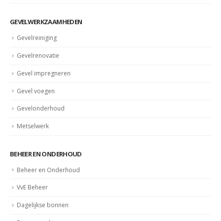
GEVELWERKZAAMHEDEN
Gevelreiniging
Gevelrenovatie
Gevel impregneren
Gevel voegen
Gevelonderhoud
Metselwerk
BEHEER EN ONDERHOUD
Beheer en Onderhoud
VvE Beheer
Dagelijkse bonnen