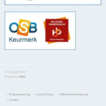
© Copyright 2020.
Powerd by
GMNL
Privacyverklaring
Cookie Policy
KAM-beleidsverklaring
Contact