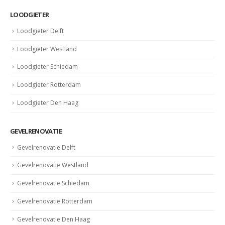
LOODGIETER
Loodgieter Delft
Loodgieter Westland
Loodgieter Schiedam
Loodgieter Rotterdam
Loodgieter Den Haag
GEVELRENOVATIE
Gevelrenovatie Delft
Gevelrenovatie Westland
Gevelrenovatie Schiedam
Gevelrenovatie Rotterdam
Gevelrenovatie Den Haag