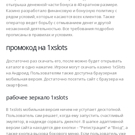
отыгрыша денежной части бонуса в 40-кратном размере.
Казино разработало финансовую и бонусную политику с
рядом условий, которые касаются всех клиентов. Также
оператор ведет борьбу с отмыванием денег и другой
незаконной деятельностью. Все требования подробно
прописаны в правилах и условиях.
промокод на 1xslots
Достаточно раз скачать его, после можно будет открывать
каталог в одно нажатие. Игроки могут скачать казино 1xSlots
на Андроид. Пользователям также доступна браузерная
мобильная версия. Достаточно посетить сайт с браузера на
смартфоне.
рабочее зеркало 1xslots
В 1xslots мобильная версия ничем не уступает десктопной.
Пользователь сам решает, когда ему запустить счастливый
эмулятор, в надежде сорвать джекпот. В шапке адаптивной
версии сайта находятся две кнопки – “Регистрация” и “Вход”, а
также кнопка вызова бокового меню. Если пользователь уже