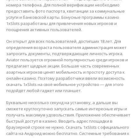
номера телефона. Для полной верификации необходимо
предоставить фото паспорта, квитанции за коммунальные
услуги и банковской карты. Бонусные программы казино
1xSlots разработаны для привлечения новых игроков и
поощрения активных пользователей.
Он открыт для всех пользователей, достигших 18 лет. Для
определения возраста пользователя администрация может
запросить документы, подтверждающие личность игрока.
Aviator пользуется огромной популярностью среди игроков и
предлагает щедрые акции. Большая часть современных
азартных игроков ценят мобильность и простоту доступа к
онлайн-казино. Поэтому разработчики ввели возможность
скачать 1xSlots на своё мобильное устройство — для этого
подойдёт любой гаджет или планшет.
Буквально несколько секунд на установку, а дальше вы
сможете круглосуточно запускать самые интересные игры и
получать максимум удовольствия. Приложение обеспечивает
быстрый доступ в казино. Вводить адрес площадки в
браузерной строке не нужно. Скачать 1xSlots с официального
сайта на Андроид можно бесплатно. Системные требования к