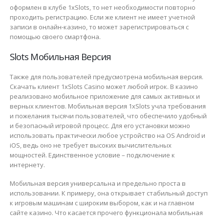
оформлен в клубе 1xSlots, то нет необходимости повторно
проходить регистрацию. Если же клиент не имеет учетной
записи в онлайн-казино, то может зарегистрироваться с
помощью своего смартфона.
Slots Мобильная Версия
Также для пользователей предусмотрена мобильная версия.
Скачать клиент 1xSlots Casino может любой игрок. В казино
реализовано мобильное приложение для самых активных и
верных клиентов. Мобильная версия 1xSlots учла требования
и пожелания тысячи пользователей, что обеспечило удобный
и безопасный игровой процесс. Для его установки можно
использовать практически любое устройство на OS Android и
iOS, ведь оно не требует высоких вычислительных
мощностей. Единственное условие – подключение к
интернету.
Мобильная версия универсальна и предельно проста в
использовании. К примеру, она открывает стабильный доступ
к игровым машинам с широким выбором, как и на главном
сайте казино. Что касается прочего функционала мобильная