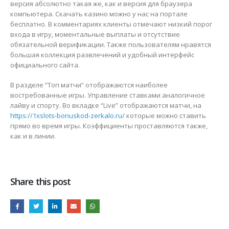
версия абсолютно такая же, как и версия для браузера
компьютера. Скачать казино можно у нас на портале
бесплатно. В комментариях клиенты отмечают низкий порог
входа в игру, моментальные выплаты и отсутствие
обязательной верификации. Также пользователям нравятся
большая коллекция развлечений и удобный интерфейс
официального сайта.
В разделе “Топ матчи” отображаются наиболее
востребованные игры. Управление ставками аналогичное
лайву и спорту. Во вкладке “Live” отображаются матчи, на
https://1xslots-bonuskod-zerkalo.ru/
которые можно ставить
прямо во время игры. Коэффициенты проставляются также,
как и в линии.
Share this post