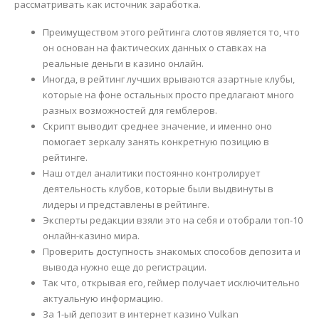
рассматривать как источник заработка.
Преимуществом этого рейтинга слотов является то, что
он основан на фактических данных о ставках на
реальные деньги в казино онлайн.
Иногда, в рейтинг лучших врываются азартные клубы,
которые на фоне остальных просто предлагают много
разных возможностей для гемблеров.
Скрипт выводит среднее значение, и именно оно
помогает зеркалу занять конкретную позицию в
рейтинге.
Наш отдел аналитики постоянно контролирует
деятельность клубов, которые были выдвинуты в
лидеры и представлены в рейтинге.
Эксперты редакции взяли это на себя и отобрали топ-10
онлайн-казино мира.
Проверить доступность знакомых способов депозита и
вывода нужно еще до регистрации.
Так что, открывая его, геймер получает исключительно
актуальную информацию.
За 1-ый депозит в интернет казино Vulkan