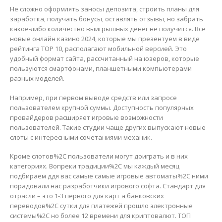
Не сложно оформлять заносы депозита, строить планы для
заработка, получать бонусы, оставлять отзывы, но забрать
какое-либо количество выигрышных денег не получится. Все
новые онлайн казино 2024, которые мы презентуем в виде
рейтинга TOP 10, располагают мобильной версией. Это
удобный формат сайта, рассчитанный на юзеров, которые
пользуются смартфонами, планшетными компьютерами
разных моделей.
Например, при первом выводе средств или запросе
пользователем крупной суммы. Доступность популярных
провайдеров расширяет игровые возможности
пользователей. Такие студии чаще других выпускают новые
слоты с интересными сочетаниями механик.
Кроме слотов%2C пользователи могут доиграть и в них
категориях. Вопреки традиции%2C мы каждый месяц
подбираем ддя вас самые самые игровые автоматы%2C ними
порадовали нас разработчики игрового софта. Стандарт для
отрасли – это 1-3 первого для карт а банковских
переводов%2C сутки для платежей прошло электронные
системы%2C но более 12 времени для криптовалют. ТОП