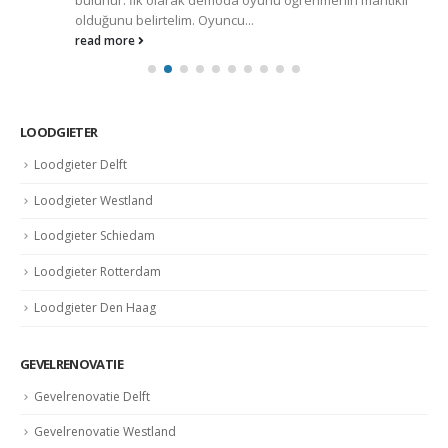
olduğunu belirtelim. Oyuncu...
read more
LOODGIETER
Loodgieter Delft
Loodgieter Westland
Loodgieter Schiedam
Loodgieter Rotterdam
Loodgieter Den Haag
GEVELRENOVATIE
Gevelrenovatie Delft
Gevelrenovatie Westland