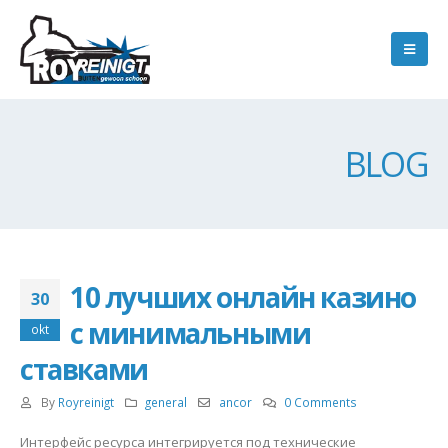
BLOG
10 лучших онлайн казино
30
с минимальными
okt
ставками
By
Royreinigt
general
ancor
0 Comments
Интерфейс ресурса интегрируется под технические