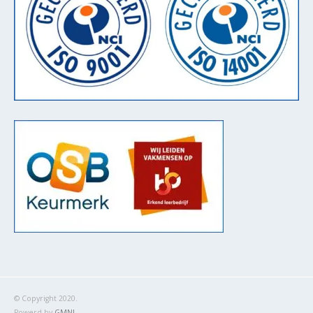
© Copyright 2020.
Powerd by
GMNL