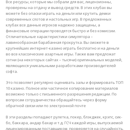
Все ресурсы, которые мы собрали для вас, лицензионны,
проверены на отдачу и вывод средств. В этих клубах вы
можете без опаски играть на деньги или крутить демки
современных слотов и настольных игр. В предложенных
клубах все данные игроков надежно защищены, а
финансовые операции проводятся быстро и без комиссии.
Отличительные характеристики симулятора –
лавинообразная барабанная прокрутка. Вы сможете в
крупнейших интернет-казино играть бесплатно и на деньги
во все классические азартные игры. Также вам предложат
сотни (на некоторых сайтах – тысячи) оригинальных моделей,
являющихся уникальными разработками производителей
софта.
Это позволяет регулярно оценивать залы и формировать ТОП
10 казино. Полное или частичное копирование материалов
возможно только с письменного разрешения редакции. По
вопросам сотрудничества обращайтесь через форму
обратной связи или по электронной почте
В эти разделы попадают рулетка, покер, блэкджек, крэпс, сик-
бо, баккара, андар бахар и т.д. ГСЧ каждой игры, выпускаемой
лицензированным поставщиком, проверяется на случайность,