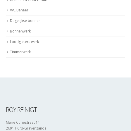
VvE Beheer
Dagelijkse bonnen
Bonnenwerk
Loodgieters werk
Timmerwerk
ROY REINIGT
Marie Curiestraat 14
2691 HC ‘s-Gravenzande