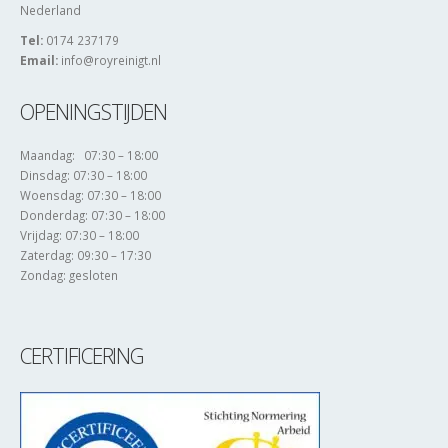
Nederland
Tel:
0174 237179
Email:
info@royreinigt.nl
OPENINGSTIJDEN
Maandag: 07:30 – 18:00
Dinsdag: 07:30 – 18:00
Woensdag: 07:30 – 18:00
Donderdag: 07:30 – 18:00
Vrijdag: 07:30 – 18:00
Zaterdag: 09:30 – 17:30
Zondag: gesloten
CERTIFICERING