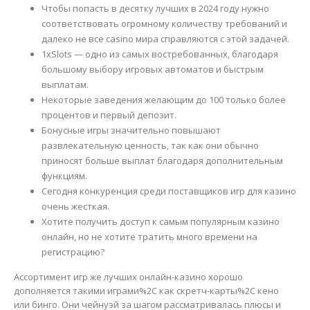
Чтобы попасть в десятку лучших в 2024 году нужно
соответствовать огромному количеству требований и
далеко не все casino мира справляются с этой задачей.
1xSlots — одно из самых востребованных, благодаря
большому выбору игровых автоматов и быстрым
выплатам.
Некоторые заведения желающим до 100 только более
процентов и первый депозит.
Бонусные игры значительно повышают
развлекательную ценность, так как они обычно
приносят больше выплат благодаря дополнительным
функциям.
Сегодня конкуренция среди поставщиков игр для казино
очень жесткая.
Хотите получить доступ к самым популярным казино
онлайн, но не хотите тратить много времени на
регистрацию?
Ассортимент игр же лучших онлайн-казино хорошо
дополняется такими играми%2C как скретч-карты%2C кено
или бинго. Они чейнуэй за шагом рассматривалась плюсы и