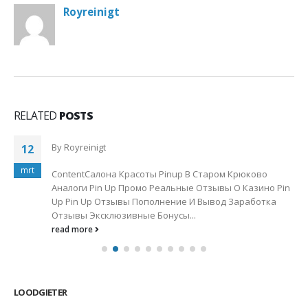
Royreinigt
RELATED
POSTS
By
Royreinigt
12
mrt
ContentСалона Красоты Pinup В Старом Крюково
Аналоги Pin Up Промо Реальные Отзывы О Казино Pin
Up Pin Up Отзывы Пополнение И Вывод Заработка
Отзывы Эксклюзивные Бонусы...
read more
LOODGIETER