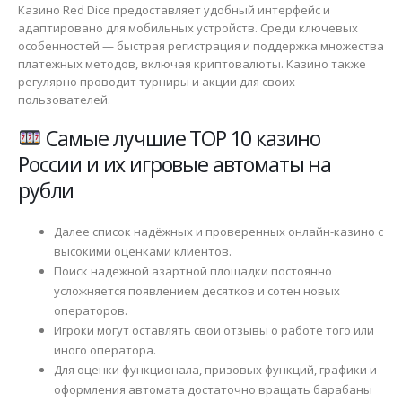
Казино Red Dice предоставляет удобный интерфейс и
адаптировано для мобильных устройств. Среди ключевых
особенностей — быстрая регистрация и поддержка множества
платежных методов, включая криптовалюты. Казино также
регулярно проводит турниры и акции для своих
пользователей.
Самые лучшие TOP 10 казино
России и их игровые автоматы на
рубли
Далее список надёжных и проверенных онлайн-казино с
высокими оценками клиентов.
Поиск надежной азартной площадки постоянно
усложняется появлением десятков и сотен новых
операторов.
Игроки могут оставлять свои отзывы о работе того или
иного оператора.
Для оценки функционала, призовых функций, графики и
оформления автомата достаточно вращать барабаны