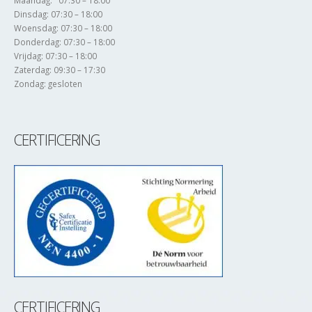
Maandag: 07:30 – 18:00
Dinsdag: 07:30 – 18:00
Woensdag: 07:30 – 18:00
Donderdag: 07:30 – 18:00
Vrijdag: 07:30 – 18:00
Zaterdag: 09:30 – 17:30
Zondag: gesloten
CERTIFICERING
CERTIFICERING