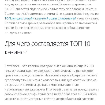
ему нужно учесть не менее восьми базовых параметров.
RIOBET является лидером по количеству предлагаемых игр, с
более чем 7837 наименованиями. Это делает RIOBET одним из
ТОП лучших онлайн казино России с лицензией
лучших казино
России с точки зрения разнообразия игровых возможностей.
Найти бесплатные версии слотов можно в большинстве
интернет казино.
Для чего составляется ТОП 10
казино?
Betwinner – это казино, которое было основано еще в 2018
году в России. Как только казино появилось на рынке, оно
сразу же стало успешным. Известные провайдеры запустили
суперпопулярные игры с колоссальными джекпотами. Время
от времени клиенты срывают многомиллионные
накопительные джекпоты. Итоговый результат представляет
собой среднее арифметическое всех показателей. Вы также
можете оценить игорный сайт по десятибалльной системе.