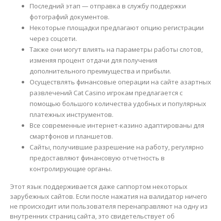
Последний этап — отправка в службу поддержки
фотографий документов.
Некоторые площадки предлагают опцию регистрации
через соцсети.
Также они могут влиять на параметры работы слотов,
изменяя процент отдачи для получения
дополнительного преимущества и прибыли.
Осуществлять финансовые операции на сайте азартных
развлечений Cat Casino игрокам предлагается с
помощью большого количества удобных и популярных
платежных инструментов.
Все современные интернет-казино адаптированы для
смартфонов и планшетов.
Сайты, получившие разрешение на работу, регулярно
предоставляют финансовую отчетность в
контролирующие органы.
Этот язык поддерживается даже саппортом некоторых
зарубежных сайтов. Если после нажатия на валидатор ничего
не происходит или пользователя перенаправляют на одну из
внутренних страниц сайта, это свидетельствует об