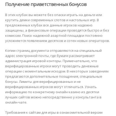
Получение приветственных бонусов
В этих клубах вы можете без опаски играть на деньги или
крутить демки современных слотов и настольных игр. В
предложенных клубах все данные игроков надежно
защищены, а финансовые операции проводятся быстро и без
комиссии. Поиск надежной азартной площадки постоянно
усложняется появлением десятков и сотен новых операторов.
Копии страниц документа отправляются на специальный
адрес электронной почты, где бумаги рассматривает
администрация игровой конторы. Примечательно, что
верифицированные игроки могут проводить денежные
операции с моментальным исходом. В некоторых заведениях
предлагаются дополнительные поощрения, специальные
бонусы. Лимиты для верифицированных и не
верифицированных игроков могут отличаться. Узнать
информацию по конкретному онлайн казино из десятки
лучших сайтов можно непосредственно у консультанта в
онлайн-чате.
Требования к сайтам для игры в ознакомительной версии