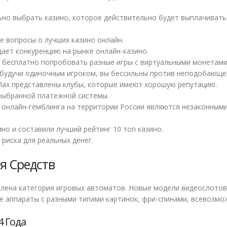
ьно выбрать казино, которое действительно будет выплачивать
 вопросы о лучших казино онлайн.
здает конкуренцию на рынке онлайн-казино.
бесплатно попробовать разные игры с виртуальными монетами,
 будучи одиночным игроком, вы бессильны против неподобающе
ОПах представлены клубы, которые имеют хорошую репутацию.
 выбранной платежной системы.
онлайн-гемблинга на территории России являются незаконными
но и составили лучший рейтинг 10 топ казино.
риска для реальных денег.
я Средств
влена категория игровых автоматов. Новые модели видеослотов
ые аппараты с разными типами картинок, фри-спинами, всевозмо
4 Гoдa