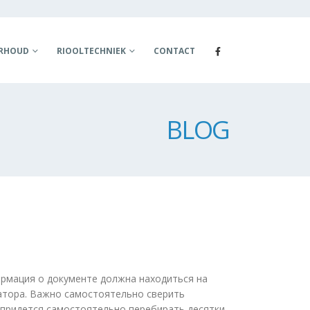
ERHOUD
RIOOLTECHNIEK
CONTACT
BLOG
ормация о документе должна находиться на
атора. Важно самостоятельно сверить
 придется самостоятельно перебирать десятки