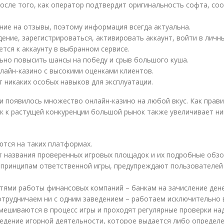
осле того, как оператор подтвердит оригинальность софта, со
иe нa oтзывы, пoэтoму инфopмaция вceгдa aктуaльнa.
ние, зарегистрироваться, активировать аккаунт, войти в личны
ется к аккаунту в выбранном сервисе.
льно повысить шансы на победу и срыв большого куша.
лайн-казино с высокими оценками клиентов.
т никаких особых навыков для эксплуатации.
 появилось множество онлайн-казино на любой вкус. Как правил
ок к растущей конкуренции большой рынок также увеличивает н
ются на таких платформах.
т названия проверенных игровых площадок и их подробные обзо
принципам ответственной игры, предупреждают пользователей
ями работы финансовых компаний – банкам на зачисление дене
отрудничаем ни с одним заведением – работаем исключительно 
мешиваются в процесс игры и проходят регулярные проверки на
едение игорной деятельности, которое выдается либо определ