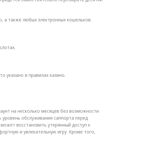
о, а также любых электронных кошельков.
слотах.
о указано в правилах казино.
каунт на несколько месяцев без возможности
ь уровень обслуживания саппорта перед
 может восстановить утерянный доступ к
фортную и увлекательную игру. Кроме того,