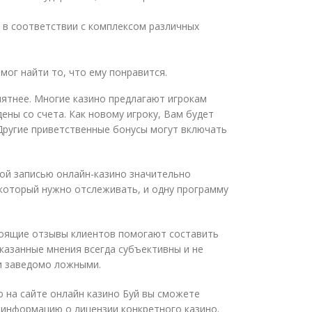
 в соответствии с комплексом различных
ог найти то, что ему понравится.
иятнее. Многие казино предлагают игрокам
ены со счета. Как новому игроку, Вам будет
Другие приветственные бонусы могут включать
ной записью онлайн-казино значительно
 который нужно отслеживать, и одну программу
стоящие отзывы клиентов помогают составить
казанные мнения всегда субъективны и не
и заведомо ложными.
ю на сайте онлайн казино Буй вы сможете
 информацию о лицензии конкретного казино.