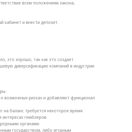
ответствие всем положениям закона,
й кабинет и внести депозит.
о, это хорошо, так как это создает
ишевую диверсификацию компаний в индустрии
ры.
 о возможных рисках и добавляют функционал
г на баланс требуется некоторое время.
в интересах гемблеров.
дзорными органами.
енным государством, либо игорным