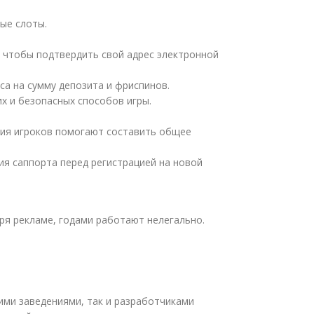
ые слоты.
, чтобы подтвердить свой адрес электронной
са на сумму депозита и фриспинов.
их и безопасных способов игры.
ния игроков помогают составить общее
я саппорта перед регистрацией на новой
ря рекламе, годами работают нелегально.
ими заведениями, так и разработчиками