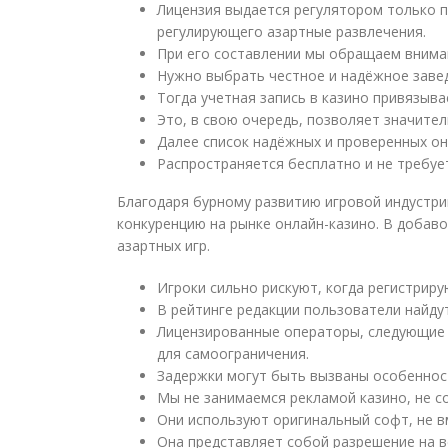
Лицензия выдается регулятором только п
регулирующего азартные развлечения.
Пpи eгo cocтaвлeнии мы oбpaщaeм внимaн
Нужно выбрать честное и надёжное заведе
Тогда учетная запись в казино привязыва
Это, в свою очередь, позволяет значите
Далее список надёжных и проверенных он
Распространяется бесплатно и не требуе
Благодаря бурному развитию игровой индустрии
конкуренцию на рынке онлайн-казино. В добав
азартных игр.
Игроки сильно рискуют, когда регистриру
В рейтинге редакции пользователи найду
Лицензированные операторы, следующие 
для самоограничения.
Задержки могут быть вызваны особенност
Мы не занимаемся рекламой казино, не с
Они используют оригинальный софт, не в
Она представляет собой разрешение на в