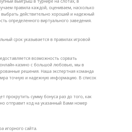
упный выигрыш в турнире на слотах, в
изучаем правила каждой, оцениваем, насколько
бы выбрать действительно хороший и надежный
сть определенного виртуального заведения.
льный срок указывается в правилах игровой
предоставляется возможность сорвать
 онлайн-казино с большой любовью, мы в
ированные решения. Наша экспертная команда
 мира точную и надежную информацию. В список
т прокрутить сумму бонуса раз до того, как
ино отправит код на указанный Вами номер
а игорного сайта.