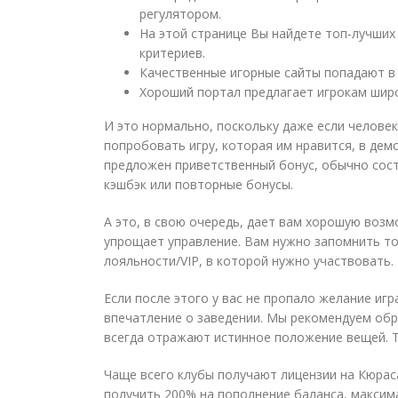
регулятором.
На этой странице Вы найдете топ-лучших
критериев.
Качественные игорные сайты попадают в 
Хороший портал предлагает игрокам широ
И это нормально, поскольку даже если человек
попробовать игру, которая им нравится, в дем
предложен приветственный бонус, обычно сост
кэшбэк или повторные бонусы.
А это, в свою очередь, дает вам хорошую возм
упрощает управление. Вам нужно запомнить то
лояльности/VIP, в которой нужно участвовать.
Если после этого у вас не пропало желание иг
впечатление о заведении. Мы рекомендуем обр
всегда отражают истинное положение вещей. 
Чаще всего клубы получают лицензии на Кюраса
получить 200% на пополнение баланса, максим