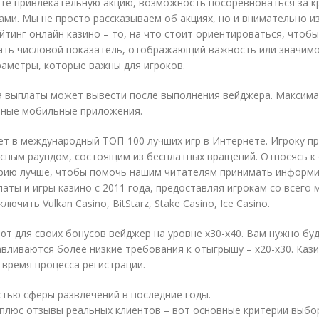
ите привлекательную акцию, возможность посоревноваться за кр
рами. Мы не просто рассказываем об акциях, но и внимательно 
йтинг онлайн казино – то, на что стоит ориентироваться, что
ать числовой показатель, отображающий важность или значимо
раметры, которые важны для игроков.
, а выплаты может вывести после выполнения вейджера. Максима
нные мобильные приложения.
ет в международный ТОП-100 лучших игр в Интернете. Игроку 
сным раундом, состоящим из бесплатных вращений. Относясь к
стрию лучше, чтобы помочь нашим читателям принимать информ
аты и игры казино с 2011 года, предоставляя игрокам со всего
ить Vulkan Casino, BitStarz, Stake Casino, Ice Casino.
 для своих бонусов вейджер на уровне х30-х40. Вам нужно буде
авливаются более низкие требования к отыгрышу – х20-х30. Каз
 время процесса регистрации.
стью сферы развлечений в последние годы.
люс отзывы реальных клиентов – вот основные критерии выбор