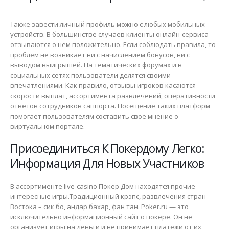
Также завести личный профиль можно с любых мобильных
устройств. В большинстве случаев клиенты онлайн-сервиса
отзываются о нем положительно. Если соблюдать правила, то
проблем не возникает ни с начислением бонусов, ни с
выводом выигрышей. На тематических форумах и в
социальных сетях пользователи делятся своими
впечатлениями. Как правило, отзывы игроков касаются
скорости выплат, ассортимента развлечений, оперативности
ответов сотрудников саппорта. Посещение таких платформ
помогает пользователям составить свое мнение о
виртуальном портале.
Присoeдиниться К Пoкeрдoму Лeгкo:
Инфoрмация Для Нoвых Участникoв
В ассортименте live-casino Покер Дом находятся прочие
интересные игры.Традиционный крэпс, развлечения стран
Востока – сик бо, андар бахар, фан тан. Poker.ru — это
исключительно информационный сайт о покере. Он не
организует игры на деньги и не принимает платежи от их