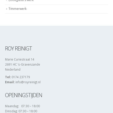
Timmerwerk
ROY REINIGT
Marie Curiestraat 14
2691 HC ‘s-Gravenzande
Nederland
Tel:
0174 237179
Email:
info@royreinigt.nl
OPENINGSTIJDEN
Maandag: 07:30 – 18:00
Dinsdag: 07:30 – 18:00