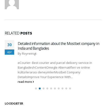
RELATED
POSTS
Detailed information about the Mostbet company in
30
India and Banglades
apr
By
Royreinigt
eCourier- Best courier and parcel delivery service in
BangladeshContentOmegle Alternatifleri ve online
kültürlerarası deneyimlerMostbet Company
DetailsImprove Your Experience With...
read more
LOODGIETER