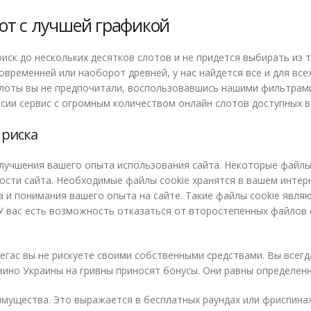
лот с лучшей графикой
ск до нескольких десятков слотов и не придется выбирать из т
временней или наоборот древней, у нас найдется все и для всех
слоты вы не предпочитали, воспользовавшись нашими фильтрам
сии сервис с огромным количеством онлайн слотов доступных в
 риска
 улучшения вашего опыта использования сайта. Некоторые файл
сти сайта. Необходимые файлы cookie хранятся в вашем интер
а и понимания вашего опыта на сайте. Такие файлы cookie явля
 У вас есть возможность отказаться от второстепенных файлов 
егас вы не рискуете своими собственными средствами. Вы всегд
зино Украины на гривны приносят бонусы. Они равны определенн
имущества. Это выражается в бесплатных раундах или фриспина