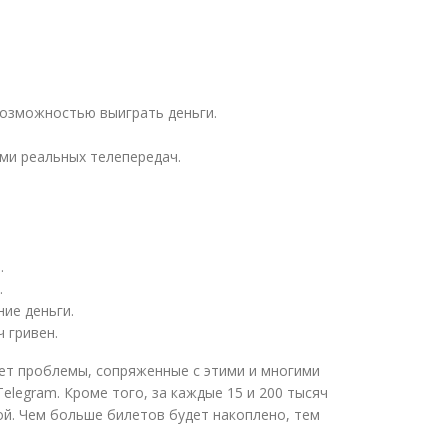
возможностью выиграть деньги.
ми реальных телепередач.
.
.
ие деньги.
 гривен.
ает проблемы, сопряженные с этими и многими
legram. Кроме того, за каждые 15 и 200 тысяч
й. Чем больше билетов будет накоплено, тем