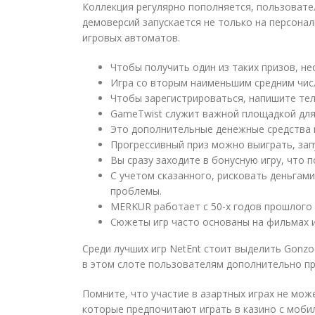
Коллекция регулярно пополняется, пользовате
демоверсий запускается не только на персона
игровых автоматов.
Чтобы получить один из таких призов, н
Игра со вторым наименьшим средним число
Чтобы зарегистрироваться, напишите тел
GameTwist служит важной площадкой для 
Это дополнительные денежные средства н
Прогрессивный приз можно выиграть, зап
Вы сразу заходите в бонусную игру, что 
С учетом сказанного, рисковать деньгами
проблемы.
MERKUR работает с 50-х годов прошлого 
Сюжеты игр часто основаны на фильмах и
Среди лучших игр NetEnt стоит выделить Gonzo
в этом слоте пользователям дополнительно п
Помните, что участие в азартных играх не мож
которые предпочитают играть в казино с моби