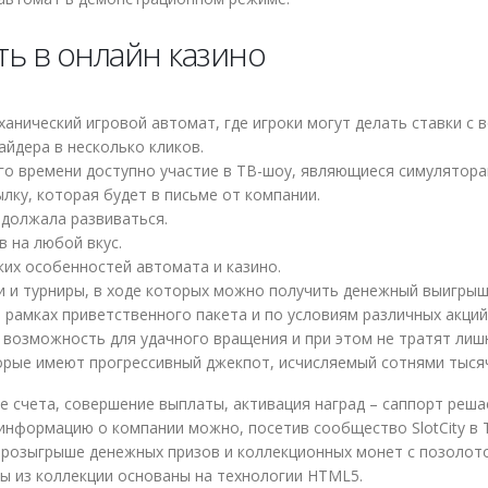
ть в онлайн казино
анический игровой автомат, где игроки могут делать ставки с 
айдера в несколько кликов.
го времени доступно участие в ТВ-шоу, являющиеся симулятора
лку, которая будет в письме от компании.
одолжала развиваться.
 на любой вкус.
ких особенностей автомата и казино.
и и турниры, в ходе которых можно получить денежный выигрыш
рамках приветственного пакета и по условиям различных акций
возможность для удачного вращения и при этом не тратят лишн
торые имеют прогрессивный джекпот, исчисляемый сотнями тысяч
ие счета, совершение выплаты, активация наград – саппорт реш
нформацию о компании можно, посетив сообщество SlotCity в Te
 розыгрыше денежных призов и коллекционных монет с позолото
ы из коллекции основаны на технологии HTML5.