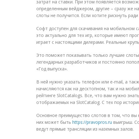
затрат на ставки. При этом появляется возм
определенным вейджером, другие – сразу же на
слоты не получится. Если хотите рискнуть рад
Софт доступен для скачивания на мобильном са
это актуально для тех игр, которые имеют про
играет с настоящими дилерами. Реальные крупь
Это поможет показывать только лучшие слоты,
легендарных разработчиков и постоянно попо
«Год выпуска».
В ней нужно указать телефон или e-mail, а та
начисляются как на десктопном, так и на моби
рейтинге SlotCatalogs. Все, что вам нужно знат
отображаемых на SlotCatalog. С тех пор истор
Основное преимущество слотов в том, что вы 
них может быть
https://pravopros.ru
выигрыш. Со
ведут прямые трансляции из наземных залов.