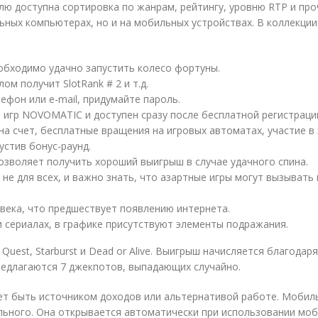
лю доступна сортировка по жанрам, рейтингу, уровню RTP и п
льных компьютерах, но и на мобильных устройствах. В коллекци
еобходимо удачно запустить колесо фортуны.
м получит SlotRank # 2 и т.д.
ефон или e-mail, придумайте пароль.
игр NOVOMATIC и доступен сразу после бесплатной регистраци
а счет, бесплатные вращения на игровых автоматах, участие в 
устив бонус-раунд.
позволяет получить хороший выигрыш в случае удачного спина.
 не для всех, и важно знать, что азартные игры могут вызыват
века, что предшествует появлению интернета.
 сериалах, в графике присутствуют элементы подражания.
 Quest, Starburst и Dead or Alive. Выигрыш начисляется благод
редлагаются 7 джекпотов, выпадающих случайно.
ет быть источником доходов или альтернативой работе. Мобильн
льного. Она открывается автоматически при использовании мо