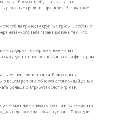
екоторые бонусы требуют отыгрыша с
ть реальные средства при игре в бесплатные
ки способны принести крупные призы. Особенно
фера наземного зала гарантирована тем, кто
писок содержит стопроцентные хиты от
ризнаку достаточно воспользоваться фильтром
ла выполнена регистрация. Баллы опыта
оты в вашем регионе обновляются каждый день в
узнать больше о атрибутах слот-игр RTP,
отах может насчитывать тысячи и по каждой из
дясь в дороге или лежа на диване. Последние