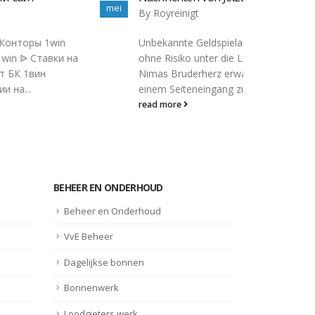
ei
jun
By
Royreinigt
By
R
Unbekannte Geldspielautomaten können
Fr
ohne Risiko unter die Lupe bestellt werden.
мир 
Nimas Bruderherz erwartet seine Familie an
ваше
einem Seiteneingang zu...
read
read more
BEHEER EN ONDERHOUD
ERTIFICERING
Beheer en Onderhoud
VvE Beheer
Dagelijkse bonnen
Bonnenwerk
Loodgieters werk