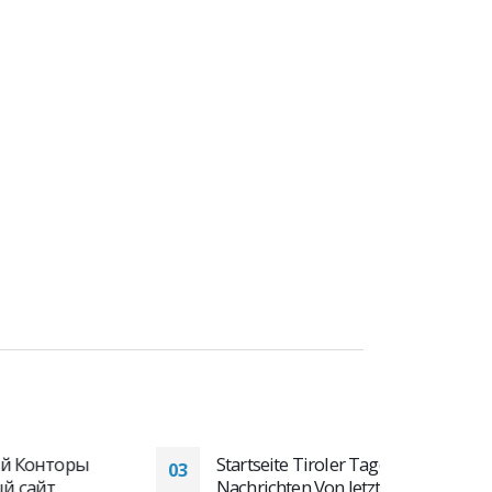
Startseite Tiroler Tageszeitung Online
Без
03
04
Nachrichten Von Jetzt!
пре