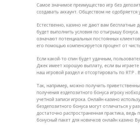
Самое значимое преимущество игр без депозит
создавать аккаунт. Обществом не одобряется у
Естественно, казино не дают вам бесплатные д
будет выполнить условия по отыгрышу бонуса.
означают потенциальных постоянных клиентов.
его помощью компенсируется процент от чисты
Если какой-то спин будет удачным, пользовате
Джек имеет хорошую выплату, если вы играете
наш игровой раздел и отсортировать по RTP .
Так, например, можно получить приветственный
получения ездепозитного бонуса игроку нобх
учетной записи игрока. Онлайн-казино использ
бездепозитного бонуса могут отличаться у раз
достаточно распространенная практика, ведь 
бонусный пакет для новичков онлайн казино Ву