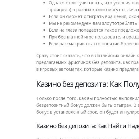
Однако стоит учитывать, что условия нач
проигрыш) в разных казино могут отличат
Если он сможет отыграть вращения, окон
Мы не рекомендуем вам злоупотреблять т
Если на глаза попадается такое предложе
При бесплатной игре пользователи враща
Если рассматривать это понятие более ши
Сразу стоит сказать, что в Латвийских онлайн
предлагаемых фриспинов без депозита, как пра
в игровых автоматах, которые казино предлага
Казино без депозита: Как П
Только после того, как вы полностью выполни
бездепозитный бонус должен быть отыгран. В з
бонус в установленный срок, он будет аннулиро
Казино без депозита: Как Найти Н