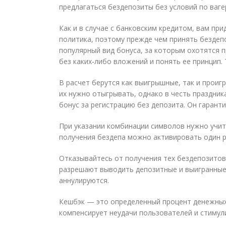
предлагаться бездепозиты без условий по ваге
Как и в случае с банковским кредитом, вам при
политика, поэтому прежде чем принять бездеп
популярный вид бонуса, за которым охотятся п
без каких-либо вложений и понять ее принцип.
В расчет берутся как выигрышные, так и проиг
их нужно отыгрывать, однако в честь праздни
бонус за регистрацию без депозита. Он гарант
При указании комбинации символов нужно учиты
получения бездепа можно активировать один р
Отказывайтесь от получения тех бездепозитов
разрешают выводить депозитные и выигранные 
аннулируются.
Кешбэк — это определенный процент денежных 
компенсирует неудачи пользователей и стимул