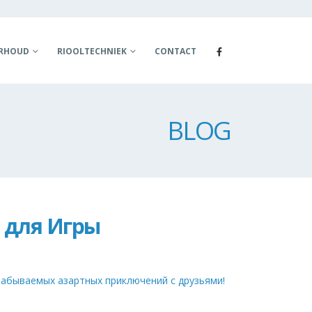
ERHOUD
RIOOLTECHNIEK
CONTACT
BLOG
о для Игры
езабываемых азартных приключений с друзьями!