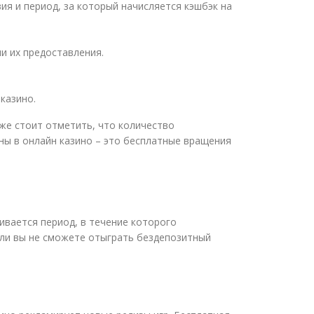
ия и период, за который начисляется кэшбэк на
и их предоставления.
казино.
кже стоит отметить, что количество
ины в онлайн казино – это бесплатные вращения
ивается период, в течение которого
Если вы не сможете отыграть бездепозитный