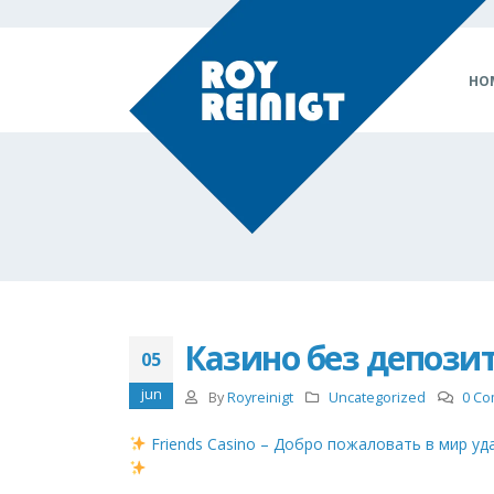
HO
Казино без депози
05
jun
By
Royreinigt
Uncategorized
0 C
Friends Casino – Добро пожаловать в мир уд