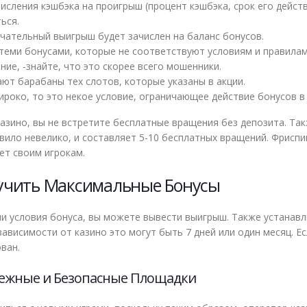
исления кэшбэка на проигрыш (процент кэшбэка, срок его действ
ься.
чательный выигрыш будет зачислен на баланс бонусов.
еми бонусами, которые не соответствуют условиям и правилам
ние, -знайте, что это скорее всего мошенники.
ют барабаны тех слотов, которые указаны в акции.
роко, то это некое условие, ограничающее действие бонусов в 
 казино, вы не встретите бесплатные вращения без депозита. Та
вило невелико, и составляет 5-10 бесплатных вращений. Фрисп
ет своим игрокам.
олучить Максимальные Бонусы
ли условия бонуса, вы можете вывести выигрыш. Также устанавл
ависимости от казино это могут быть 7 дней или один месяц. 
ван.
адежные и Безопасные Площадки