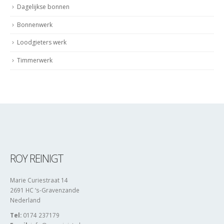
Dagelijkse bonnen
Bonnenwerk
Loodgieters werk
Timmerwerk
ROY REINIGT
Marie Curiestraat 14
2691 HC ‘s-Gravenzande
Nederland
Tel:
0174 237179