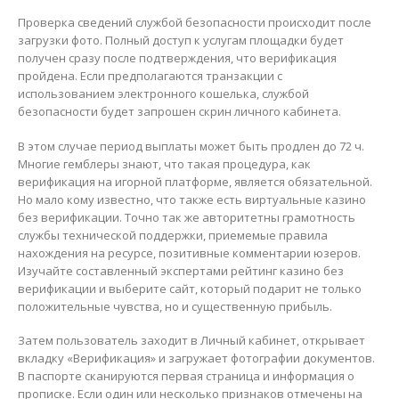
Проверка сведений службой безопасности происходит после
загрузки фото. Полный доступ к услугам площадки будет
получен сразу после подтверждения, что верификация
пройдена. Если предполагаются транзакции с
использованием электронного кошелька, службой
безопасности будет запрошен скрин личного кабинета.
В этом случае период выплаты может быть продлен до 72 ч.
Многие гемблеры знают, что такая процедура, как
верификация на игорной платформе, является обязательной.
Но мало кому известно, что также есть виртуальные казино
без верификации. Точно так же авторитетны грамотность
службы технической поддержки, приемемые правила
нахождения на ресурсе, позитивные комментарии юзеров.
Изучайте составленный экспертами рейтинг казино без
верификации и выберите сайт, который подарит не только
положительные чувства, но и существенную прибыль.
Затем пользователь заходит в Личный кабинет, открывает
вкладку «Верификация» и загружает фотографии документов.
В паспорте сканируются первая страница и информация о
прописке. Если один или несколько признаков отмечены на