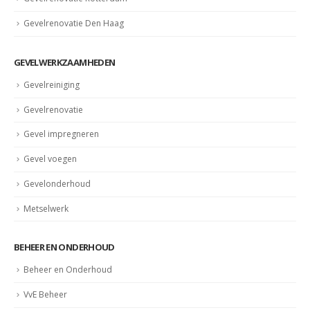
Gevelrenovatie Den Haag
GEVELWERKZAAMHEDEN
Gevelreiniging
Gevelrenovatie
Gevel impregneren
Gevel voegen
Gevelonderhoud
Metselwerk
BEHEER EN ONDERHOUD
Beheer en Onderhoud
VvE Beheer